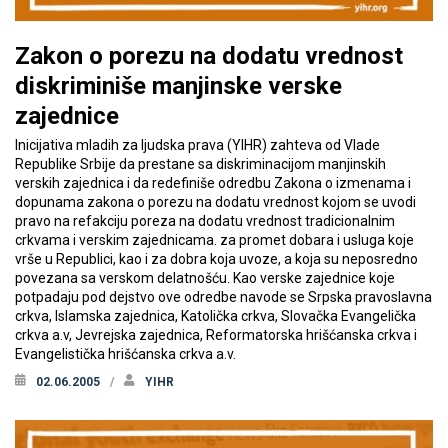
Zakon o porezu na dodatu vrednost
diskriminiše manjinske verske
zajednice
Inicijativa mladih za ljudska prava (YIHR) zahteva od Vlade
Republike Srbije da prestane sa diskriminacijom manjinskih
verskih zajednica i da redefiniše odredbu Zakona o izmenama i
dopunama zakona o porezu na dodatu vrednost kojom se uvodi
pravo na refakciju poreza na dodatu vrednost tradicionalnim
crkvama i verskim zajednicama. za promet dobara i usluga koje
vrše u Republici, kao i za dobra koja uvoze, a koja su neposredno
povezana sa verskom delatnošću. Kao verske zajednice koje
potpadaju pod dejstvo ove odredbe navode se Srpska pravoslavna
crkva, Islamska zajednica, Katolička crkva, Slovačka Evangelička
crkva a.v, Jevrejska zajednica, Reformatorska hrišćanska crkva i
Evangelistička hrišćanska crkva a.v.
02.06.2005
YIHR