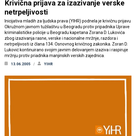
Krivična prijava za izazivanje verske
netrpeljivosti
Inicijativa mladih za ljudska prava (YIHR) podnela je krivičnu prijavu
Okružnom javnom tužilaštvu u Beogradu protiv pripadnika Uprave
kriminalističke policije u Beogradu kapetana Zorana D. Lukovića
zbog izazivanja rasne, verske i nacionalne mržnje, razdora i
netrpeljivosti iz člana 134. Osnovnog krivičnog zakonika. Zoran D.
Luković kontinuirano svojim javnim delovanjem izaziva i raspiruje
mržnju protiv priadnika manjinskih verskih zajednica.
13.06.2005
YIHR