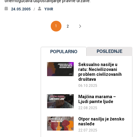
onemogućava uspostavljanje pravne države.
24.05.2005
YIHR
1
2
POSLEDNJE
POPULARNO
Seksualno nasilje u
ratu: Necivilizovani
problem civilizovanih
društava
06.10.2025
Majčina marama –
Ljudi pamte ljude
22.08.2025
Otpor nasilju je žensko
nasleđe
22.07.2025