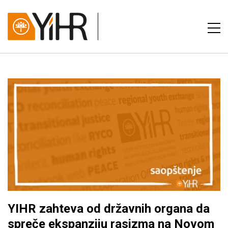
YIHR zahteva od državnih organa da
spreče ekspanziju rasizma na Novom