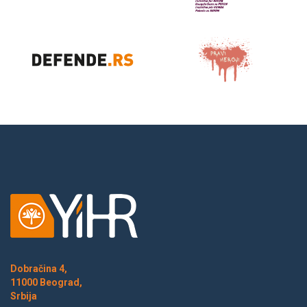
Dobračina 4,
11000 Beograd,
Srbija