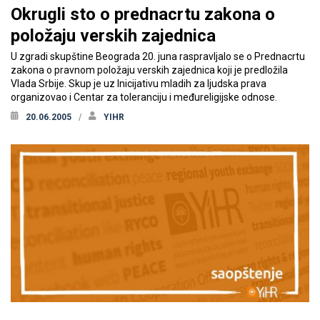
Okrugli sto o prednacrtu zakona o
položaju verskih zajednica
U zgradi skupštine Beograda 20. juna raspravljalo se o Prednacrtu
zakona o pravnom položaju verskih zajednica koji je predložila
Vlada Srbije. Skup je uz Inicijativu mladih za ljudska prava
organizovao i Centar za toleranciju i međureligijske odnose.
20.06.2005
YIHR