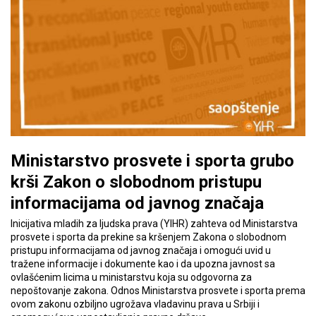
Ministarstvo prosvete i sporta grubo
krši Zakon o slobodnom pristupu
informacijama od javnog značaja
Inicijativa mladih za ljudska prava (YIHR) zahteva od Ministarstva
prosvete i sporta da prekine sa kršenjem Zakona o slobodnom
pristupu informacijama od javnog značaja i omogući uvid u
tražene informacije i dokumente kao i da upozna javnost sa
ovlašćenim licima u ministarstvu koja su odgovorna za
nepoštovanje zakona. Odnos Ministarstva prosvete i sporta prema
ovom zakonu ozbiljno ugrožava vladavinu prava u Srbiji i