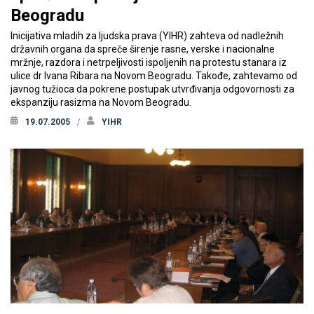
Beogradu
Inicijativa mladih za ljudska prava (YIHR) zahteva od nadležnih
državnih organa da spreče širenje rasne, verske i nacionalne
mržnje, razdora i netrpeljivosti ispoljenih na protestu stanara iz
ulice dr Ivana Ribara na Novom Beogradu. Takođe, zahtevamo od
javnog tužioca da pokrene postupak utvrđivanja odgovornosti za
ekspanziju rasizma na Novom Beogradu.
19.07.2005
YIHR