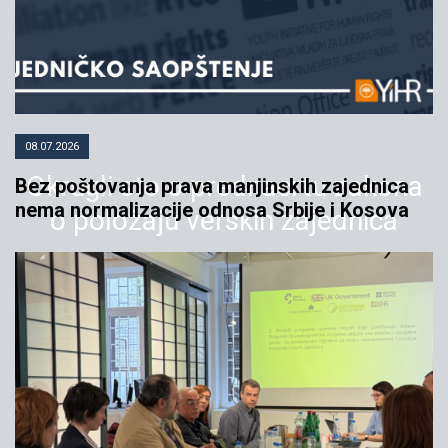
08.07.2026
Okrugli sto o prednacrtu zakona
Bez poštovanja prava manjinskih zajednica
nema normalizacije odnosa Srbije i Kosova
o položaju verskih zajednica
20.06.2005
YIHR