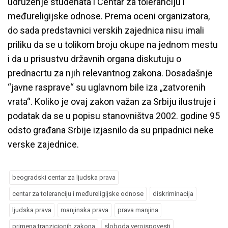
udruženje studenata i Centar za toleranciju i
međureligijske odnose. Prema oceni organizatora,
do sada predstavnici verskih zajednica nisu imali
priliku da se u tolikom broju okupe na jednom mestu
i da u prisustvu državnih organa diskutuju o
prednacrtu za njih relevantnog zakona. Dosadašnje
“javne rasprave“ su uglavnom bile iza „zatvorenih
vrata“. Koliko je ovaj zakon važan za Srbiju ilustruje i
podatak da se u popisu stanovništva 2002. godine 95
odsto građana Srbije izjasnilo da su pripadnici neke
verske zajednice.
beogradski centar za ljudska prava
centar za toleranciju i međureligijske odnose
diskriminacija
ljudska prava
manjinska prava
prava manjina
primena tranzicionih zakona
sloboda veroispovesti