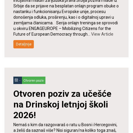
Inicijativa mladih za ljudska prava Srbija poziva mlade iz
Srbije da se prijave na besplatan onlajn program obuke o
nastanku i funkcionisanju Evropske unije, procesu
donošenja odluka, proširenju, kao i o digitalnoj upravi u
zemljama članicama. Serija onlajn treninga se sprovodi
u okviru ENGAGEUROPE – Mobilizing Citizens for the
Future of European Democracy through…
View Article
Detaljnije
-
Otvoren poziv
Otvoren poziv za učešće
na Drinskoj letnjoj školi
2026!
Nemaš s kim da razgovaraš o ratu u Bosni i Hercegovini,
a želiš da saznaš više? Nisi siguran/na koliko toga znaš,