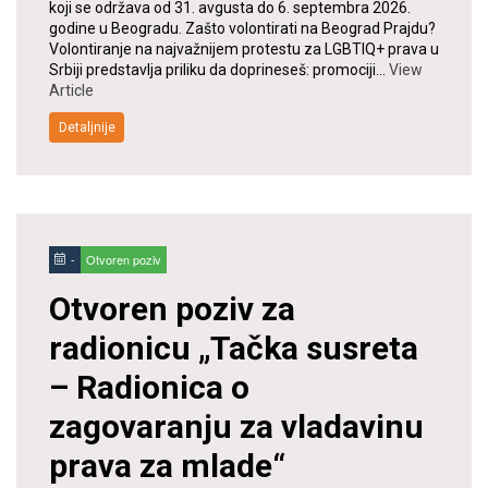
koji se održava od 31. avgusta do 6. septembra 2026.
godine u Beogradu. Zašto volontirati na Beograd Prajdu?
Volontiranje na najvažnijem protestu za LGBTIQ+ prava u
Srbiji predstavlja priliku da doprineseš: promociji…
View
Article
Detaljnije
-
Otvoren poziv
Otvoren poziv za
radionicu „Tačka susreta
– Radionica o
zagovaranju za vladavinu
prava za mlade“