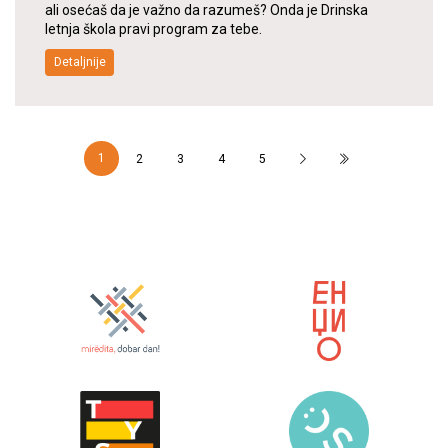
ali osećaš da je važno da razumeš? Onda je Drinska
letnja škola pravi program za tebe.
Detaljnije
1
2
3
4
5