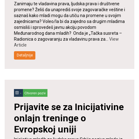
Zanimaju te vladavina prava, ljudska prava i društvene
promene? Želiš da unaprediš svoje zagovaračke veštine i
saznaš kako mladi mogu da utiču na promene u svojim
zajednicama? Voleo/la bi da zajedno sa drugim mladima
osmisliš i sprovedeš javnu akciju povodom
Međunarodnog dana mladih? Onda je „Tačka susreta –
Radionica o zagovaranju za vladavinu prava za…
View
Article
Detaljnije
-
Otvoren poziv
Prijavite se za Inicijativine
onlajn treninge o
Evropskoj uniji