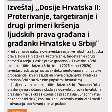
Izveštaj ,,Dosije Hrvatska II:
Proterivanje, targetiranje i
drugi primeri kršenja
ljudskih prava građana i
građanki Hrvatske u Srbiji”
Pred vama se nalazi novi izveštaj Inicijative mladih za ljudska
prava, Dosije Hrvatska II: Proterivanje, targetiranje i drugi
primeri kršenja ljudskih prava građana/ki Hrvatske u Srbiji
tokom političke krize u Srbiji (mart 2025 – mart 2026).
Izveštaj predstavlja nastavak dokumentovanja antihrvatske
propagande i kršenja ljudskih prava građana/ki Hrvatske i
građana Srbije sa dvojnim (srpskim i hrvatskim)
državljanstvom tokom političke krize u Srbiji. Poseban fokus
stavljen je na slučajeve ukidanja dozvola boravka hrvatskim
državljanima uz obrazloženje da predstavljaju „neprihvatljiv
bezbednosni rizik“, kao i na ulogu državnih institucija i medija
u stvaranju i održavanju takve prakse.