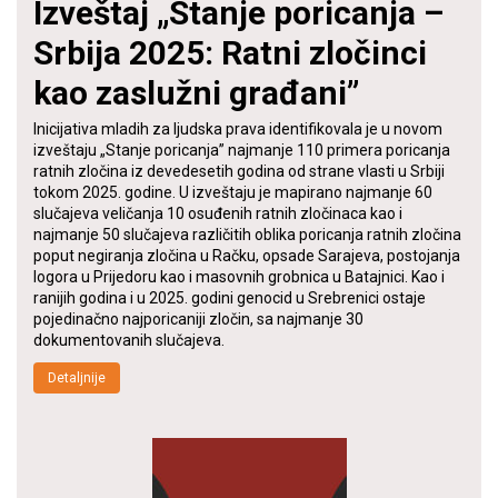
Izveštaj „Stanje poricanja –
Srbija 2025: Ratni zločinci
kao zaslužni građani”
Inicijativa mladih za ljudska prava identifikovala je u novom
izveštaju „Stanje poricanja” najmanje 110 primera poricanja
ratnih zločina iz devedesetih godina od strane vlasti u Srbiji
tokom 2025. godine. U izveštaju je mapirano najmanje 60
slučajeva veličanja 10 osuđenih ratnih zločinaca kao i
najmanje 50 slučajeva različitih oblika poricanja ratnih zločina
poput negiranja zločina u Račku, opsade Sarajeva, postojanja
logora u Prijedoru kao i masovnih grobnica u Batajnici. Kao i
ranijih godina i u 2025. godini genocid u Srebrenici ostaje
pojedinačno najporicaniji zločin, sa najmanje 30
dokumentovanih slučajeva.
Detaljnije