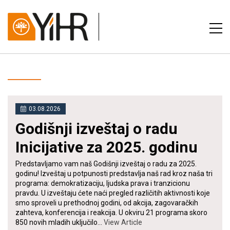
03.08.2026
Godišnji izveštaj o radu
Inicijative za 2025. godinu
Predstavljamo vam naš Godišnji izveštaj o radu za 2025.
godinu! Izveštaj u potpunosti predstavlja naš rad kroz naša tri
programa: demokratizaciju, ljudska prava i tranzicionu
pravdu. U izveštaju ćete naći pregled različitih aktivnosti koje
smo sproveli u prethodnoj godini, od akcija, zagovaračkih
zahteva, konferencija i reakcija. U okviru 21 programa skoro
850 novih mladih uključilo…
View Article