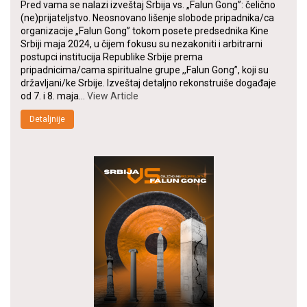
Pred vama se nalazi izveštaj Srbija vs. „Falun Gong”: čelično
(ne)prijateljstvo. Neosnovano lišenje slobode pripadnika/ca
organizacije „Falun Gong” tokom posete predsednika Kine
Srbiji maja 2024, u čijem fokusu su nezakoniti i arbitrarni
postupci institucija Republike Srbije prema
pripadnicima/cama spiritualne grupe ,,Falun Gong”, koji su
državljani/ke Srbije. Izveštaj detaljno rekonstruiše događaje
od 7. i 8. maja…
View Article
Detaljnije