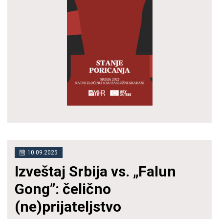
10.09.2025
Izveštaj Srbija vs. „Falun
Gong”: čelično
(ne)prijateljstvo