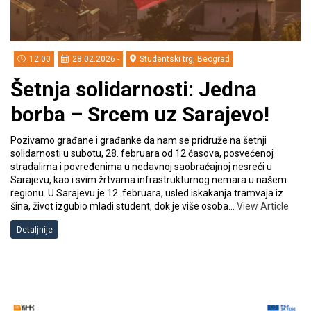
12:00
28.02.2026 -
Studentski trg, Beograd
Šetnja solidarnosti: Jedna
borba – Srcem uz Sarajevo!
Pozivamo građane i građanke da nam se pridruže na šetnji
solidarnosti u subotu, 28. februara od 12 časova, posvećenoj
stradalima i povređenima u nedavnoj saobraćajnoj nesreći u
Sarajevu, kao i svim žrtvama infrastrukturnog nemara u našem
regionu. U Sarajevu je 12. februara, usled iskakanja tramvaja iz
šina, život izgubio mladi student, dok je više osoba…
View Article
Detaljnije