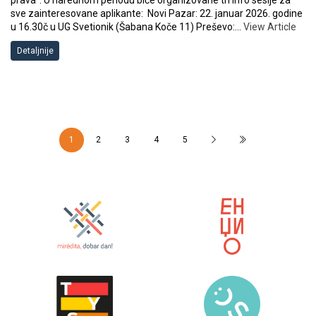
prava”. U narednom periodu biće organizovane tri info sesije za
sve zainteresovane aplikante: Novi Pazar: 22. januar 2026. godine
u 16.30č u UG Svetionik (Šabana Koče 11) Preševo:…
View Article
Detaljnije
1
2
3
4
5