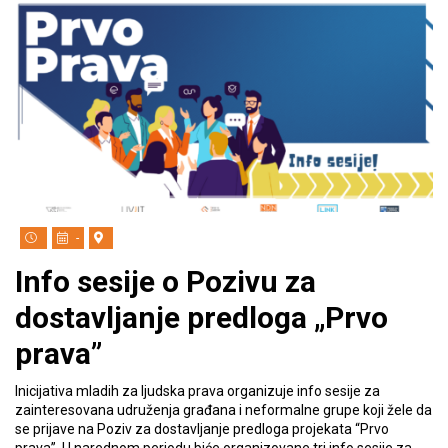
-
Info sesije o Pozivu za
dostavljanje predloga „Prvo
prava”
Inicijativa mladih za ljudska prava organizuje info sesije za
zainteresovana udruženja građana i neformalne grupe koji žele da
se prijave na Poziv za dostavljanje predloga projekata “Prvo