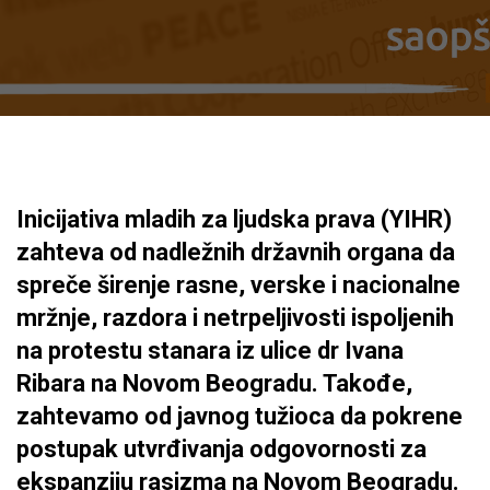
Inicijativa mladih za ljudska prava (YIHR)
zahteva od nadležnih državnih organa da
spreče širenje rasne, verske i nacionalne
mržnje, razdora i netrpeljivosti ispoljenih
na protestu stanara iz ulice dr Ivana
Ribara na Novom Beogradu. Takođe,
zahtevamo od javnog tužioca da pokrene
postupak utvrđivanja odgovornosti za
ekspanziju rasizma na Novom Beogradu.