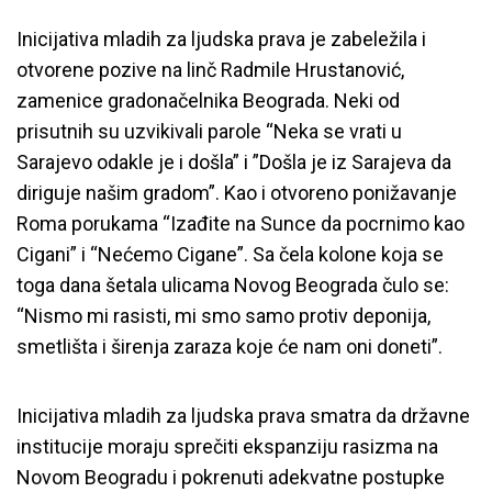
Inicijativa mladih za ljudska prava je zabeležila i
otvorene pozive na linč Radmile Hrustanović,
zamenice gradonačelnika Beograda. Neki od
prisutnih su uzvikivali parole “Neka se vrati u
Sarajevo odakle je i došla” i ”Došla je iz Sarajeva da
diriguje našim gradom”. Kao i otvoreno ponižavanje
Roma porukama “Izađite na Sunce da pocrnimo kao
Cigani” i “Nećemo Cigane”. Sa čela kolone koja se
toga dana šetala ulicama Novog Beograda čulo se:
“Nismo mi rasisti, mi smo samo protiv deponija,
smetlišta i širenja zaraza koje će nam oni doneti”.
Inicijativa mladih za ljudska prava smatra da državne
institucije moraju sprečiti ekspanziju rasizma na
Novom Beogradu i pokrenuti adekvatne postupke