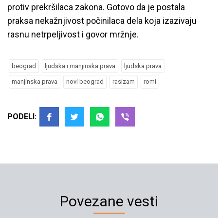
protiv prekršilaca zakona. Gotovo da je postala
praksa nekažnjivost počinilaca dela koja izazivaju
rasnu netrpeljivost i govor mržnje.
beograd
ljudska i manjinska prava
ljudska prava
manjinska prava
novi beograd
rasizam
romi
PODELI:
Povezane vesti