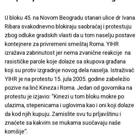
U bloku 45. na Novom Beogradu stanari ulice dr Ivana
Ribara svakodnevno blokiraju saobraćaj i protestuju
zbog odluke gradskih vlasti da u tom naselju postave
kontejnere za privremeni smeštaj Roma. YIHR
izražava zabrinutost jer nema zvanične reakcije na
rasističke parole koje dolaze sa skupova građana
koji su protiv izgradnje novog dela naselja. Istraživač
YIHR je na protestu 15. jula 2005. godine zabeležio
pozive na linč Kineza i Roma. Jedan od govornika na
protestu je izjavio: “Kinezi u tom bloku mokre po
ulazima, stepenicama i uglovima kao i oni koji dolaze
da kod njih kupuju. Zamislite svu tu prljavštinu i
znaćete sa kakvim se mukama suočavaju naše
komšije“.