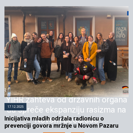
YIHR zahteva od državnih organa
17.12.2025
da spreče ekspanziju rasizma na
Inicijativa mladih održala radionicu o
Novom Beogradu
prevenciji govora mržnje u Novom Pazaru