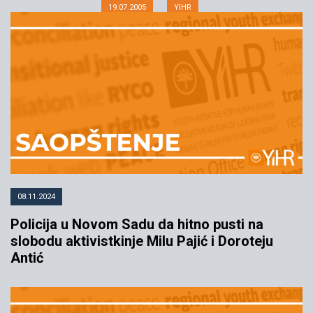
19.07.2005
YIHR
08.11.2024
Policija u Novom Sadu da hitno pusti na
slobodu aktivistkinje Milu Pajić i Doroteju
Antić