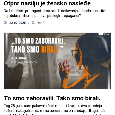
Otpor nasilju je žensko nasleđe
Da li muškim protagonistima ratnih dešavanja pripada publicitet
koji dobijaju ili smo ponovo podlegli propagandi?
22.07.2025
YIHR
To smo zaboravili. Tako smo birali.
Tog 28. juna sam pakovala šest meseci života u dva osrednja
kofera, nadajući se da mi na aerodromu pri predaji prtljaga neće