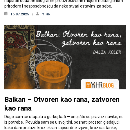
naplatiti dodatne kilograme prouzrokovane mojom nostalgičnom
prirodom i nesposobnošću da neke stvari ostavim iza sebe.
16.07.2025
YIHR
Balkan – Otvoren kao rana, zatvoren
kao rana
Dugo sam se utapala u gorkoj kafi — onoj što se pravi iz navike, ne
iz potrebe. Povukla sam se u svoj tihi, poznati prostor, gledajući
kako dani prolaze kroz ekran i apsurdne izjave, kroz sastanke,