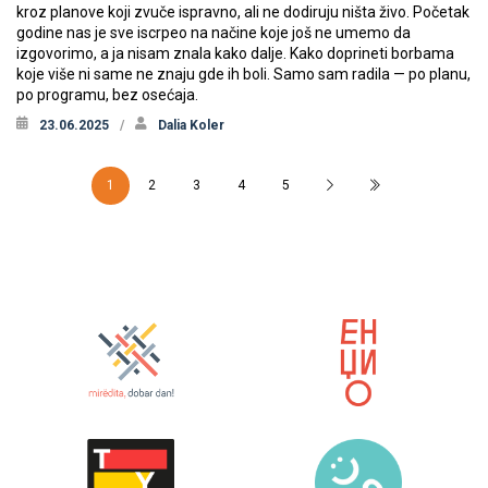
kroz planove koji zvuče ispravno, ali ne dodiruju ništa živo. Početak
godine nas je sve iscrpeo na načine koje još ne umemo da
izgovorimo, a ja nisam znala kako dalje. Kako doprineti borbama
koje više ni same ne znaju gde ih boli. Samo sam radila — po planu,
po programu, bez osećaja.
23.06.2025
Dalia Koler
1
2
3
4
5