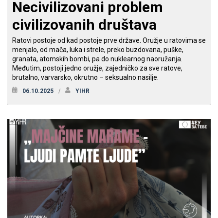
Necivilizovani problem
civilizovanih društava
Ratovi postoje od kad postoje prve države. Oružje u ratovima se
menjalo, od mača, luka i strele, preko buzdovana, puške,
granata, atomskih bombi, pa do nuklearnog naoružanja.
Međutim, postoji jedno oružje, zajedničko za sve ratove,
brutalno, varvarsko, okrutno – seksualno nasilje.
06.10.2025
YIHR