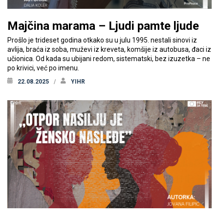
Majčina marama – Ljudi pamte ljude
Prošlo je trideset godina otkako su u julu 1995. nestali sinovi iz
avlija, braća iz soba, muževi iz kreveta, komšije iz autobusa, đaci iz
učionica. Od kada su ubijani redom, sistematski, bez izuzetka – ne
po krivici, već po imenu.
22.08.2025
YIHR