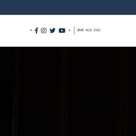
BHS
ALB
ENG