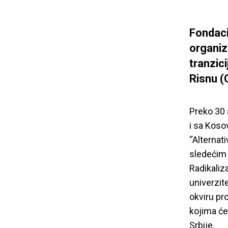
Fondacij
organiz
tranzici
Risnu (
Preko 30 a
i sa Koso
“Alternati
sledećim 
Radikaliz
univerzite
okviru pr
kojima će
Srbije.