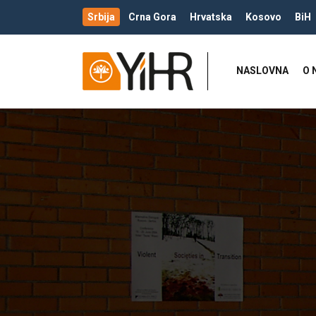
Srbija
Crna Gora
Hrvatska
Kosovo
BiH
NASLOVNA
O 