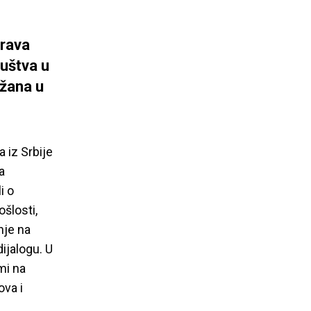
prava
ruštva u
ržana u
a iz Srbije
a
i o
šlosti,
nje na
dijalogu. U
mi na
ova i