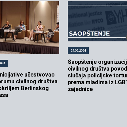
29.02.2024
Saopštenje organizaci
2024
civilnog društva pov
nicijative učestvovao
slučaja policijske tortu
orumu civilnog društva
prema mladima iz LGB
okriljem Berlinskog
zajednice
esa