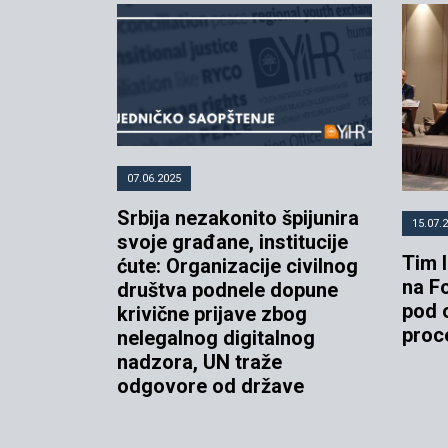
07.06.2025
Srbija nezakonito špijunira
15.07.
svoje građane, institucije
Tim I
ćute: Organizacije civilnog
na F
društva podnele dopune
pod 
krivične prijave zbog
proc
nelegalnog digitalnog
nadzora, UN traže
odgovore od države