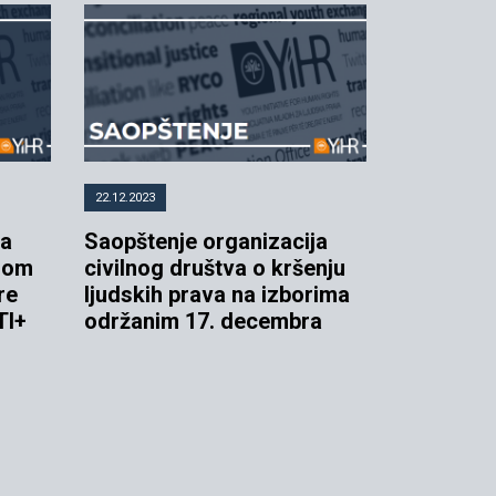
22.12.2023
ja
Saopštenje organizacija
odom
civilnog društva o kršenju
re
ljudskih prava na izborima
TI+
održanim 17. decembra