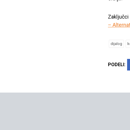
Zaključci 
– Alterna
Nasi
dijalog
k
PODELI: