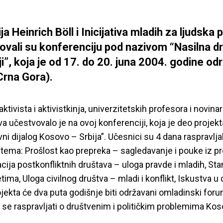
a Heinrich Böll i Inicijativa mladih za ljudska 
ovali su konferenciju pod nazivom “Nasilna d
ji”, koja je od 17. do 20. juna 2004. godine od
Crna Gora).
ktivista i aktivistkinja, univerzitetskih profesora i novinar
va učestvovalo je na ovoj konferenciji, koja je deo projekt
vni dijalog Kosovo – Srbija”. Učesnici su 4 dana raspravljal
tema: Prošlost kao prepreka – sagledavanje i pouke iz pro
acija postkonfliktnih društava – uloga pravde i mladih, Sta
tima, Uloga civilnog društva – mladi i konflikt, Iskustva u 
ojekta će dva puta godišnje biti održavani omladinski foru
 se raspravljati o društvenim i političkim problemima Kos