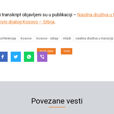
i transkript objavljeni su u publikaciji –
Nasilna društva u t
tivni dijalog Kosovo – Srbija
.
lna društva u tranz
onferencija
kosovo
kosovo - srbija
mladi
nasilna društva u tranziciji
20.06.2004
YIHR
Povezane vesti