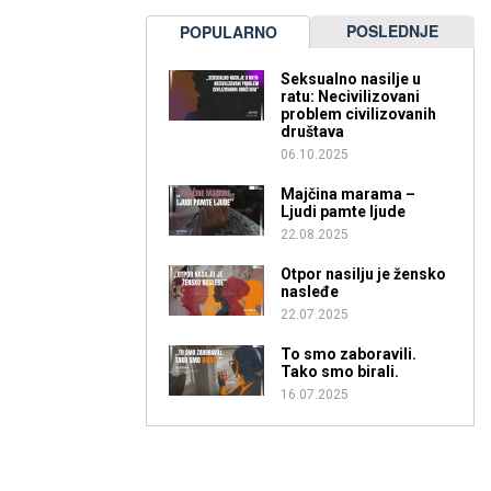
POSLEDNJE
POPULARNO
Seksualno nasilje u
ratu: Necivilizovani
problem civilizovanih
društava
06.10.2025
Majčina marama –
Ljudi pamte ljude
22.08.2025
Otpor nasilju je žensko
nasleđe
22.07.2025
To smo zaboravili.
Tako smo birali.
16.07.2025