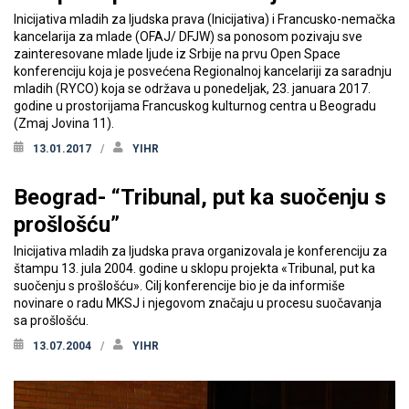
Inicijativa mladih za ljudska prava (Inicijativa) i Francusko-nemačka
kancelarija za mlade (OFAJ/ DFJW) sa ponosom pozivaju sve
zainteresovane mlade ljude iz Srbije na prvu Open Space
konferenciju koja je posvećena Regionalnoj kancelariji za saradnju
mladih (RYCO) koja se održava u ponedeljak, 23. januara 2017.
godine u prostorijama Francuskog kulturnog centra u Beogradu
(Zmaj Jovina 11).
13.01.2017
YIHR
Beograd- “Tribunal, put ka suočenju s
prošlošću”
Inicijativa mladih za ljudska prava organizovala je konferenciju za
štampu 13. jula 2004. godine u sklopu projekta «Tribunal, put ka
suočenju s prošlošću». Cilj konferencije bio je da informiše
novinare o radu MKSJ i njegovom značaju u procesu suočavanja
sa prošlošću.
13.07.2004
YIHR