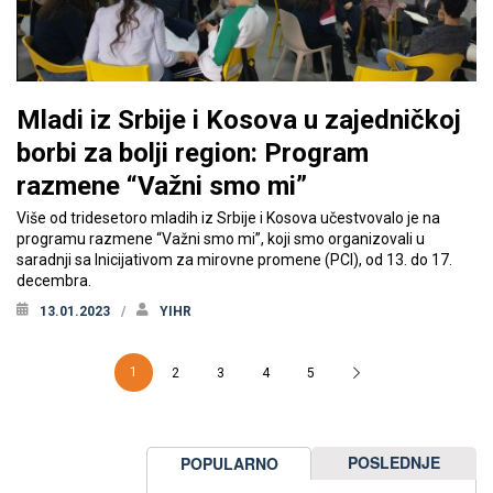
Mladi iz Srbije i Kosova u zajedničkoj
borbi za bolji region: Program
razmene “Važni smo mi”
Više od tridesetoro mladih iz Srbije i Kosova učestvovalo je na
programu razmene “Važni smo mi”, koji smo organizovali u
saradnji sa Inicijativom za mirovne promene (PCI), od 13. do 17.
decembra.
13.01.2023
YIHR
1
2
3
4
5
POSLEDNJE
POPULARNO