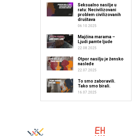
Seksualno nasilje u
ratu: Necivilizovani
problem civilizovanih
društava
06.10.2025
Majčina marama –
Ljudi pamte ljude
22.08.2025
Otpor nasilju je žensko
nasleđe
22.07.2025
To smo zaboravili.
Tako smo birali.
16.07.2025