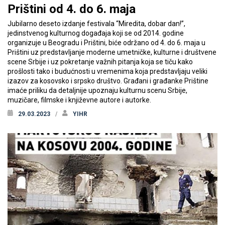
Prištini od 4. do 6. maja
Jubilarno deseto izdanje festivala “Miredita, dobar dan!”,
jedinstvenog kulturnog događaja koji se od 2014. godine
organizuje u Beogradu i Prištini, biće održano od 4. do 6. maja u
Prištini uz predstavljanje moderne umetničke, kulturne i društvene
scene Srbije i uz pokretanje važnih pitanja koja se tiču kako
prošlosti tako i budućnosti u vremenima koja predstavljaju veliki
izazov za kosovsko i srpsko društvo. Građani i građanke Prištine
imaće priliku da detaljnije upoznaju kulturnu scenu Srbije,
muzičare, filmske i književne autore i autorke.
29.03.2023
YIHR