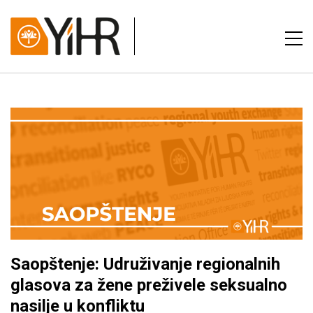
Saopštenje: Udruživanje regionalnih
glasova za žene preživele seksualno
nasilje u konfliktu