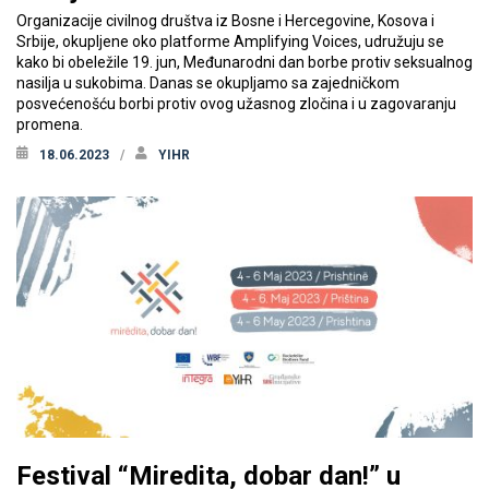
Organizacije civilnog društva iz Bosne i Hercegovine, Kosova i
Srbije, okupljene oko platforme Amplifying Voices, udružuju se
kako bi obeležile 19. jun, Međunarodni dan borbe protiv seksualnog
nasilja u sukobima. Danas se okupljamo sa zajedničkom
posvećenošću borbi protiv ovog užasnog zločina i u zagovaranju
promena.
18.06.2023
YIHR
Festival “Miredita, dobar dan!” u