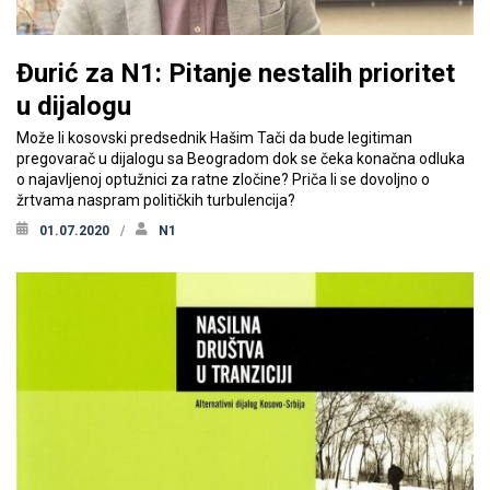
Đurić za N1: Pitanje nestalih prioritet
u dijalogu
Može li kosovski predsednik Hašim Tači da bude legitiman
pregovarač u dijalogu sa Beogradom dok se čeka konačna odluka
o najavljenoj optužnici za ratne zločine? Priča li se dovoljno o
žrtvama naspram političkih turbulencija?
01.07.2020
N1