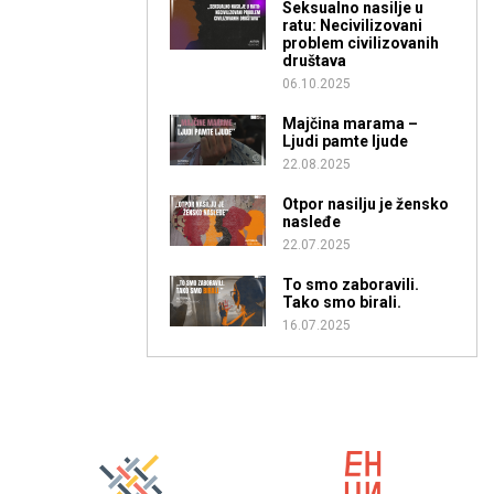
Seksualno nasilje u
ratu: Necivilizovani
problem civilizovanih
društava
06.10.2025
Majčina marama –
Ljudi pamte ljude
22.08.2025
Otpor nasilju je žensko
nasleđe
22.07.2025
To smo zaboravili.
Tako smo birali.
16.07.2025