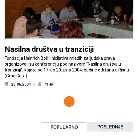
Nasilna društva u tranziciji
Fondacija Heinrich Böll i Inicijativa mladih za ljudska prava
organizovali su konferenciju pod nazivom “Nasilna društva u
tranziciji”, koja je od 17. do 20. juna 2004. godine održana u Risnu
(Crna Gora).
20.06.2004
YIHR
1
POSLEDNJE
POPULARNO