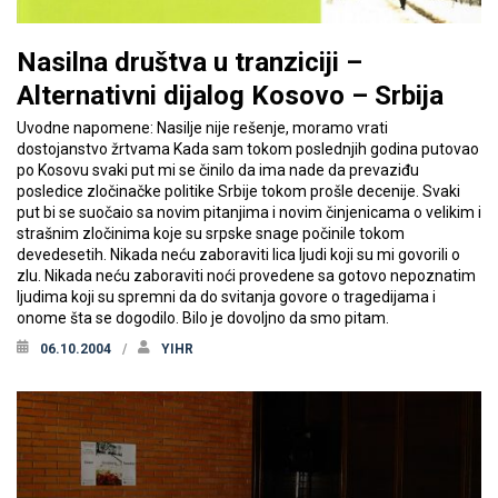
Nasilna društva u tranziciji –
Alternativni dijalog Kosovo – Srbija
Uvodne napomene: Nasilje nije rešenje, moramo vrati
dostojanstvo žrtvama Kada sam tokom poslednjih godina putovao
po Kosovu svaki put mi se činilo da ima nade da prevaziđu
posledice zločinačke politike Srbije tokom prošle decenije. Svaki
put bi se suočaio sa novim pitanjima i novim činjenicama o velikim i
strašnim zločinima koje su srpske snage počinile tokom
devedesetih. Nikada neću zaboraviti lica ljudi koji su mi govorili o
zlu. Nikada neću zaboraviti noći provedene sa gotovo nepoznatim
ljudima koji su spremni da do svitanja govore o tragedijama i
onome šta se dogodilo. Bilo je dovoljno da smo pitam.
06.10.2004
YIHR