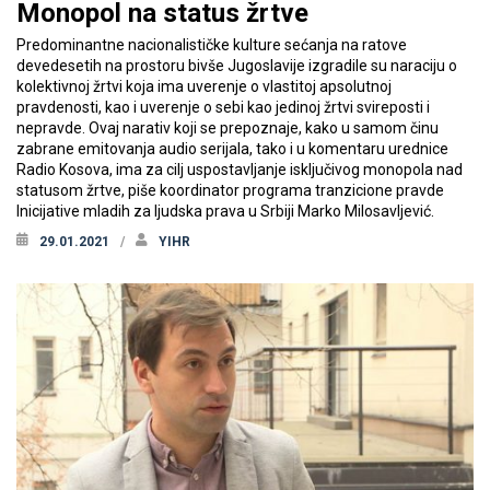
Monopol na status žrtve
Predominantne nacionalističke kulture sećanja na ratove
devedesetih na prostoru bivše Jugoslavije izgradile su naraciju o
kolektivnoj žrtvi koja ima uverenje o vlastitoj apsolutnoj
pravdenosti, kao i uverenje o sebi kao jedinoj žrtvi svireposti i
nepravde. Ovaj narativ koji se prepoznaje, kako u samom činu
zabrane emitovanja audio serijala, tako i u komentaru urednice
Radio Kosova, ima za cilj uspostavljanje isključivog monopola nad
statusom žrtve, piše koordinator programa tranzicione pravde
Inicijative mladih za ljudska prava u Srbiji Marko Milosavljević.
29.01.2021
YIHR