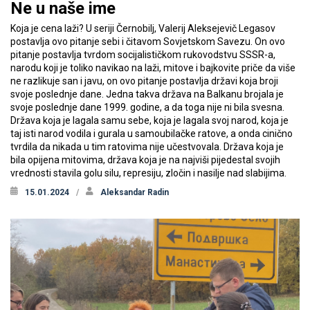
Ne u naše ime
Koja je cena laži? U seriji Černobilj, Valerij Aleksejevič Legasov
postavlja ovo pitanje sebi i čitavom Sovjetskom Savezu. On ovo
pitanje postavlja tvrdom socijalističkom rukovodstvu SSSR-a,
narodu koji je toliko navikao na laži, mitove i bajkovite priče da više
ne razlikuje san i javu, on ovo pitanje postavlja državi koja broji
svoje poslednje dane. Jedna takva država na Balkanu brojala je
svoje poslednje dane 1999. godine, a da toga nije ni bila svesna.
Država koja je lagala samu sebe, koja je lagala svoj narod, koja je
taj isti narod vodila i gurala u samoubilačke ratove, a onda cinično
tvrdila da nikada u tim ratovima nije učestvovala. Država koja je
bila opijena mitovima, država koja je na najviši pijedestal svojih
vrednosti stavila golu silu, represiju, zločin i nasilje nad slabijima.
15.01.2024
Aleksandar Radin