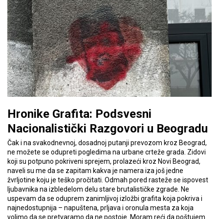
Hronike Grafita: Podsvesni
Nacionalistički Razgovori u Beogradu
Čak i na svakodnevnoj, dosadnoj putanji prevozom kroz Beograd,
ne možete se odupreti pogledima na urbane crteže grada. Zidovi
koji su potpuno pokriveni sprejem, prolazeći kroz Novi Beograd,
naveli su me da se zapitam kakva je namera iza još jedne
žvrljotine koju je teško pročitati. Odmah pored rasteže se ispovest
ljubavnika na izbledelom delu stare brutalističke zgrade. Ne
uspevam da se oduprem zanimljivoj izložbi grafita koja pokriva i
najnedostupnija – napuštena, prljava i oronula mesta za koja
volimo da se pretvaramo da ne postoje. Moram reći da poštujem