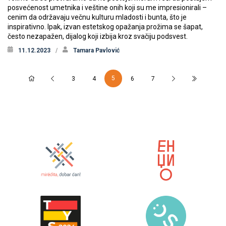
posvećenost umetnika i veštine onih koji su me impresionirali –
cenim da održavaju večnu kulturu mladosti i bunta, što je
inspirativno. Ipak, izvan estetskog opažanja prožima se šapat,
često nezapažen, dijalog koji izbija kroz svačiju podsvest.
11.12.2023
Tamara Pavlović
5
3
4
6
7