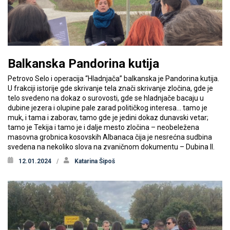
Balkanska Pandorina kutija
Petrovo Selo i operacija “Hladnjača’’ balkanska je Pandorina kutija.
U frakciji istorije gde skrivanje tela znači skrivanje zločina, gde je
telo svedeno na dokaz o surovosti, gde se hladnjače bacaju u
dubine jezera i olupine pale zarad političkog interesa… tamo je
muk, i tama i zaborav, tamo gde je jedini dokaz dunavski vetar;
tamo je Tekija i tamo je i dalje mesto zločina – neobeležena
masovna grobnica kosovskih Albanaca čija je nesrećna sudbina
svedena na nekoliko slova na zvaničnom dokumentu – Dubina II.
12.01.2024
Katarina Šipoš