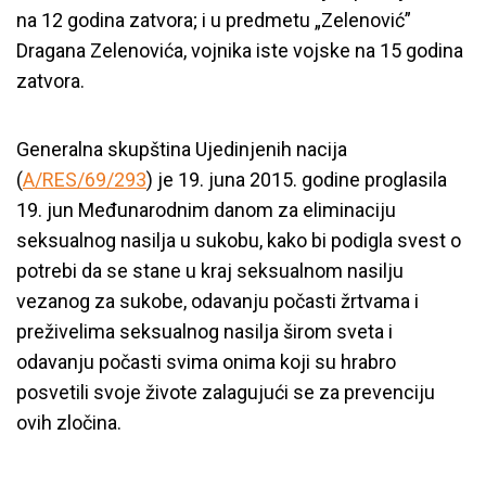
na 12 godina zatvora; i u predmetu „Zelenović”
Dragana Zelenovića, vojnika iste vojske na 15 godina
zatvora.
Generalna skupština Ujedinjenih nacija
(
A/RES/69/293
) je 19. juna 2015. godine proglasila
19. jun Međunarodnim danom za eliminaciju
seksualnog nasilja u sukobu, kako bi podigla svest o
potrebi da se stane u kraj seksualnom nasilju
vezanog za sukobe, odavanju počasti žrtvama i
preživelima seksualnog nasilja širom sveta i
odavanju počasti svima onima koji su hrabro
posvetili svoje živote zalagujući se za prevenciju
ovih zločina.