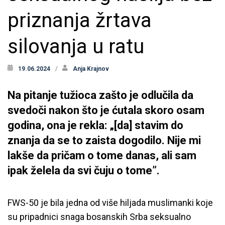
priznanja žrtava
silovanja u ratu
19.06.2024
Anja Krajnov
Na pitanje tužioca zašto je odlučila da
svedoči nakon što je ćutala skoro osam
godina, ona je rekla: „[da] stavim do
znanja da se to zaista dogodilo. Nije mi
lakše da pričam o tome danas, ali sam
ipak želela da svi čuju o tome”.
FWS-50 je bila jedna od više hiljada muslimanki koje
su pripadnici snaga bosanskih Srba seksualno