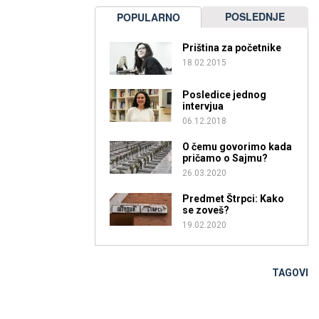
POSLEDNJE
POPULARNO
Priština za početnike
18.02.2015
Posledice jednog
intervjua
06.12.2018
O čemu govorimo kada
pričamo o Sajmu?
26.03.2020
Predmet Štrpci: Kako
se zoveš?
19.02.2020
TAGOVI