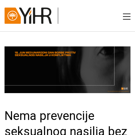
Nema prevencije
seksualnog nasilja bez