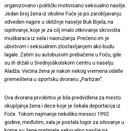
organizovano i politički motivisano seksualno nasilje.
Jedan broj žena iz okoline Foče je po zarobljavanju
odveden najpre u obližnje naselje Buk Bijela, na
ispitivanje, koje je za cilj imalo otkrivanje skrovišta
muškaraca iz sela i naoružanja. Prećeno im je
ubistvom i seksualnim zlostavljanjem ako budu
lagale. Zatim su autobusom prebačene u Foču, gde
su ih držali u Srednjoškolskom centru u naselju
Aladža. Većina žena je nakon nekog vremena odatle
premeštena u sportsku dvoranu „Partizan“.
Ova dvorana prvobitno je bila predviđena za mesto
okupljanja žena i dece koje je čekala deportacija iz
Foče. Tokom najmanje nekoliko meseci 1992.
godine, međutim, sala je postala logor za silovanje u
kome su žene pretrpele seksualno nasilje na