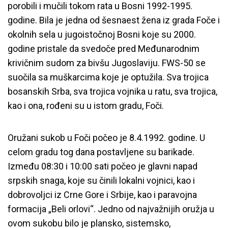
porobili i mučili tokom rata u Bosni 1992-1995.
godine. Bila je jedna od šesnaest žena iz grada Foče i
okolnih sela u jugoistočnoj Bosni koje su 2000.
godine pristale da svedoče pred Međunarodnim
krivičnim sudom za bivšu Jugoslaviju. FWS-50 se
suočila sa muškarcima koje je optužila. Sva trojica
bosanskih Srba, sva trojica vojnika u ratu, sva trojica,
kao i ona, rođeni su u istom gradu, Foči.
Oružani sukob u Foči počeo je 8.4.1992. godine. U
celom gradu tog dana postavljene su barikade.
Između 08:30 i 10:00 sati počeo je glavni napad
srpskih snaga, koje su činili lokalni vojnici, kao i
dobrovoljci iz Crne Gore i Srbije, kao i paravojna
formacija „Beli orlovi“. Jedno od najvažnijih oružja u
ovom sukobu bilo je plansko, sistemsko,