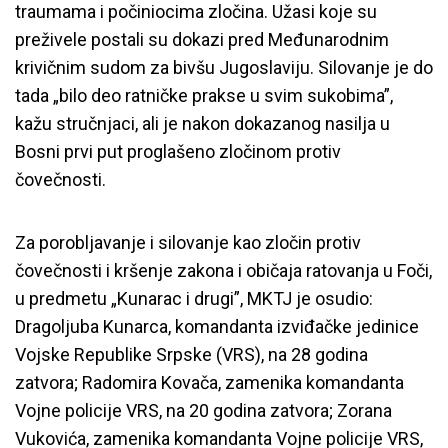
traumama i počiniocima zločina. Užasi koje su
preživele postali su dokazi pred Međunarodnim
krivičnim sudom za bivšu Jugoslaviju. Silovanje je do
tada „bilo deo ratničke prakse u svim sukobima”,
kažu stručnjaci, ali je nakon dokazanog nasilja u
Bosni prvi put proglašeno zločinom protiv
čovečnosti.
Za porobljavanje i silovanje kao zločin protiv
čovečnosti i kršenje zakona i običaja ratovanja u Foči,
u predmetu „Kunarac i drugi”, MKTJ je osudio:
Dragoljuba Kunarca, komandanta izviđačke jedinice
Vojske Republike Srpske (VRS), na 28 godina
zatvora; Radomira Kovača, zamenika komandanta
Vojne policije VRS, na 20 godina zatvora; Zorana
Vukovića, zamenika komandanta Vojne policije VRS,