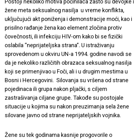
Postoji nekoliko motiva počinilaca zašto su devojke i
žene meta seksualnog nasilja u vreme konflikta,
uključujući akt poniženja i demonstracije moći, kao i
prisilno rađanje žena kao element zločina protiv
čovečnosti, ili infekciju HIV-om kako bi se fizički
oslabila “neprijateljska strana”. U istraživanju
sprovedenom u okviru UN-a 1994. godine navodi se
da je nekoliko različitih obrazaca seksualnog nasilja
koji se primenjivao u Foči, ali i u drugim mestima u
Bosni i Hercegovini. Silovanja su vršena od strane
pojedinaca ili grupa nakon pljački, s ciljem
zastrašivanja ciljane grupe. Takođe su postojale
situacije u kojima su nakon preuzimanja sela žene
silovane javno od strane neprijateljskih vojnika.
Žene su tek godinama kasnije progovorile o