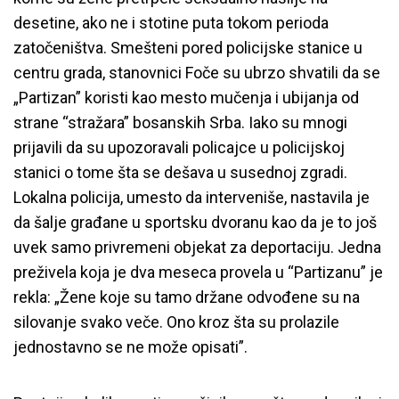
desetine, ako ne i stotine puta tokom perioda
zatočeništva. Smešteni pored policijske stanice u
centru grada, stanovnici Foče su ubrzo shvatili da se
„Partizan” koristi kao mesto mučenja i ubijanja od
strane “stražara” bosanskih Srba. Iako su mnogi
prijavili da su upozoravali policajce u policijskoj
stanici o tome šta se dešava u susednoj zgradi.
Lokalna policija, umesto da interveniše, nastavila je
da šalje građane u sportsku dvoranu kao da je to još
uvek samo privremeni objekat za deportaciju. Jedna
preživela koja je dva meseca provela u “Partizanu” je
rekla: „Žene koje su tamo držane odvođene su na
silovanje svako veče. Ono kroz šta su prolazile
jednostavno se ne može opisati”.