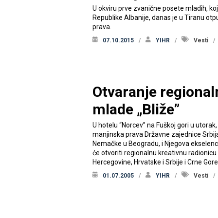
U okviru prve zvanične posete mladih, koj
Republike Albanije, danas je u Tiranu otput
prava.
07.10.2015
YIHR
Vesti
Otvaranje regional
mlade „Bliže”
U hotelu “Norcev” na Fuškoj gori u utorak, 
manjinska prava Državne zajednice Srbij
Nemačke u Beogradu, i Njegova ekselenc
će otvoriti regionalnu kreativnu radionicu
Hercegovine, Hrvatske i Srbije i Crne Gore
01.07.2005
YIHR
Vesti