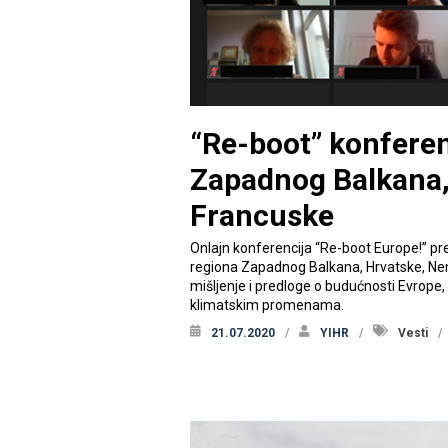
“Re-boot” konferen
Zapadnog Balkana,
Francuske
Onlajn konferencija “Re-boot Europe!” pre
regiona Zapadnog Balkana, Hrvatske, Nemač
mišljenje i predloge o budućnosti Evrope, 
klimatskim promenama.
21.07.2020
YIHR
Vesti