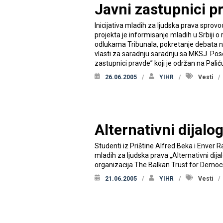
Javni zastupnici p
Inicijativa mladih za ljudska prava sprov
projekta je informisanje mladih u Srbiji
odlukama Tribunala, pokretanje debata na 
vlasti za saradnju saradnju sa MKSJ. Pos
zastupnici pravde” koji je održan na Paliću
26.06.2005
YIHR
Vesti
Alternativni dijalo
Studenti iz Prištine Alfred Beka i Enver R
mladih za ljudska prava „Alternativni dija
organizacija The Balkan Trust for Democ
21.06.2005
YIHR
Vesti