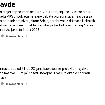
ravde
odi projekat pod imenom ICTY 2005 u trajanju od 12 meseci. Cilj
 o radu MKSJ i pokretanje javne debate o predrasudama u vezi sa
na lokalnom nivou, širom Srbije, ohrabrivanje državnih i lokalnih
ebno važan deo projekta predstavlja šestodnevni trening “Javni
 od 26. juna do 1. jula 2005.
0 komentara
g
amadani su od 21. do 23. juna kao učesnici projekta Inicijative
log Kosovo – Srbija“ posetili Beograd. Ovaj Projekat je podržala
racy.
0 komentara