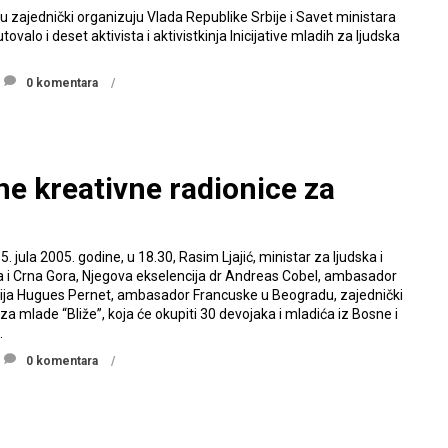
u zajednički organizuju Vlada Republike Srbije i Savet ministara
ovalo i deset aktivista i aktivistkinja Inicijative mladih za ljudska
0 komentara
ne kreativne radionice za
5. jula 2005. godine, u 18.30, Rasim Ljajić, ministar za ljudska i
a i Crna Gora, Njegova ekselencija dr Andreas Cobel, ambasador
ija Hugues Pernet, ambasador Francuske u Beogradu, zajednički
 za mlade “Bliže”, koja će okupiti 30 devojaka i mladića iz Bosne i
.
0 komentara