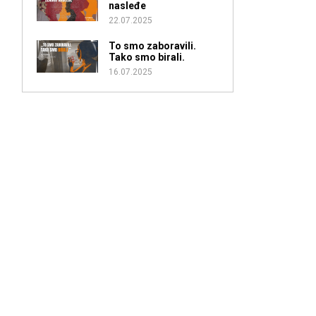
nasleđe
22.07.2025
To smo zaboravili.
Tako smo birali.
16.07.2025