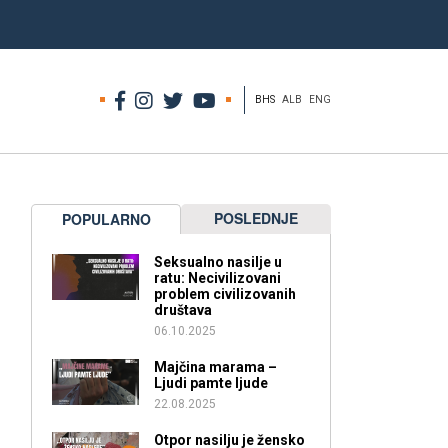
BHS
ALB
ENG
POSLEDNJE
POPULARNO
Seksualno nasilje u
ratu: Necivilizovani
problem civilizovanih
društava
06.10.2025
Majčina marama –
Ljudi pamte ljude
22.08.2025
Otpor nasilju je žensko