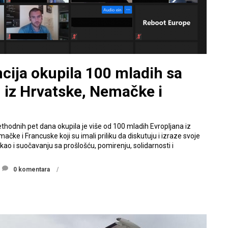
cija okupila 100 mladih sa
 iz Hrvatske, Nemačke i
thodnih pet dana okupila je više od 100 mladih Evropljana iz
ke i Francuske koji su imali priliku da diskutuju i izraze svoje
kao i suočavanju sa prošlošću, pomirenju, solidarnosti i
0 komentara