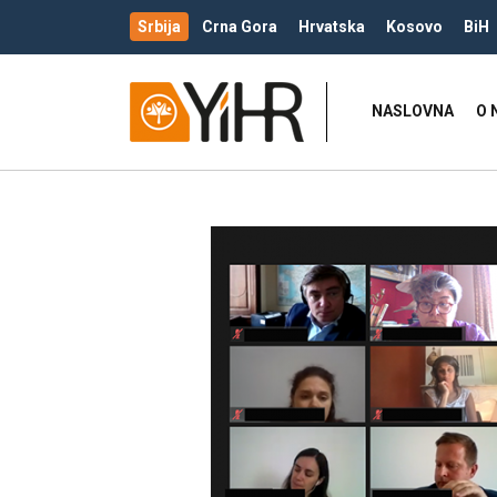
Srbija
Crna Gora
Hrvatska
Kosovo
BiH
NASLOVNA
O 