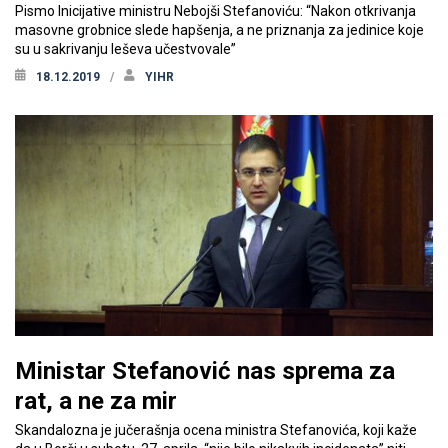
Pismo Inicijative ministru Nebojši Stefanoviću: “Nakon otkrivanja
masovne grobnice slede hapšenja, a ne priznanja za jedinice koje
su u sakrivanju leševa učestvovale”
18.12.2019
YIHR
Ministar Stefanović nas sprema za
rat, a ne za mir
Skandalozna je jučerašnja ocena ministra Stefanovića, koji kaže