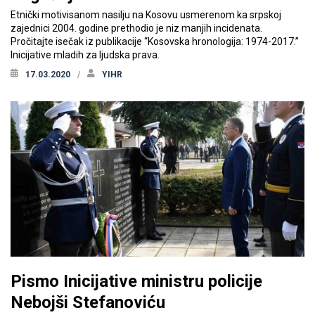
Etnički motivisanom nasilju na Kosovu usmerenom ka srpskoj
zajednici 2004. godine prethodio je niz manjih incidenata.
Pročitajte isečak iz publikacije “Kosovska hronologija: 1974-2017.”
Inicijative mladih za ljudska prava.
17.03.2020
YIHR
Pismo Inicijative ministru policije
Nebojši Stefanoviću