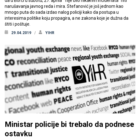
da u Borči u subotu, 27. aprila “nije bilo nikakvih incidenata” niti
narušavanja javnog reda i mira. Stefanović je još jednom kao
mnogo puta do sada izdao nalog policiji kako da postupa u
interesima politike koju propagira, a ne zakona koje je dužna da
štiti i poštuje.
29.04.2019
YIHR
Ministar policije bi trebalo da podnese
ostavku