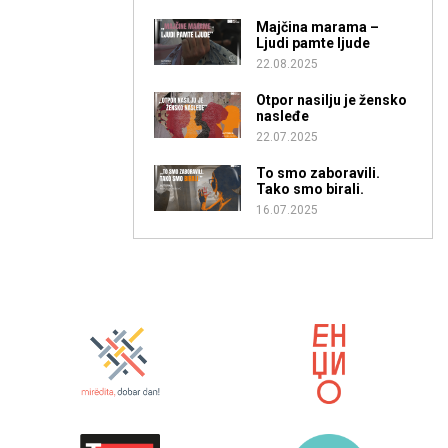
Majčina marama –
Ljudi pamte ljude
22.08.2025
Otpor nasilju je žensko
nasleđe
22.07.2025
To smo zaboravili.
Tako smo birali.
16.07.2025