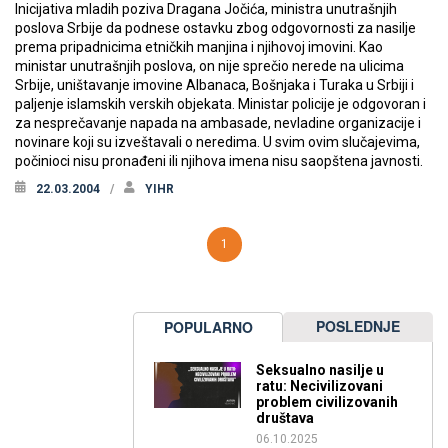
Inicijativa mladih poziva Dragana Jočića, ministra unutrašnjih
poslova Srbije da podnese ostavku zbog odgovornosti za nasilje
prema pripadnicima etničkih manjina i njihovoj imovini. Kao
ministar unutrašnjih poslova, on nije sprečio nerede na ulicima
Srbije, uništavanje imovine Albanaca, Bošnjaka i Turaka u Srbiji i
paljenje islamskih verskih objekata. Ministar policije je odgovoran i
za nesprečavanje napada na ambasade, nevladine organizacije i
novinare koji su izveštavali o neredima. U svim ovim slučajevima,
počinioci nisu pronađeni ili njihova imena nisu saopštena javnosti.
22.03.2004
YIHR
1
POSLEDNJE
POPULARNO
Seksualno nasilje u
ratu: Necivilizovani
problem civilizovanih
društava
06.10.2025