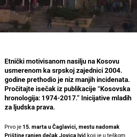
Etnički motivisanom nasilju na Kosovu
usmerenom ka srpskoj zajednici 2004.
godine prethodio je niz manjih incidenata.
Pročitajte isečak iz publikacije “Kosovska
hronologija: 1974-2017.” Inicijative mladih
za ljudska prava.
Prvo je
15. marta u
Čaglavici, mestu nadomak
Prištine ranjen dečak Jovica Ivić
koji je u teškom