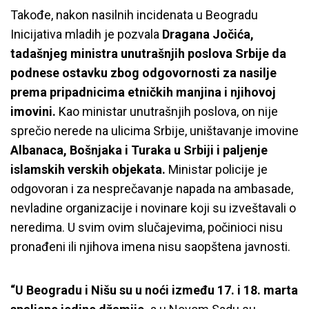
Takođe, nakon nasilnih incidenata u Beogradu
Inicijativa mladih je pozvala
Dragana Jočića,
tadašnjeg ministra unutrašnjih poslova Srbije da
podnese ostavku zbog odgovornosti za nasilje
prema pripadnicima etničkih manjina i njihovoj
imovini.
Kao ministar unutrašnjih poslova, on nije
sprečio nerede na ulicima Srbije, uništavanje imovine
Albanaca, Bošnjaka i Turaka u Srbiji i paljenje
islamskih verskih objekata.
Ministar policije je
odgovoran i za nesprečavanje napada na ambasade,
nevladine organizacije i novinare koji su izveštavali o
neredima. U svim ovim slučajevima, počinioci nisu
pronađeni ili njihova imena nisu saopštena javnosti.
“U Beogradu i Nišu su u noći između 17. i 18. marta