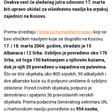
Ovakva vest će sledećeg jutra odnosno 17. marta
biti upravo okidač za višednevno nasilje ka srpskoj
zajednici na Kosovu.
Prema izveštaju
Fonda za humanitarno pravo
koji se
bavi etničkim nasiljem koje se dogodilo na Kosovu
17. i 18. marta 2004. godine, stradalo je 15
Albanaca i 12 Srba.
Ozbiljno je povređeno oko 170
Srba, od toga 150 batinanjem u njihovim kućama,
dok je njih 20 povređeno u napadima na putevima.
Što se tiče objekata, oko 800 srpskih, 90 aškalijskih i
dve albanske kuće su ili potpuno uništene ili ozbiljno
oštećene. Pored civilnih objekata, potpuno je
demolirano i spaljeno 36 pravoslavnih verskih
objekata. Prema podacima Generalnog sekretara UN,
u martovskom nasilju povređene su
954 osobe,