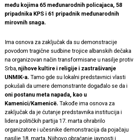
među kojima 65 međunarodnih policajaca, 58
pripadnika KPS i 61 pripadnik međunarodnih
mirovnih snaga.
Ima osnova za zaključak da su demonstracije
povodom tragične sudbine trojice albanskih dečaka
na organizovan način transformisane u nasilje protiv
Srba,
njihove kultire i religije i zastrašivanje
UNMIK-a.
Tamo gde su lokalni predstavnici vlasti
pokušali da umere demonstrante događalo se da i
oni postanu meta napada, kao u
Kamenici/Kamenicë.
Takođe ima osnova za
zaključak da je ćutanje predstavnika institucija i
lidera političkih partija 17. marta ohrabrilo
organizatore i učesnike demonstracija da pojačaju
nasilje 18. marta. Njihovo obraćanje javnosti i