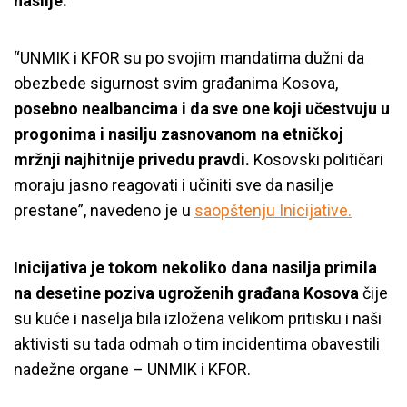
nasilje.
“UNMIK i KFOR su po svojim mandatima dužni da
obezbede sigurnost svim građanima Kosova,
posebno nealbancima i da sve one koji učestvuju u
progonima i nasilju zasnovanom na etničkoj
mržnji najhitnije privedu pravdi.
Kosovski političari
moraju jasno reagovati i učiniti sve da nasilje
prestane”, navedeno je u
saopštenju Inicijative.
Inicijativa je tokom nekoliko dana nasilja primila
na desetine poziva ugroženih građana Kosova
čije
su kuće i naselja bila izložena velikom pritisku i naši
aktivisti su tada odmah o tim incidentima obavestili
nadežne organe – UNMIK i KFOR.