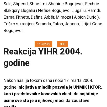
Sala, Shpend, Shpetim i Shehide Bogujevci, Fexhrie
Blakqory Llugaliu i Nefise Bogujevci Llugaliu, Hamdi,
Esma, Fitnete, Dafina, Arbër, Mimoza i Albion Duriqi).
Mart 2004. na Kosovu –
Teško su ranjeni Saranda, Fatos, Jehona, Lirija i Genc
hronologija događaja
Bogujevci.
17.03.2020
YIHR
Reakcija YIHR 2004.
godine
Nakon nasilja tokom dana i noći 17. marta 2004.
godine
Inicijativa mladih pozvala je UNMIK i KFOR,
kao i predstavnike kosovskih vlasti da najhitnije
učine sve što je u njihovoj moći da zaustave