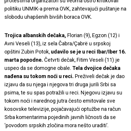
protestima organizatori su veoma oštro kritikovali
politiku UNMIK-a prema OVK, zahtevajući puštanje na
slobodu uhapšenih bivših boraca OVK.
Trojica albanskih dečaka,
Florian (9), Egzon (12) i
Avni Veseli (13), iz sela Čabra/Çabrë u srpskoj
opštini Zubin Potok,
udavilo se je u reci Ibar/Iber 16.
marta popodne.
Četvrti dečak, Fitim Veseli (11) je
uspeo da se domogne obale.
Tela dvojice dečaka
nađena su tokom noći u reci.
Preživeli dečak je dao
izjavu da su njega i njegova tri druga jurili Srbi sa
psima, te su spas potražili u reci. Njegovu izjavu su
tokom noći i narednog jutra često emitovale sve
kosovske televizije, pojačavajući optužbe na račun
Srba komentarima pojedinih javnih ličnosti da se
‘povodom srpskih zločina mora nešto uraditi’.