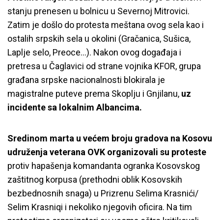
stanju prenesen u bolnicu u Severnoj Mitrovici.
Zatim je došlo do protesta meštana ovog sela kao i
ostalih srpskih sela u okolini (Gračanica, Sušica,
Laplje selo, Preoce…). Nakon ovog događaja i
pretresa u Čaglavici od strane vojnika KFOR, grupa
građana srpske nacionalnosti blokirala je
magistralne puteve prema Skoplju i Gnjilanu,
uz
incidente sa lokalnim Albancima.
Sredinom marta u većem broju gradova na Kosovu
udruženja veterana OVK organizovali su proteste
protiv hapašenja komandanta ogranka Kosovskog
zaštitnog korpusa (prethodni oblik Kosovskih
bezbednosnih snaga) u Prizrenu Selima Krasnići/
Selim Krasniqi i nekoliko njegovih oficira. Na tim