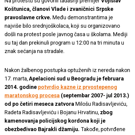
Na protestu su govorili tadašnji premijer
Vojislav
Koštunica, članovi Vlade i zvaničnici Srpske
pravoslavne crkve.
Među demonstrantima je
najviše bilo srednjoškolaca, koji su organizovano
došli na protest posle javnog časa u školama. Mediji
su taj dan prekinuli program u 12:00 na tri minuta u
znak sećanja na stradale.
Nakon žalbenog postupka optuženih iz nereda nakon
17. marta,
Apelacioni sud u Beogradu je februara
2014. godine
potvrdio kazne iz prvostepenog
maratonskog procesa
(septembar 2007- jul 2013.)
od po četiri meseca zatvora
Milošu Radisavljeviću,
Radeta Radisavljeviću i Bojanu Hrvatinu,
zbog
kamenovanja policijskog kordona koji je
obezbeđivao Bajrakli džamiju.
Takođe, potvrđene