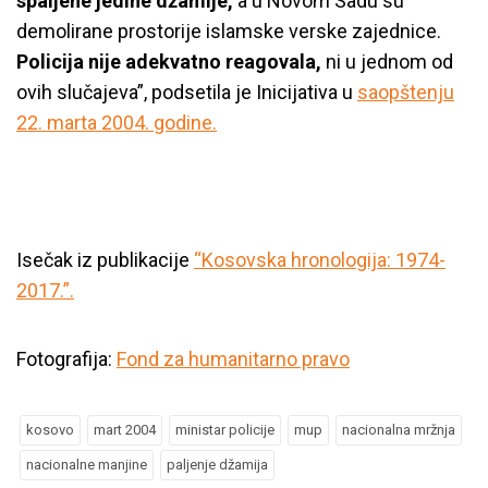
spaljene jedine džamije,
a u Novom Sadu su
demolirane prostorije islamske verske zajednice.
Policija nije adekvatno reagovala,
ni u jednom od
ovih slučajeva”, podsetila je Inicijativa u
saopštenju
22. marta 2004. godine.
Isečak iz publikacije
“Kosovska hronologija: 1974-
2017.”.
Fotografija:
Fond za humanitarno pravo
kosovo
mart 2004
ministar policije
mup
nacionalna mržnja
nacionalne manjine
paljenje džamija