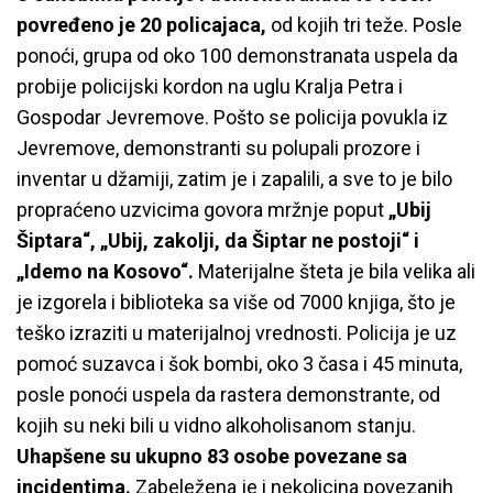
povređeno je 20 policajaca,
od kojih tri teže. Posle
ponoći, grupa od oko 100 demonstranata uspela da
probije policijski kordon na uglu Kralja Petra i
Gospodar Jevremove. Pošto se policija povukla iz
Jevremove, demonstranti su polupali prozore i
inventar u džamiji, zatim je i zapalili, a sve to je bilo
propraćeno uzvicima govora mržnje poput
„Ubij
Šiptara“, „Ubij, zakolji, da Šiptar ne postoji“ i
„Idemo na Kosovo“.
Materijalne šteta je bila velika ali
je izgorela i biblioteka sa više od 7000 knjiga, što je
teško izraziti u materijalnoj vrednosti. Policija je uz
pomoć suzavca i šok bombi, oko 3 časa i 45 minuta,
posle ponoći uspela da rastera demonstrante, od
kojih su neki bili u vidno alkoholisanom stanju.
Uhapšene su ukupno 83 osobe povezane sa
incidentima.
Zabeležena je i nekolicina povezanih