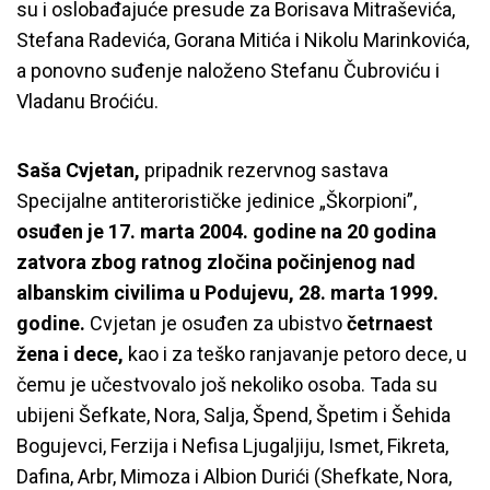
su i oslobađajuće presude za Borisava Mitraševića,
Stefana Radevića, Gorana Mitića i Nikolu Marinkovića,
a ponovno suđenje naloženo Stefanu Čubroviću i
Vladanu Broćiću.
Saša Cvjetan,
pripadnik rezervnog sastava
Specijalne antiterorističke jedinice „Škorpioni”,
osuđen je 17. marta 2004. godine na 20 godina
zatvora zbog ratnog zločina počinjenog nad
albanskim civilima u Podujevu, 28. marta 1999.
godine.
Cvjetan je osuđen za ubistvo
četrnaest
žena i dece,
kao i za teško ranjavanje petoro dece, u
čemu je učestvovalo još nekoliko osoba. Tada su
ubijeni Šefkate, Nora, Salja, Špend, Špetim i Šehida
Bogujevci, Ferzija i Nefisa Ljugaljiju, Ismet, Fikreta,
Dafina, Arbr, Mimoza i Albion Durići (Shefkate, Nora,