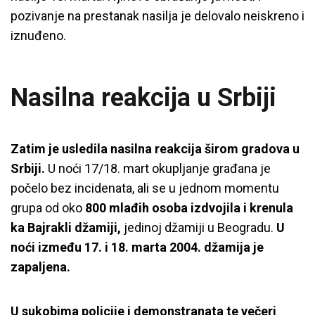
pozivanje na prestanak nasilja je delovalo neiskreno i
iznuđeno.
Nasilna reakcija u Srbiji
Zatim je usledila nasilna reakcija širom gradova u
Srbiji.
U noći 17/18. mart okupljanje građana je
počelo bez incidenata, ali se u jednom momentu
grupa od oko
800 mlađih osoba izdvojila i krenula
ka Bajrakli džamiji,
jedinoj džamiji u Beogradu.
U
noći između 17. i 18. marta 2004. džamija je
zapaljena.
U sukobima policije i demonstranata te večeri