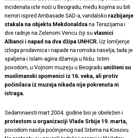
incidenata iste noći u Beogradu, među kojima su bili
nemiri ispred Ambasade SAD-a, vandalsko
razbijanje
stakala na objektu Mekdonaldsa
na Terazijama i
dve radnje na Zelenom Vencu čiji su
vlasnici
Albanci i napad na dva džipa UNHCR.
Uz lomljenje
izloga prodavnica i napade na romska naselja, tada je
spaljena i Islam-agina džamija u Nišu. Istim
povodom, u Vojnom muzeju u Beogradu
uništeni su
muslimanski spomenici iz 16. veka, ali protiv
počinilaca iz muzeja nikada nije pokrenuta ni
istraga.
Sedamnaesti mart 2004. godine bio je obeležen i
protestom u organizaciji Vlade Srbije 19. marta,
povodom nasilja počinjenog nad Srbima na Kosovu.