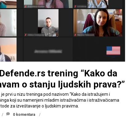
 Defende.rs trening “Kako da
avam o stanju ljudskih prava?”
a je prvi u nizu treninga pod nazivom “Kako da istražujem i
ninga koji su namenjeni mladim istraživačima i istraživačicama
metode za izveštavanje o ljudskim pravima.
0 komentara