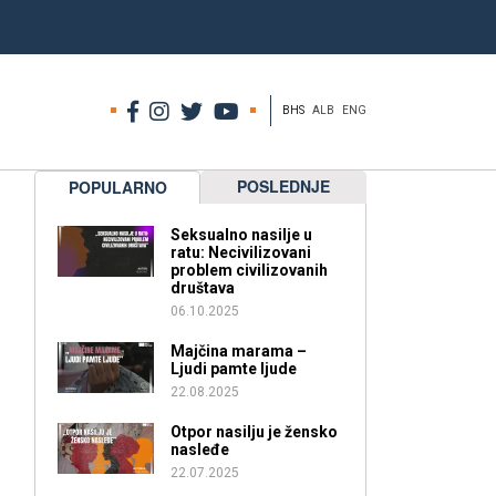
BHS
ALB
ENG
POSLEDNJE
POPULARNO
Seksualno nasilje u
ratu: Necivilizovani
problem civilizovanih
društava
06.10.2025
Majčina marama –
Ljudi pamte ljude
22.08.2025
Otpor nasilju je žensko
nasleđe
22.07.2025