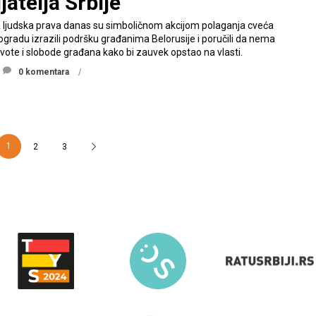
jatelja Srbije”
ih za ljudska prava danas su simboličnom akcijom polaganja cveća
gradu izrazili podršku građanima Belorusije i poručili da nema
ivote i slobode građana kako bi zauvek opstao na vlasti.
0 komentara
1
2
3