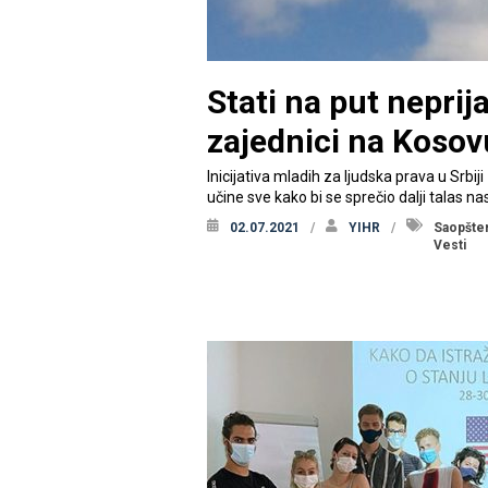
Stati na put neprij
zajednici na Kosov
Inicijativa mladih za ljudska prava u Srb
učine sve kako bi se sprečio dalji talas n
02.07.2021
YIHR
Saopšte
Vesti