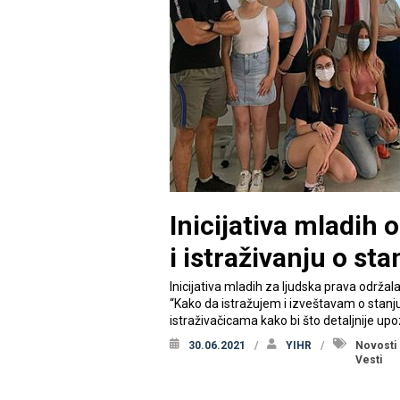
Inicijativa mladih 
i istraživanju o sta
Inicijativa mladih za ljudska prava održal
“Kako da istražujem i izveštavam o stanju
istraživačicama kako bi što detaljnije up
30.06.2021
YIHR
Novosti
Vesti