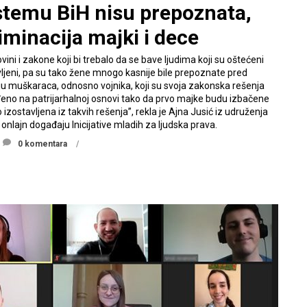
istemu BiH nisu prepoznata,
minacija majki i dece
ni i zakone koji bi trebalo da se bave ljudima koji su oštećeni
avljeni, pa su tako žene mnogo kasnije bile prepoznate pred
u muškaraca, odnosno vojnika, koji su svoja zakonska rešenja
ađeno na patrijarhalnoj osnovi tako da prvo majke budu izbačene
zostavljena iz takvih rešenja”, rekla je Ajna Jusić iz udruženja
onlajn događaju Inicijative mladih za ljudska prava.
0 komentara