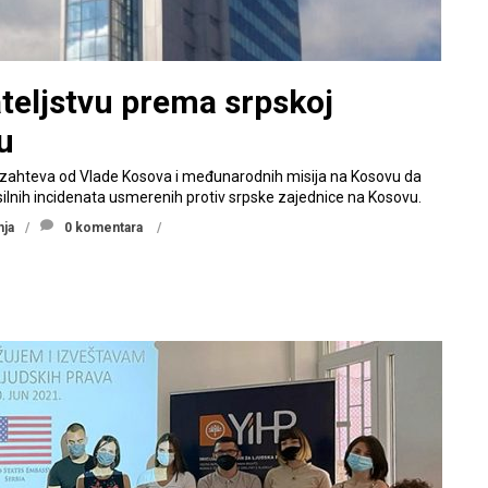
ateljstvu prema srpskoj
u
iji zahteva od Vlade Kosova i međunarodnih misija na Kosovu da
asilnih incidenata usmerenih protiv srpske zajednice na Kosovu.
nja
0 komentara