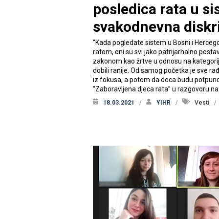
posledica rata u s
svakodnevna diskri
“Kada pogledate sistem u Bosni i Hercegovi
ratom, oni su svi jako patrijarhalno post
zakonom kao žrtve u odnosu na kategorij
dobili ranije. Od samog početka je sve r
iz fokusa, a potom da deca budu potpuno i
“Zaboravljena djeca rata” u razgovoru na 
18.03.2021
YIHR
Vesti