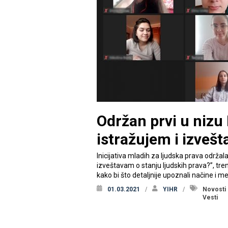
Održan prvi u nizu
istražujem i izvešt
Inicijativa mladih za ljudska prava održal
izveštavam o stanju ljudskih prava?”, tre
kako bi što detaljnije upoznali načine i 
01.03.2021
YIHR
Novosti
Vesti