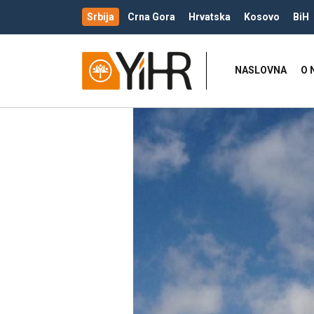
Srbija
Crna Gora
Hrvatska
Kosovo
BiH
NASLOVNA
O 