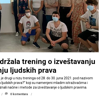
održala trening o izveštavanju
nju ljudskih prava
a je drugi u nizu treninga od 28. do 30. juna 2021. pod nazivom
 ljudskih prava?” koji su namenjeni mladim istraživačima i
oznali načine i metode za izveštavanje o ljudskim pravima.
0 komentara