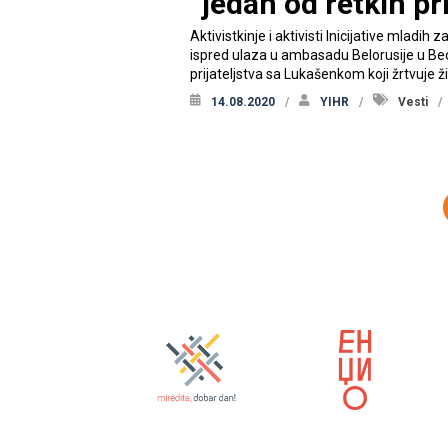
“jedan od retkih pri
Aktivistkinje i aktivisti Inicijative mlad
ispred ulaza u ambasadu Belorusije u Beo
prijateljstva sa Lukašenkom koji žrtvuje ž
14.08.2020
YIHR
Vesti