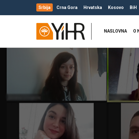
Srbija
Crna Gora
Hrvatska
Kosovo
BiH
NASLOVNA
O 