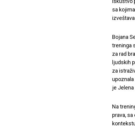
iskustvo 
sa kojima
izveštava
Bojana Se
treninga 
za rad br
ljudskih 
za istraži
upoznala
je Jelena
Održan prvi u
Na trenin
prava, sa
istražujem 
kontekstu 