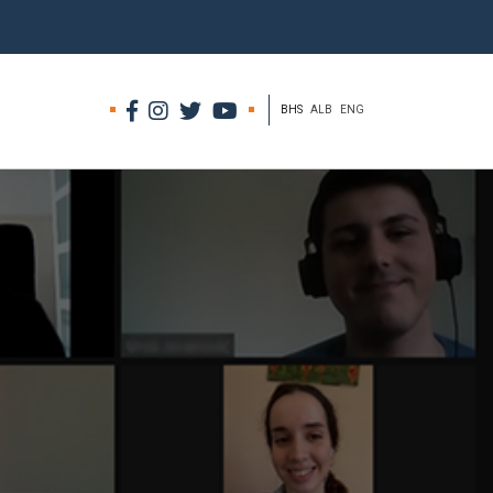
BHS
ALB
ENG