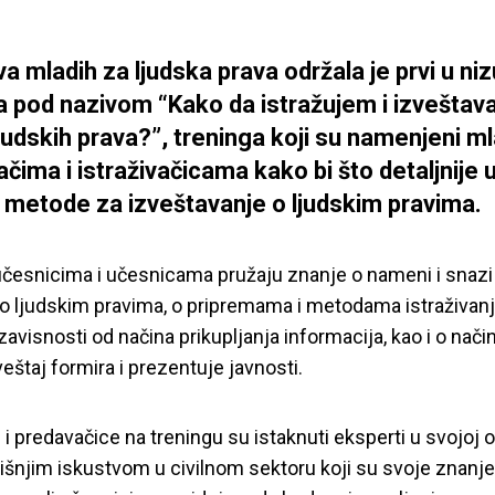
iva mladih za ljudska prava održala je prvi u niz
a pod nazivom “Kako da istražujem i izveštav
ljudskih prava?”, treninga koji su namenjeni m
ačima i istraživačicama kako bi što detaljnije 
i metode za izveštavanje o ljudskim pravima.
učesnicima i učesnicama pružaju znanje o nameni i snazi
 o ljudskim pravima, o pripremama i metodama istraživanj
 zavisnosti od načina prikupljanja informacija, kao i o nač
veštaj formira i prezentuje javnosti.
 i predavačice na treningu su istaknuti eksperti u svojoj o
šnjim iskustvom u civilnom sektoru koji su svoje znanje 