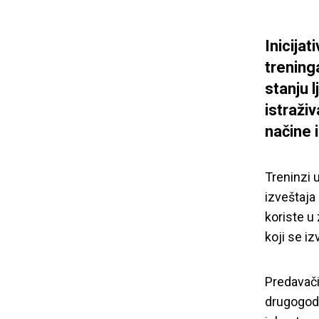
Inicijat
trening
stanju 
istraživ
načine 
Treninzi 
izveštaja
koriste u
koji se iz
Predavači
drugogodi