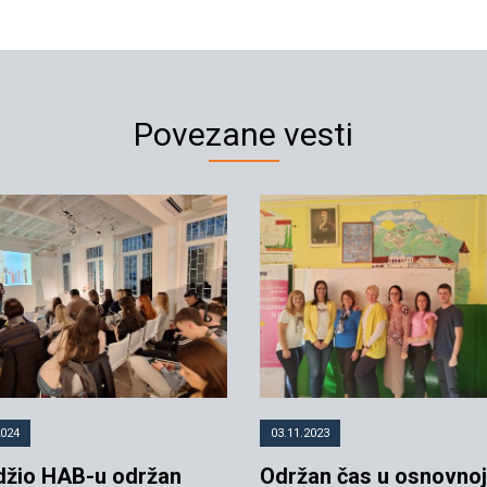
Povezane vesti
2024
03.11.2023
džio HAB-u održan
Održan čas u osnovnoj