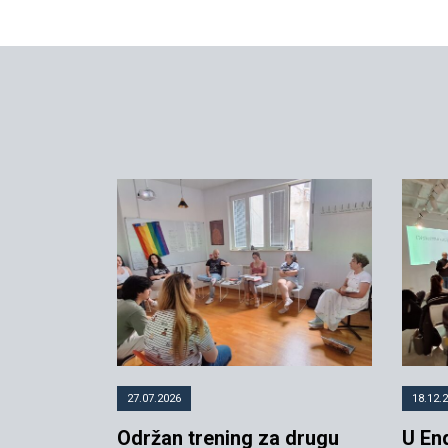
27.07.2026
18.12.
Održan trening za drugu
U En