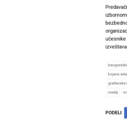
Predavači 
izbornom 
bezbednos
organizac
učesnike
izveštav
beogradski
bojana sel
građanske i
mediji
nv
PODELI: