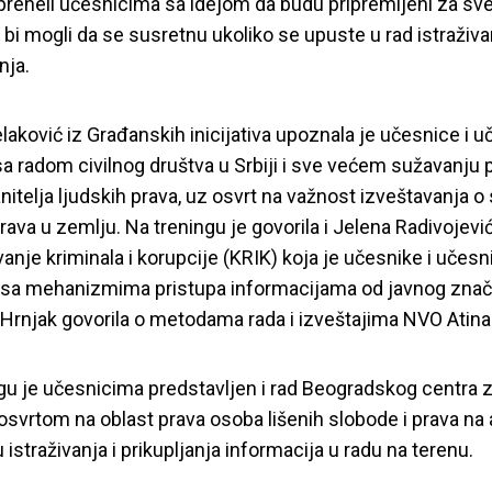
preneli učesnicima sa idejom da budu pripremljeni za sve
 bi mogli da se susretnu ukoliko se upuste u rad istraživan
nja.
laković iz Građanskih inicijativa upoznala je učesnice i 
sa radom civilnog društva u Srbiji i sve većem sužavanju 
anitelja ljudskih prava, uz osvrt na važnost izveštavanja o
prava u zemlju. Na treningu je govorila i Jelena Radivojevi
vanje kriminala i korupcije (KRIK) koja je učesnike i učesn
 sa mehanizmima pristupa informacijama od javnog znača
 Hrnjak govorila o metodama rada i izveštajima NVO Atina
 nizu Defende.rs tr
gu je učesnicima predstavljen i rad Beogradskog centra z
 osvrtom na oblast prava osoba lišenih slobode i prava na a
i izveštavam o sta
istraživanja i prikupljanja informacija u radu na terenu.