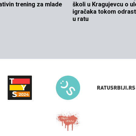
jativin trening za mlade
školi u Kragujevcu o ul
igračaka tokom odrast
u ratu