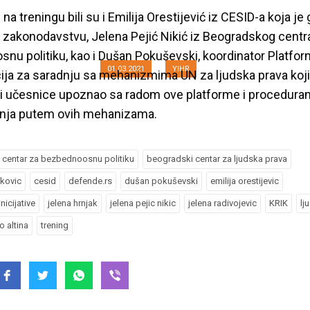
prava?”
na treningu bili su i Emilija Orestijević iz CESID-a koja je 
zakonodavstvu, Jelena Pejić Nikić iz Beogradskog centr
nu politiku, kao i Dušan Pokuševski, koordinator Platfo
01.03.2021
YIHR
ija za saradnju sa mehanizmima UN za ljudska prava koji
 i učesnice upoznao sa radom ove platforme i procedur
anja putem ovih mehanizama.
 centar za bezbednoosnu politiku
beogradski centar za ljudska prava
akovic
cesid
defende.rs
dušan pokuševski
emilija orestijevic
nicijative
jelena hrnjak
jelena pejic nikic
jelena radivojevic
KRIK
lj
o altina
trening