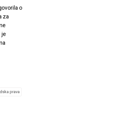
govorila o
a za
rme
 je
ama
udska prava