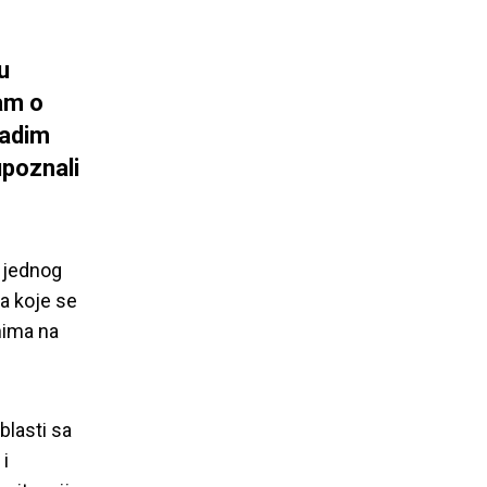
u
am o
ladim
upoznali
 jednog
a koje se
inima na
blasti sa
i