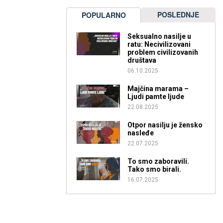
POSLEDNJE
POPULARNO
Seksualno nasilje u
ratu: Necivilizovani
problem civilizovanih
društava
06.10.2025
Majčina marama –
Ljudi pamte ljude
22.08.2025
Otpor nasilju je žensko
nasleđe
22.07.2025
To smo zaboravili.
Tako smo birali.
16.07.2025