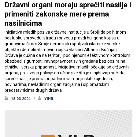
Državni organi moraju sprečiti nasilje i
primeniti zakonske mere prema
nasilnicima
Inicijativa mladih poziva državne institucije u Srbiji da po hitnom
postupku sprovedu istragu i privedu pravdi huligane koji su u
gradovima širom Srbije demolirali i spaljivali islamske verske
objekte i demolirali imovinu čiji su vlasnici Albanci i Bošnjaci.
Država je dužna da na teritoriji pod njenom efektivnom kontrolom
obezbedi sigurnost i ravnopravnost svih građana bez obzira na
etničku i versku pripadnost. Inicijativa mladih očekuje od državnih
organa, pre svega policije da učine sve što je u njihovoj moći da
spreče nasilje prema pripadnicima manjinskih zajednica,
novinarima, nevladinim organizacijama i diplomatskim
predstavnicima drugih država.
18.03.2004
YIHR