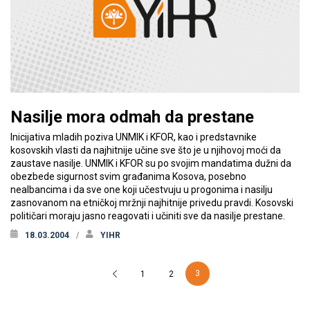
Nasilje mora odmah da prestane
Inicijativa mladih poziva UNMIK i KFOR, kao i predstavnike
kosovskih vlasti da najhitnije učine sve što je u njihovoj moći da
zaustave nasilje. UNMIK i KFOR su po svojim mandatima dužni da
obezbede sigurnost svim građanima Kosova, posebno
nealbancima i da sve one koji učestvuju u progonima i nasilju
zasnovanom na etničkoj mržnji najhitnije privedu pravdi. Kosovski
političari moraju jasno reagovati i učiniti sve da nasilje prestane.
18.03.2004
YIHR
3
1
2