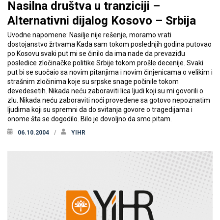
Nasilna društva u tranziciji –
Alternativni dijalog Kosovo – Srbija
Uvodne napomene: Nasilje nije rešenje, moramo vrati
dostojanstvo žrtvama Kada sam tokom poslednjih godina putovao
po Kosovu svaki put mi se činilo da ima nade da prevaziđu
posledice zločinačke politike Srbije tokom prošle decenije. Svaki
put bi se suočaio sa novim pitanjima i novim činjenicama o velikim i
strašnim zločinima koje su srpske snage počinile tokom
devedesetih. Nikada neću zaboraviti lica ljudi koji su mi govorili o
zlu. Nikada neću zaboraviti noći provedene sa gotovo nepoznatim
ljudima koji su spremni da do svitanja govore o tragedijama i
onome šta se dogodilo. Bilo je dovoljno da smo pitam.
06.10.2004
YIHR