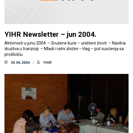
YIHR Newsletter – jun 2004.
Aktivnosti u junu 2004: – Srušene kuće – uništeni životi – Nasilna
društva u tranziciji – Mladi i ratni zločini – Hag – put suočenja sa
prošlošću
30.06.2004
YIHR