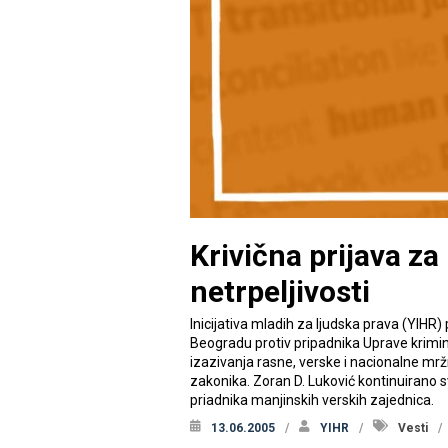
Krivična prijava za
netrpeljivosti
Inicijativa mladih za ljudska prava (YIHR
Beogradu protiv pripadnika Uprave krimin
izazivanja rasne, verske i nacionalne mržn
zakonika. Zoran D. Luković kontinuirano s
priadnika manjinskih verskih zajednica.
13.06.2005
YIHR
Vesti