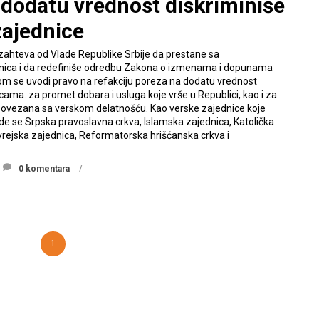
dodatu vrednost diskriminiše
zajednice
) zahteva od Vlade Republike Srbije da prestane sa
dnica i da redefiniše odredbu Zakona o izmenama i dopunama
m se uvodi pravo na refakciju poreza na dodatu vrednost
ama. za promet dobara i usluga koje vrše u Republici, kao i za
povezana sa verskom delatnošću. Kao verske zajednice koje
e se Srpska pravoslavna crkva, Islamska zajednica, Katolička
evrejska zajednica, Reformatorska hrišćanska crkva i
0 komentara
1