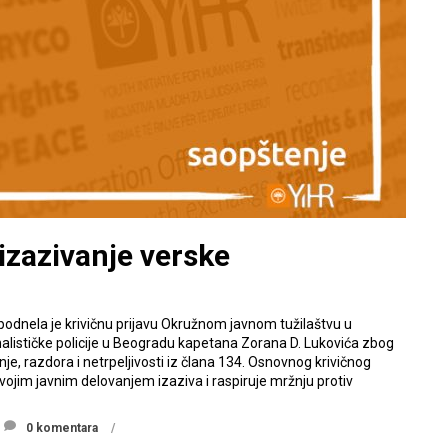
 izazivanje verske
) podnela je krivičnu prijavu Okružnom javnom tužilaštvu u
alističke policije u Beogradu kapetana Zorana D. Lukovića zbog
je, razdora i netrpeljivosti iz člana 134. Osnovnog krivičnog
vojim javnim delovanjem izaziva i raspiruje mržnju protiv
0 komentara