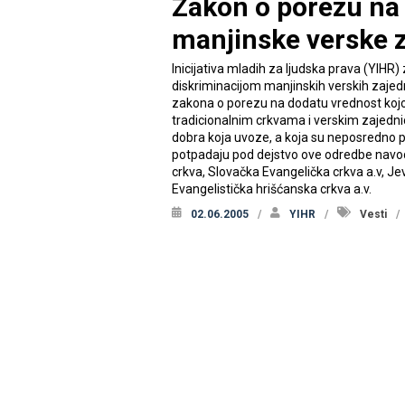
Zakon o porezu na 
manjinske verske 
Inicijativa mladih za ljudska prava (YIHR
diskriminacijom manjinskih verskih zaje
zakona o porezu na dodatu vrednost kojo
tradicionalnim crkvama i verskim zajednic
dobra koja uvoze, a koja su neposredno 
potpadaju pod dejstvo ove odredbe navod
crkva, Slovačka Evangelička crkva a.v, J
Evangelistička hrišćanska crkva a.v.
02.06.2005
YIHR
Vesti