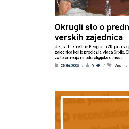
Okrugli sto o pred
verskih zajednica
U zgradi skupštine Beograda 20. juna ras
zajednica koji je predložila Vlada Srbije. 
za toleranciju i međureligijske odnose.
20.06.2005
YIHR
Vesti