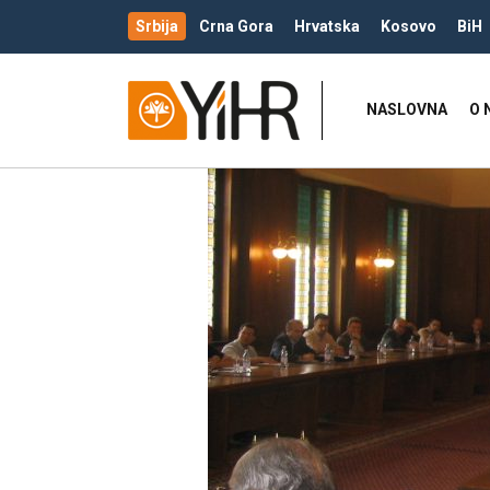
Srbija
Crna Gora
Hrvatska
Kosovo
BiH
NASLOVNA
O 