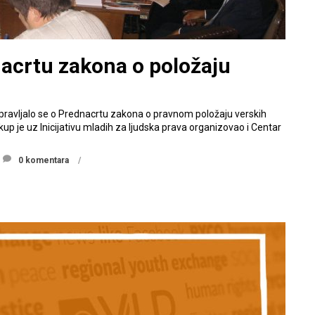
nacrtu zakona o položaju
pravljalo se o Prednacrtu zakona o pravnom položaju verskih
Skup je uz Inicijativu mladih za ljudska prava organizovao i Centar
0 komentara