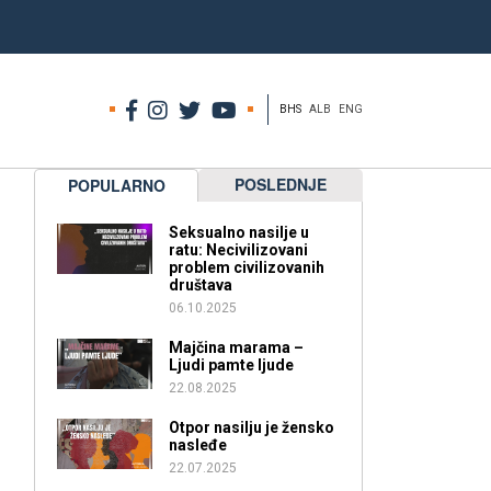
BHS
ALB
ENG
POSLEDNJE
POPULARNO
Seksualno nasilje u
ratu: Necivilizovani
problem civilizovanih
društava
06.10.2025
Majčina marama –
Ljudi pamte ljude
22.08.2025
Otpor nasilju je žensko
nasleđe
22.07.2025