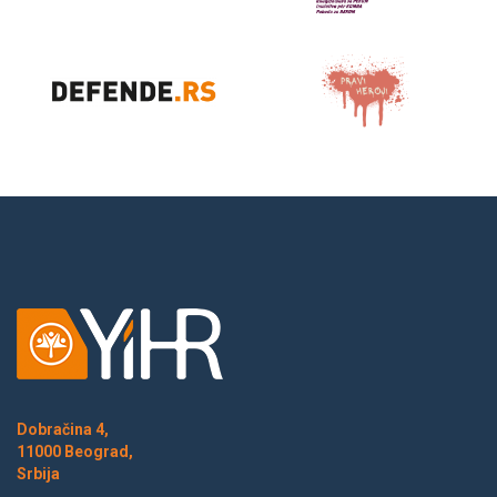
Dobračina 4,
11000 Beograd,
Srbija