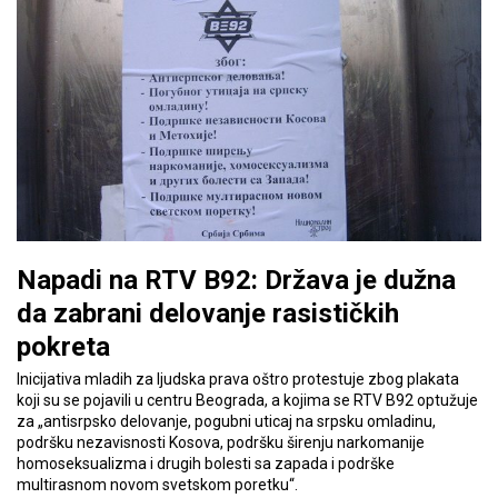
Napadi na RTV B92: Država je dužna
da zabrani delovanje rasističkih
pokreta
Inicijativa mladih za ljudska prava oštro protestuje zbog plakata
koji su se pojavili u centru Beograda, a kojima se RTV B92 optužuje
za „antisrpsko delovanje, pogubni uticaj na srpsku omladinu,
podršku nezavisnosti Kosova, podršku širenju narkomanije
homoseksualizma i drugih bolesti sa zapada i podrške
multirasnom novom svetskom poretku“.