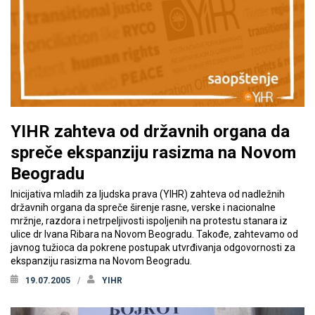
YIHR zahteva od državnih organa da
spreče ekspanziju rasizma na Novom
Beogradu
Inicijativa mladih za ljudska prava (YIHR) zahteva od nadležnih
državnih organa da spreče širenje rasne, verske i nacionalne
mržnje, razdora i netrpeljivosti ispoljenih na protestu stanara iz
ulice dr Ivana Ribara na Novom Beogradu. Takođe, zahtevamo od
javnog tužioca da pokrene postupak utvrđivanja odgovornosti za
ekspanziju rasizma na Novom Beogradu.
19.07.2005
YIHR