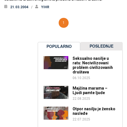
21.03.2004
YIHR
1
POSLEDNJE
POPULARNO
Seksualno nasilje u
ratu: Necivilizovani
problem civilizovanih
društava
06.10.2025
Majčina marama –
Ljudi pamte ljude
22.08.2025
Otpor nasilju je žensko
nasleđe
22.07.2025