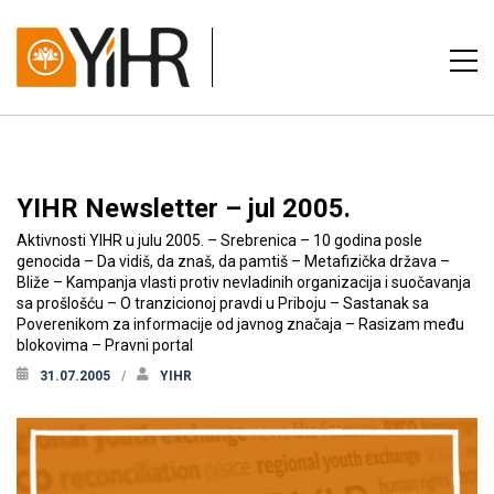
YIHR Newsletter – jul 2005.
Aktivnosti YIHR u julu 2005. – Srebrenica – 10 godina posle
genocida – Da vidiš, da znaš, da pamtiš – Metafizička država –
Bliže – Kampanja vlasti protiv nevladinih organizacija i suočavanja
sa prošlošću – O tranzicionoj pravdi u Priboju – Sastanak sa
Poverenikom za informacije od javnog značaja – Rasizam među
blokovima – Pravni portal
31.07.2005
YIHR