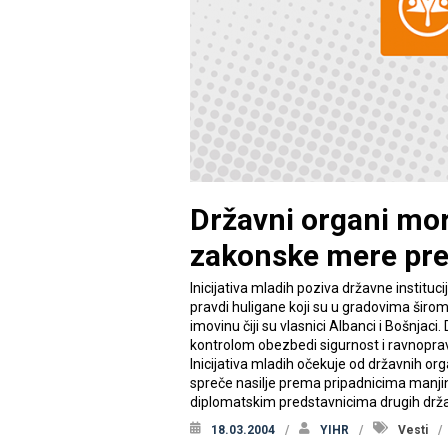
Državni organi mora
zakonske mere pre
Inicijativa mladih poziva državne instituc
pravdi huligane koji su u gradovima širom S
imovinu čiji su vlasnici Albanci i Bošnjac
kontrolom obezbedi sigurnost i ravnoprav
Inicijativa mladih očekuje od državnih org
spreče nasilje prema pripadnicima manjin
diplomatskim predstavnicima drugih drž
18.03.2004
YIHR
Vesti