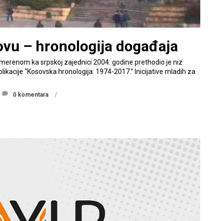
ovu – hronologija događaja
merenom ka srpskoj zajednici 2004. godine prethodio je niz
blikacije “Kosovska hronologija: 1974-2017.” Inicijative mladih za
0 komentara