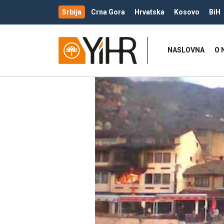
Srbija
Crna Gora
Hrvatska
Kosovo
BiH
NASLOVNA
O 