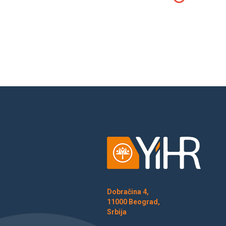
Dobračina 4,
11000 Beograd,
Srbija