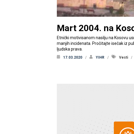
Mart 2004. na Kos
Etnički motivisanom nasilju na Kosovu us
manjih incidenata. Pročitajte isečak iz pu
ljudska prava.
17.03.2020
YIHR
Vesti