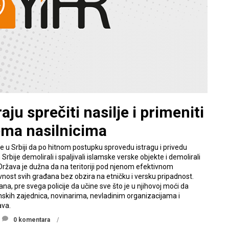
ju sprečiti nasilje i primeniti
ma nasilnicima
ije u Srbiji da po hitnom postupku sprovedu istragu i privedu
rbije demolirali i spaljivali islamske verske objekte i demolirali
i. Država je dužna da na teritoriji pod njenom efektivnom
nost svih građana bez obzira na etničku i versku pripadnost.
ana, pre svega policije da učine sve što je u njihovoj moći da
skih zajednica, novinarima, nevladinim organizacijama i
ava.
0 komentara