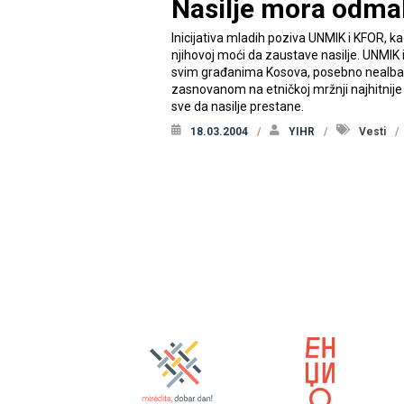
Nasilje mora odma
Inicijativa mladih poziva UNMIK i KFOR, kao
njihovoj moći da zaustave nasilje. UNMI
svim građanima Kosova, posebno nealbanc
zasnovanom na etničkoj mržnji najhitnije p
sve da nasilje prestane.
18.03.2004
YIHR
Vesti