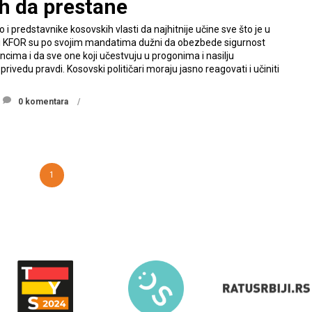
h da prestane
 i predstavnike kosovskih vlasti da najhitnije učine sve što je u
K i KFOR su po svojim mandatima dužni da obezbede sigurnost
ima i da sve one koji učestvuju u progonima i nasilju
rivedu pravdi. Kosovski političari moraju jasno reagovati i učiniti
0 komentara
1