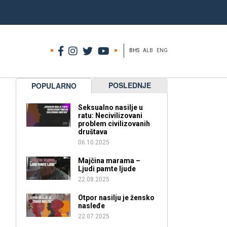
BHS
ALB
ENG
POSLEDNJE
POPULARNO
Seksualno nasilje u
ratu: Necivilizovani
problem civilizovanih
društava
06.10.2025
Majčina marama –
Ljudi pamte ljude
22.08.2025
Otpor nasilju je žensko
nasleđe
22.07.2025