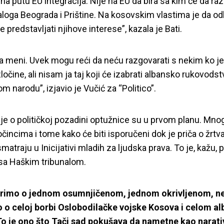
na putu EU integracija. Nije na EU da bira sa kim će da ra
jaloga Beograda i Prištine. Na kosovskim vlastima je da od
e predstavljati njihove interese”, kazala je Bati.
na meni. Uvek mogu reći da neću razgovarati s nekim ko j
ločine, ali nisam ja taj koji će izabrati albansko rukovodstv
m narodu”, izjavio je Vučić za “Politico”.
je o političkoj pozadini optužnice su u prvom planu. Mno
ločincima i tome kako će biti isporučeni dok je priča o žrt
smatraju u Inicijativi mladih za ljudska prava. To je, kažu, 
sa Haškim tribunalom.
rimo o jednom osumnjičenom, jednom okrivljenom, n
 o celoj borbi Oslobodilačke vojske Kosova i celom 
o je ono što Tači sad pokušava da nametne kao narativ