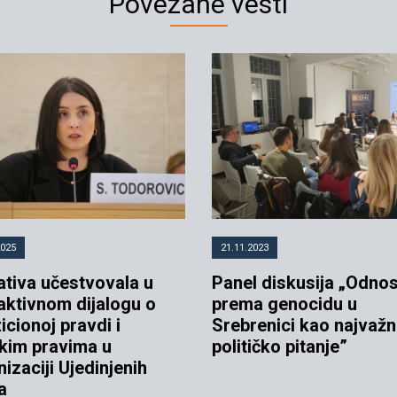
Povezane vesti
2025
21.11.2023
jativa učestvovala u
Panel diskusija „Odno
raktivnom dijalogu o
prema genocidu u
icionoj pravdi i
Srebrenici kao najvažn
skim pravima u
političko pitanje”
izaciji Ujedinjenih
a