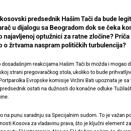
 kosovski predsednik Hašim Tači da bude legi
rač u dijalogu sa Beogradom dok se čeka ko
 najavljenoj optužnici za ratne zločine? Priča 
o o žrtvama naspram političkih turbulencija?
o dosadašnjim reakcijama Hašim Tači bi možda i mogao d
koj strani pregovaračkog stola, ukoliko to bude prihvatlji
Portparolka Evropske komisije Viržini Bati upoznata je sa 
predsednik ostati na dužnosti do konačne odluke Tužilaš
ine.
 na punu saradnju sa Specijalnim sudom. To je važan po
nosti Kosova za vladavinu prava, što je ključni element z