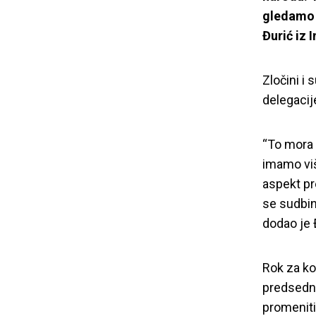
gledamo 
Đurić iz 
Đurić za N
Zločini i
delegacij
“To mora 
imamo viš
aspekt pr
se sudbin
dodao je 
Rok za ko
predsedni
promeniti