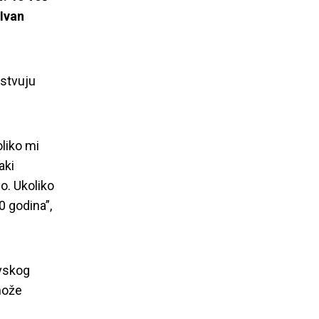
Ivan
prioritet u
estvuju
liko mi
aki
o. Ukoliko
0 godina”,
ovskog
može