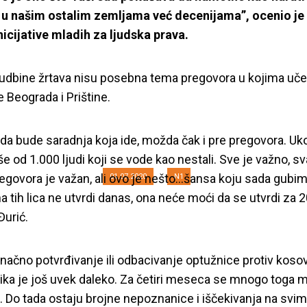
u našim ostalim zemljama već decenijama”, ocenio je 
Inicijative mladih za ljudska prava.
1: Pitanje nestalih 
 sudbine žrtava nisu posebna tema pregovora u kojima uč
e Beograda i Prištine.
dijalogu
da bude saradnja koja ide, možda čak i pre pregovora. Uko
e od 1.000 ljudi koji se vode kao nestali. Sve je važno, sv
egovora je važan, ali ovo je nešto…šansa koju sada gubim
01.07.2020
N1
a tih lica ne utvrdi danas, ona neće moći da se utvrdi za 2
Đurić.
načno potvrđivanje ili odbacivanje optužnice protiv kos
ka je još uvek daleko. Za četiri meseca se mnogo toga 
. Do tada ostaju brojne nepoznanice i iščekivanja na svim