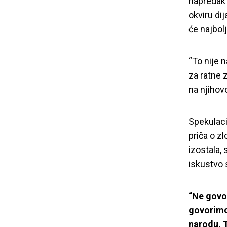
napredak 
okviru di
će najbolj
“To nije 
za ratne z
na njihovo
Spekulaci
priča o z
izostala, 
iskustvo 
“Ne govo
govorimo
narodu. T