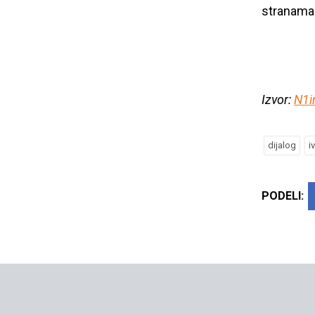
stranama
Izvor:
N1i
dijalog
i
PODELI: