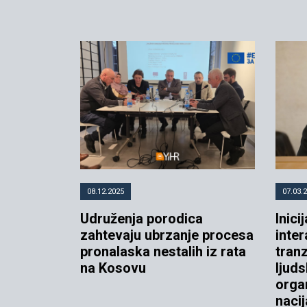
08.12.2025
07.03.
Udruženja porodica
Inici
zahtevaju ubrzanje procesa
inte
pronalaska nestalih iz rata
tranz
na Kosovu
ljud
organ
nacij