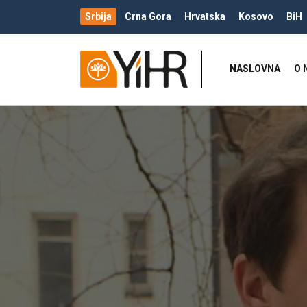
Srbija
Crna Gora
Hrvatska
Kosovo
BiH
NASLOVNA
O 