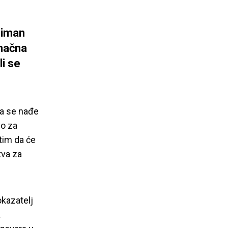
timan
načna
li se
a se nađe
vo za
tim da će
tva za
kazatelj
a