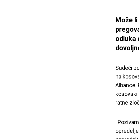
Može li
pregova
odluka o
dovoljn
Sudeći p
na kosovs
Albance. 
kosovski 
ratne zloč
“Pozivamo
opredelje