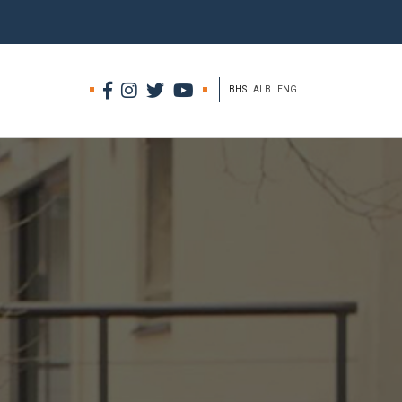
BHS
ALB
ENG