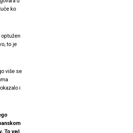
zgovara u
luče ko
e optužen
o, to je
go više se
vama
pokazalo i
ego
albanskom
. To već