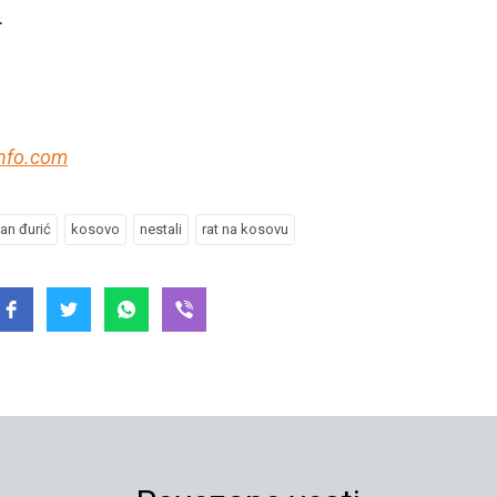
.
nfo.com
van đurić
kosovo
nestali
rat na kosovu