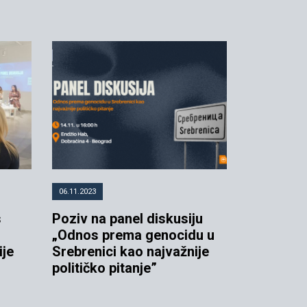
06.11.2023
s
Poziv na panel diskusiju
„Odnos prema genocidu u
ije
Srebrenici kao najvažnije
političko pitanje”