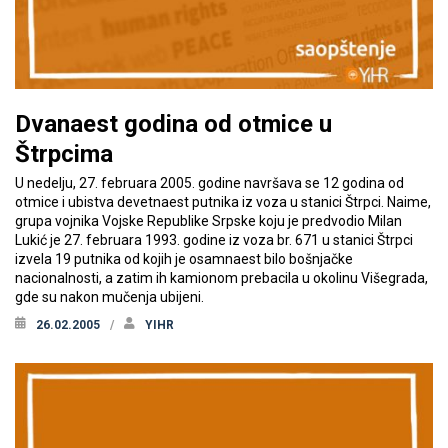
Dvanaest godina od otmice u
Štrpcima
U nedelju, 27. februara 2005. godine navršava se 12 godina od
otmice i ubistva devetnaest putnika iz voza u stanici Štrpci. Naime,
grupa vojnika Vojske Republike Srpske koju je predvodio Milan
Lukić je 27. februara 1993. godine iz voza br. 671 u stanici Štrpci
izvela 19 putnika od kojih je osamnaest bilo bošnjačke
nacionalnosti, a zatim ih kamionom prebacila u okolinu Višegrada,
gde su nakon mučenja ubijeni.
26.02.2005
YIHR