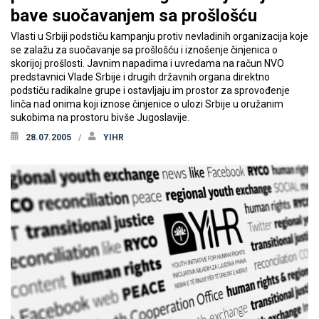
bave suočavanjem sa prošlošću
Vlasti u Srbiji podstiču kampanju protiv nevladinih organizacija koje
se zalažu za suočavanje sa prošlošću i iznošenje činjenica o
skorijoj prošlosti. Javnim napadima i uvredama na račun NVO
predstavnici Vlade Srbije i drugih državnih organa direktno
podstiču radikalne grupe i ostavljaju im prostor za sprovođenje
linča nad onima koji iznose činjenice o ulozi Srbije u oružanim
sukobima na prostoru bivše Jugoslavije.
28.07.2005
YIHR