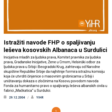
Istražiti navode FHP o spaljivanju
leševa kosovskih Albanaca u Surdulici
Inicijativa mladih za ljudska prava, Komitet pravnika za ljudska
prava, Građanske Inicijative, Žene u Crnom, Helsinški odbor za
ljudska prava u Srbiji i Beogradski Krug, zahtevaju od Narodne
skupštine Republike Srbije da najhitnije formira istražnu komisiju
koja će utvrditi činjenice o masovnim grobnicama u Srbiji i
uništavanju dokaza o zločinima na Kosovu povodom navoda
Fonda za humanitarno pravo o spaljivanju leševa albanskih civila u
fabrici „Mačkatica“ u Surdulici.
29.12.2004
YIHR
1