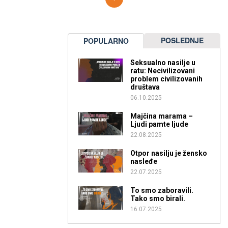
POSLEDNJE
POPULARNO
Seksualno nasilje u
ratu: Necivilizovani
problem civilizovanih
društava
06.10.2025
Majčina marama –
Ljudi pamte ljude
22.08.2025
Otpor nasilju je žensko
nasleđe
22.07.2025
To smo zaboravili.
Tako smo birali.
16.07.2025