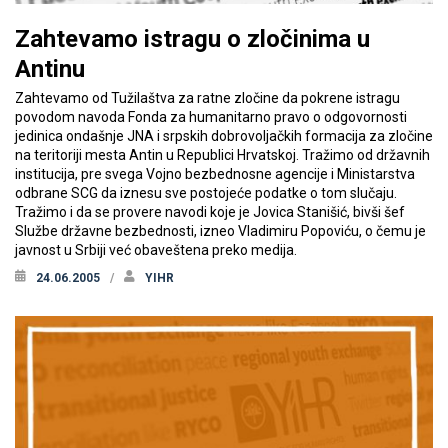
Zahtevamo istragu o zločinima u
Antinu
Zahtevamo od Tužilaštva za ratne zločine da pokrene istragu
povodom navoda Fonda za humanitarno pravo o odgovornosti
jedinica ondašnje JNA i srpskih dobrovoljačkih formacija za zločine
na teritoriji mesta Antin u Republici Hrvatskoj. Tražimo od državnih
institucija, pre svega Vojno bezbednosne agencije i Ministarstva
odbrane SCG da iznesu sve postojeće podatke o tom slučaju.
Tražimo i da se provere navodi koje je Jovica Stanišić, bivši šef
Službe državne bezbednosti, izneo Vladimiru Popoviću, o čemu je
javnost u Srbiji već obaveštena preko medija.
24.06.2005
YIHR