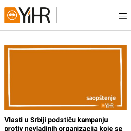
Vlasti u Srbiji podstiču kampanju
protiv nevladinih organizacija koje se