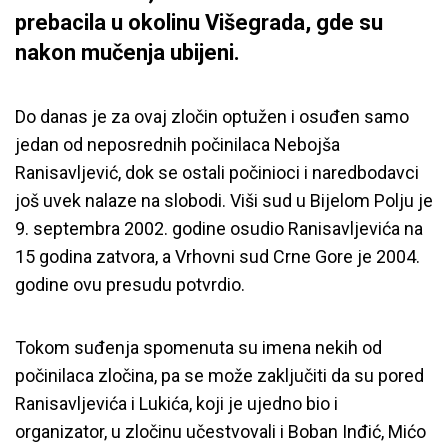
prebacila u okolinu Višegrada, gde su
nakon mučenja ubijeni.
Do danas je za ovaj zločin optužen i osuđen samo
jedan od neposrednih počinilaca Nebojša
Ranisavljević, dok se ostali počinioci i naredbodavci
još uvek nalaze na slobodi. Viši sud u Bijelom Polju je
9. septembra 2002. godine osudio Ranisavljevića na
15 godina zatvora, a Vrhovni sud Crne Gore je 2004.
godine ovu presudu potvrdio.
Tokom suđenja spomenuta su imena nekih od
počinilaca zločina, pa se može zaključiti da su pored
Ranisavljevića i Lukića, koji je ujedno bio i
organizator, u zločinu učestvovali i Boban Inđić, Mićo