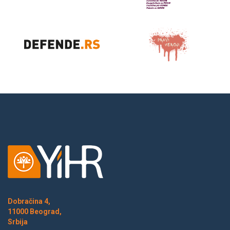
Dobračina 4,
11000 Beograd,
Srbija