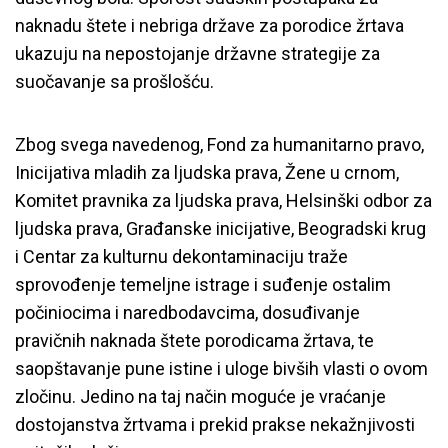
naknadu štete i nebriga države za porodice žrtava
ukazuju na nepostojanje državne strategije za
suočavanje sa prošlošću.
Zbog svega navedenog, Fond za humanitarno pravo,
Inicijativa mladih za ljudska prava, Žene u crnom,
Komitet pravnika za ljudska prava, Helsinški odbor za
ljudska prava, Građanske inicijative, Beogradski krug
i Centar za kulturnu dekontaminaciju traže
sprovođenje temeljne istrage i suđenje ostalim
počiniocima i naredbodavcima, dosuđivanje
pravičnih naknada štete porodicama žrtava, te
saopštavanje pune istine i uloge bivših vlasti o ovom
zločinu. Jedino na taj način moguće je vraćanje
dostojanstva žrtvama i prekid prakse nekažnjivosti