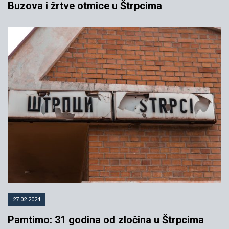
Buzova i žrtve otmice u Štrpcima
27.02.2024
Pamtimo: 31 godina od zločina u Štrpcima