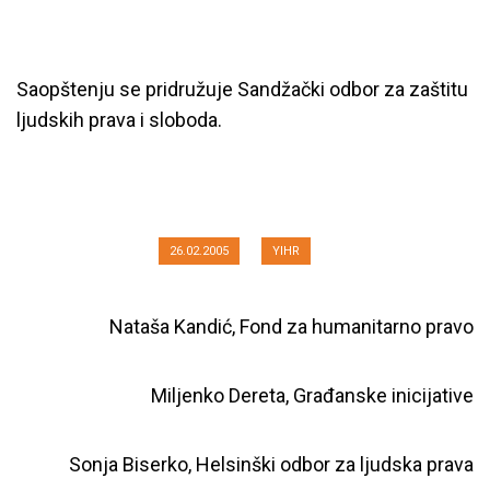
Saopštenju se pridružuje Sandžački odbor za zaštitu
ljudskih prava i sloboda.
Dvanaest godina od otmice u
Štrpcima
26.02.2005
YIHR
Nataša Kandić, Fond za humanitarno pravo
Miljenko Dereta, Građanske inicijative
Sonja Biserko, Helsinški odbor za ljudska prava