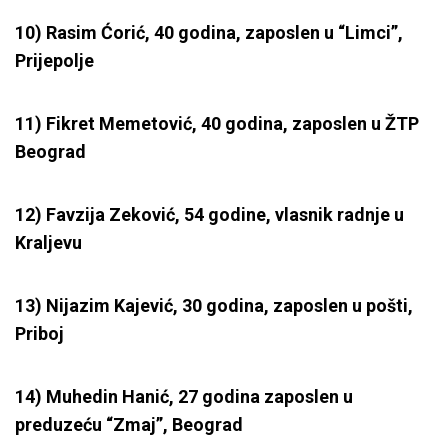
10) Rasim Ćorić, 40 godina, zaposlen u “Limci”,
Prijepolje
11) Fikret Memetović, 40 godina, zaposlen u ŽTP
Beograd
12) Favzija Zeković, 54 godine, vlasnik radnje u
Kraljevu
13) Nijazim Kajević, 30 godina, zaposlen u pošti,
Priboj
14) Muhedin Hanić, 27 godina zaposlen u
preduzeću “Zmaj”, Beograd