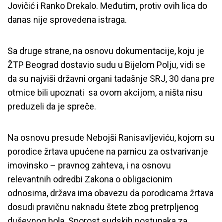
Jovičić i Ranko Drekalo. Međutim, protiv ovih lica do
danas nije sprovedena istraga.
Sa druge strane, na osnovu dokumentacije, koju je
ŽTP Beograd dostavio sudu u Bijelom Polju, vidi se
da su najviši državni organi tadašnje SRJ, 30 dana pre
otmice bili upoznati sa ovom akcijom, a ništa nisu
preduzeli da je spreče.
Na osnovu presude Nebojši Ranisavljeviću, kojom su
porodice žrtava upućene na parnicu za ostvarivanje
imovinsko – pravnog zahteva, i na osnovu
relevantnih odredbi Zakona o obligacionim
odnosima, država ima obavezu da porodicama žrtava
dosudi pravičnu naknadu štete zbog pretrpljenog
duševnog bola. Sporost sudskih postupaka za