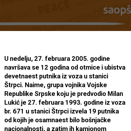
U nedelju, 27. februara 2005. godine
navršava se 12 godina od otmice i ubistva
devetnaest putnika iz voza u stanici
Štrpci. Naime, grupa vojnika Vojske
Republike Srpske koju je predvodio Milan
Lukić je 27. februara 1993. godine iz voza
br. 671 u stanici Štrpci izvela 19 putnika
od kojih je osamnaest bilo bošnjačke
nacionalnosti, a zatim ih kamionom