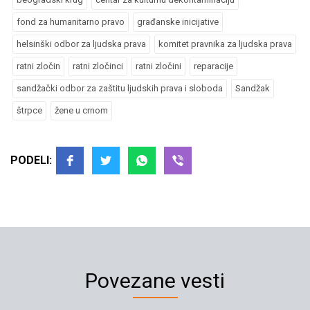
fond za humanitarno pravo
građanske inicijative
helsinški odbor za ljudska prava
komitet pravnika za ljudska prava
ratni zločin
ratni zločinci
ratni zločini
reparacije
sandžački odbor za zaštitu ljudskih prava i sloboda
Sandžak
štrpce
žene u crnom
PODELI:
Povezane vesti