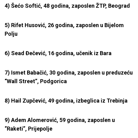
4) Šećo Softić, 48 godina, zaposlen ŽTP, Beograd
5) Rifet Husović, 26 godina, zaposlen u Bijelom
Polju
6) Sead Đečević, 16 godina, učenik iz Bara
7) Ismet Babačić, 30 godina, zaposlen u preduzeću
“Wall Street”, Podgorica
8) Hail Zupčević, 49 godina, izbeglica iz Trebinja
9) Adem Alomerović, 59 godina, zaposlen u
“Raketi”, Prijepolje