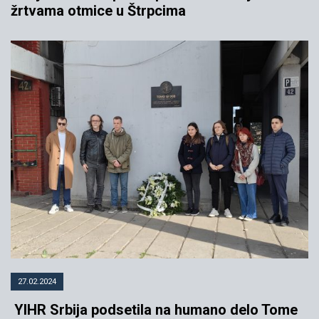
žrtvama otmice u Štrpcima
27.02.2024
YIHR Srbija podsetila na humano delo Tome