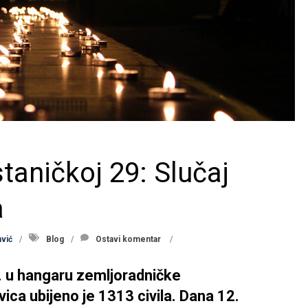
taničkoj 29: Slučaj
a
vić
Blog
Ostavi komentar
. u hangaru zemljoradničke
ica ubijeno je 1313 civila. Dana 12.