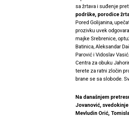
sa žrtava i suđenje pret
podrške, porodice žrta
Pored Golijanina, upeča
prozivku uvek odgovara 
majke Srebrenice, optuže
Batinica, Aleksandar Dač
Parović i Vidoslav Vasić
Centra za obuku Jahorin
terete za ratni zločin pr
brane se sa slobode. Svi 
Na današnjem pretresu 
Jovanović, svedokinje 
Mevludin Orić, Tomisla