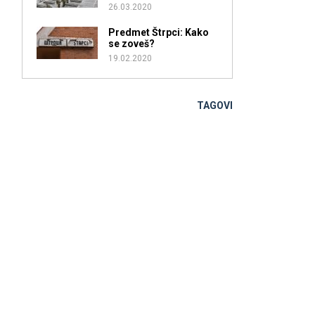
26.03.2020
Predmet Štrpci: Kako
se zoveš?
19.02.2020
TAGOVI