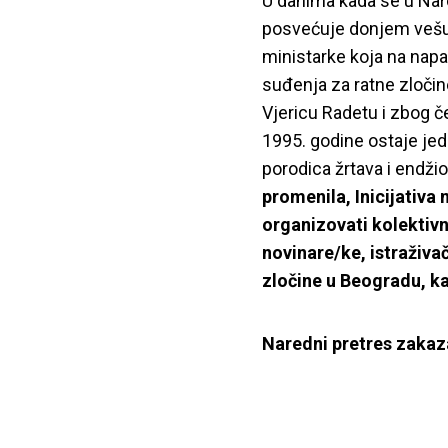
U danima kada se u Naro
posvećuje donjem vešu
ministarke koja na napa
suđenja za ratne zločin
Vjericu Radetu i zbog če
1995. godine ostaje jed
porodica žrtava i endžio
promenila, Inicijativa
organizovati kolektivn
novinare/ke, istraživač
zločine u Beogradu, k
Naredni pretres zakaza