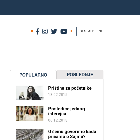
BHS
ALB
ENG
POSLEDNJE
POPULARNO
Priština za početnike
18.02.2015
Posledice jednog
intervjua
06.12.2018
O čemu govorimo kada
pričamo o Sajmu?