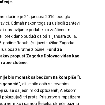
uđenje.
ne zločine je 21. januara 2016. podiglo
ravici. Odmah nakon toga su usledili zahtevi
a i dostavljanje podataka o zaštićenim
 i prekidano budući da od 1. januara 2016.
. godine Republički javni tužilac Zagorka
Tužioca za ratne zločine.
Fond za
takav propust Zagorke Dolovac video kao
 ratne zločine.
 nije bio momak sa bedžom na kom piše “U
io genocid”,
ali je bilo onih sa crvenim
oji su se sa jednim od optuženih, Aleksom
i pokazujući tri prsta. Prisustvo simpatizera
e, a neretko i samog Šešelja, skreće pažnju