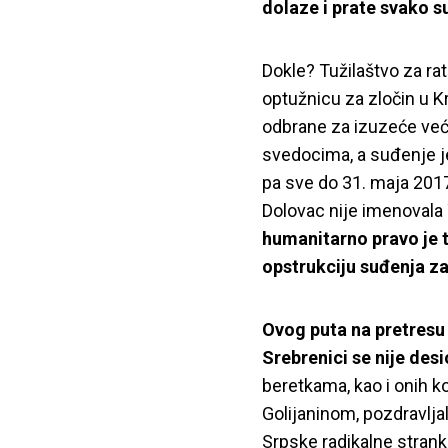
dolaze i prate svako s
Dokle? Tužilaštvo za rat
optužnicu za zločin u K
odbrane za izuzeće već
svedocima, a suđenje je
pa sve do 31. maja 2017
Dolovac nije imenovala 
humanitarno pravo je 
opstrukciju suđenja za
Ovog puta na pretresu
Srebrenici se nije des
beretkama, kao i onih k
Golijaninom, pozdravljal
Srpske radikalne strank