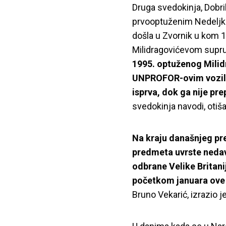
Druga svedokinja, Dobri
prvooptuženim Nedeljko
došla u Zvornik u kom 
Milidragovićevom sup
1995. optuženog Milid
UNPROFOR-ovim vozilom
isprva, dok ga nije pre
svedokinja navodi, otiša
Na kraju današnjeg pre
predmeta uvrste neda
odbrane Velike Britanij
početkom januara ove
Bruno Vekarić, izrazio j