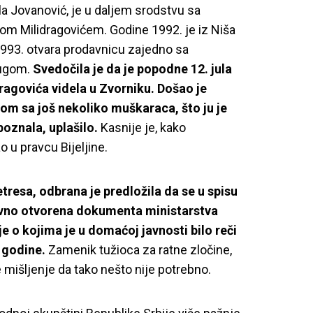
la Jovanović, je u daljem srodstvu sa
m Milidragovićem. Godine 1992. je iz Niša
1993. otvara prodavnicu zajedno sa
rugom.
Svedočila je da je popodne 12. jula
ragovića videla u Zvorniku. Došao je
 sa još nekoliko muškaraca, što ju je
poznala, uplašilo.
Kasnije je, kako
o u pravcu Bijeljine.
tresa, odbrana je predložila da se u spisu
vno otvorena dokumenta ministarstva
e o kojima je u domaćoj javnosti bilo reči
 godine.
Zamenik tužioca za ratne zločine,
e mišljenje da tako nešto nije potrebno.