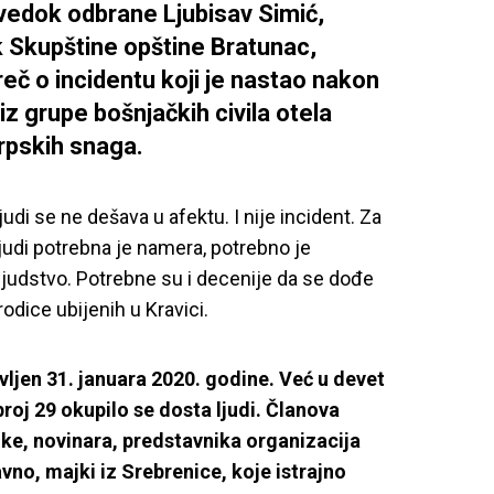
edok odbrane Ljubisav Simić,
 Skupštine opštine Bratunac,
reč o incidentu koji je nastao nakon
iz grupe bošnjačkih civila otela
rpskih snaga.
judi se ne dešava u afektu. I nije incident. Za
ljudi potrebna je namera, potrebno je
ljudstvo. Potrebne su i decenije da se dođe
odice ubijenih u Kravici.
avljen 31. januara 2020. godine. Već u devet
 broj 29 okupilo se dosta ljudi. Članova
ke, novinara, predstavnika organizacija
avno, majki iz Srebrenice, koje istrajno