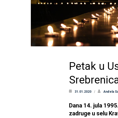
Petak u Us
Srebrenic
31.01.2020
Anđela Sa
Dana 14. jula 1995
zadruge u selu Krav