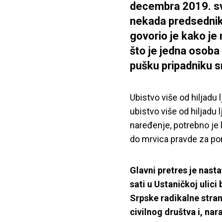
decembra 2019. sv
nekada predsednik
govorio je kako je 
što je jedna osoba 
pušku pripadniku s
Ubistvo više od hiljadu l
ubistvo više od hiljadu 
naređenje, potrebno je 
do mrvica pravde za por
Glavni pretres je nast
sati u Ustaničkoj ulici
Srpske radikalne stran
civilnog društva i, nar