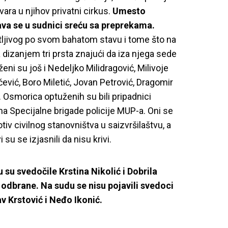
vara u njihov privatni cirkus.
Umesto
va se u sudnici sreću sa preprekama.
tljivog po svom bahatom stavu i tome što na
dizanjem tri prsta znajući da iza njega sede
ni su još i Nedeljko Milidragović, Milivoje
ević, Boro Miletić, Jovan Petrović, Dragomir
. Osmorica optuženih su bili pripadnici
a Specijalne brigade policije MUP-a. Oni se
otiv civilnog stanovništva u saizvršilaštvu, a
su se izjasnili da nisu krivi.
su svedočile Krstina Nikolić i Dobrila
odbrane. Na sudu se nisu pojavili svedoci
v Krstović i Neđo Ikonić.