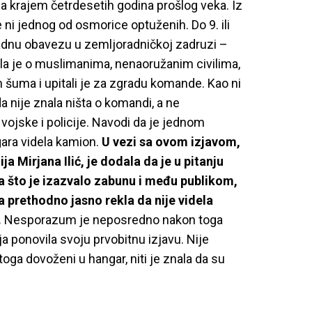
na krajem četrdesetih godina prošlog veka. Iz
 ni jednog od osmorice optuženih. Do 9. ili
e radnu obavezu u zemljoradničkoj zadruzi –
la je o muslimanima, nenaoružanim civilima,
nih šuma i upitali je za zgradu komande. Kao ni
a nije znala ništa o komandi, a ne
vojske i policije. Navodi da je jednom
gara videla kamion.
U vezi sa ovom izjavom,
a Mirjana Ilić, je dodala da je u pitanju
a što je izazvalo zabunu i među publikom,
a prethodno jasno rekla da nije videla
.
Nesporazum je neposredno nakon toga
a ponovila svoju prvobitnu izjavu. Nije
e toga dovoženi u hangar, niti je znala da su