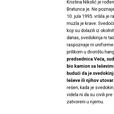
Kristina Nikolić je rođe
Bratunca je. Ne poznaje
10. jula 1995. vršila j
muzla je krave. Svedoči
koji su dolazili iz okol
danas, svedokinja ni tad
raspoznaje ni uniforme 
prilikom u dvorištu han
predsednica Veća, sudij
bio kamion sa leševim
budući da je svedokinj
leševe ili njihov utovar
rešen, kada je svedokinj
videla ni da su civili pr
zatvoreni u njemu.