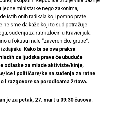
dnoj skupštini Republike Srbije više pažnje
 jedne ministarke nego zakonima,
de istih onih radikala koji pomno prate
e ne sme da kaže koji to sud potražuje
ga, suđenja za ratni zločin u Kravici jula
ino u fokusu male “zavereničke grupe”:
 izdajnika.
Kako bi se ova praksa
 mladih za ljudska prava će ubuduće
e odlaske za mlade aktiviste/kinje,
e/ice i političare/ke na suđenja za ratne
ao i razgovore sa porodicama žrtava.
n je za petak, 27. mart u 09:30 časova.