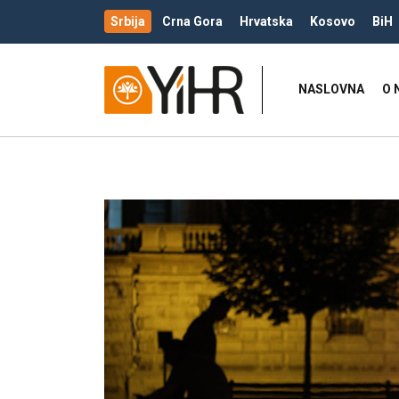
Srbija
Crna Gora
Hrvatska
Kosovo
BiH
NASLOVNA
O 