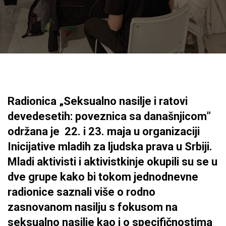
Radionica „Seksualno nasilje i ratovi
devedesetih: poveznica sa današnjicom”
održana je 22. i 23. maja u organizaciji
Inicijative mladih za ljudska prava u Srbiji.
Mladi aktivisti i aktivistkinje okupili su se u
dve grupe kako bi tokom jednodnevne
radionice saznali više o rodno
zasnovanom nasilju s fokusom na
seksualno nasilje kao i o specifičnostima