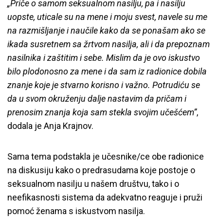
„Priče o samom seksualnom nasilju, pa i nasilju
uopste, uticale su na mene i moju svest, navele su me
na razmišljanje i naučile kako da se ponašam ako se
ikada susretnem sa žrtvom nasilja, ali i da prepoznam
nasilnika i zaštitim i sebe. Mislim da je ovo iskustvo
bilo plodonosno za mene i da sam iz radionice dobila
znanje koje je stvarno korisno i važno. Potrudiću se
da u svom okruženju dalje nastavim da pričam i
prenosim znanja koja sam stekla svojim učešćem”
,
dodala je Anja Krajnov.
Sama tema podstakla je učesnike/ce obe radionice
na diskusiju kako o predrasudama koje postoje o
seksualnom nasilju u našem društvu, tako i o
neefikasnosti sistema da adekvatno reaguje i pruži
pomoć ženama s iskustvom nasilja.