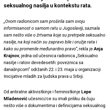
seksualnog nasilja u kontekstu rata.
„Ovom radionicom sam proširila sam svoju
informisanost o samom ratu u Jugoslaviji, saznala
sam nešto više o žrtvama koje su pretrpele seksualno
nasilje, na koji način su zapravo bile i oružje rata i
kako su promenile međunardno pravo”
, rekla je
Anja
Krajnov
, jedna od učesnica radionica „Seksualno
nasilje i ratovi devedesetih: poveznica sa
današnjicom” održanih 22. i 23. maja u organizaciji
Inicijative mladih za ljudska prava u Srbiji.
Od antiratne aktivistkinje i feministkinje
Lepe
Mladenović
učesnici/ce su imali priliku da čuju
nešto više o dokumentima i definicijama seksualnog