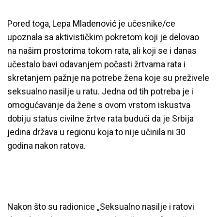
Pored toga, Lepa Mladenović je učesnike/ce
upoznala sa aktivističkim pokretom koji je delovao
na našim prostorima tokom rata, ali koji se i danas
učestalo bavi odavanjem počasti žrtvama rata i
skretanjem pažnje na potrebe žena koje su preživele
seksualno nasilje u ratu. Jedna od tih potreba je i
omogućavanje da žene s ovom vrstom iskustva
dobiju status civilne žrtve rata budući da je Srbija
jedina država u regionu koja to nije učinila ni 30
godina nakon ratova.
Nakon što su radionice „Seksualno nasilje i ratovi