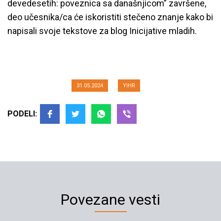
devedesetih: poveznica sa današnjicom” završene,
deo učesnika/ca će iskoristiti stečeno znanje kako bi
Održana radionica „Seksualno
napisali svoje tekstove za blog Inicijative mladih.
nasilje i ratovi devedesetih:
poveznica sa današnjicom”
31.05.2024
YIHR
PODELI:
Povezane vesti