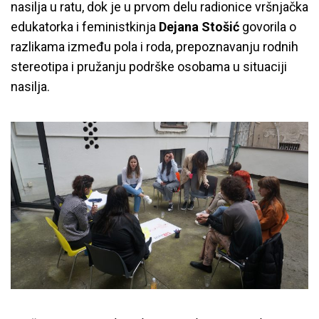
nasilja u ratu, dok je u prvom delu radionice vršnjačka
edukatorka i feministkinja
Dejana Stošić
govorila o
razlikama između pola i roda, prepoznavanju rodnih
stereotipa i pružanju podrške osobama u situaciji
nasilja.