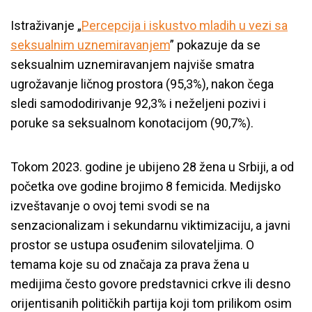
Istraživanje
„
Percepcija i iskustvo mladih u vezi sa
seksualnim uznemiravanjem
” pokazuje da se
seksualnim uznemiravanjem najviše smatra
ugrožavanje ličnog prostora (95,3%), nakon čega
sledi samododirivanje 92,3% i neželjeni pozivi i
poruke sa seksualnom konotacijom (90,7%).
Tokom 2023. godine je ubijeno 28 žena u Srbiji, a od
početka ove godine brojimo 8 femicida. Medijsko
izveštavanje o ovoj temi svodi se na
senzacionalizam i sekundarnu viktimizaciju, a javni
prostor se ustupa osuđenim silovateljima. O
temama koje su od značaja za prava žena u
medijima često govore predstavnici crkve ili desno
orijentisanih političkih partija koji tom prilikom osim