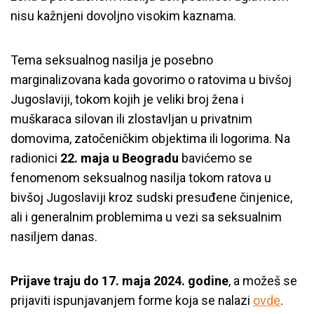
nisu kažnjeni dovoljno visokim kaznama.
Tema seksualnog nasilja je posebno
marginalizovana kada govorimo o ratovima u bivšoj
Jugoslaviji, tokom kojih je veliki broj žena i
muškaraca silovan ili zlostavljan u privatnim
domovima, zatočeničkim objektima ili logorima. Na
radionici
22. maja u Beogradu
bavićemo se
fenomenom seksualnog nasilja tokom ratova u
bivšoj Jugoslaviji kroz sudski presuđene činjenice,
ali i generalnim problemima u vezi sa seksualnim
nasiljem danas.
Prijave traju do 17. maja 2024. godine
, a možeš se
prijaviti ispunjavanjem forme koja se nalazi
ovde
.