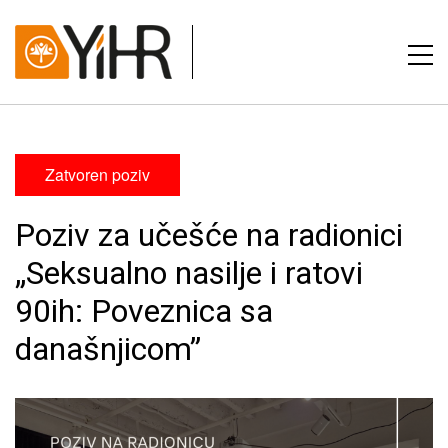
Zatvoren poziv
Poziv za učešće na radionici
„Seksualno nasilje i ratovi
90ih: Poveznica sa
današnjicom”