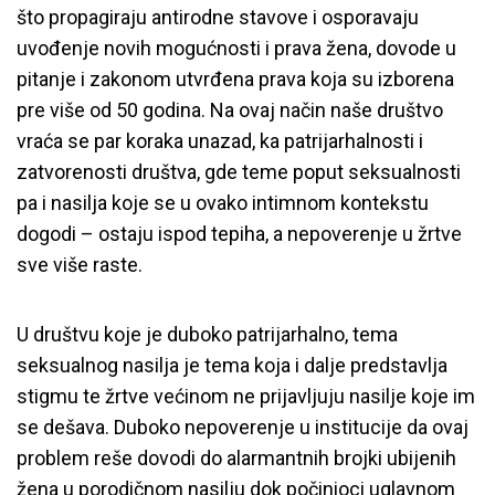
što propagiraju antirodne stavove i osporavaju
uvođenje novih mogućnosti i prava žena, dovode u
pitanje i zakonom utvrđena prava koja su izborena
pre više od 50 godina. Na ovaj način naše društvo
vraća se par koraka unazad, ka patrijarhalnosti i
zatvorenosti društva, gde teme poput seksualnosti
pa i nasilja koje se u ovako intimnom kontekstu
dogodi – ostaju ispod tepiha, a nepoverenje u žrtve
sve više raste.
U društvu koje je duboko patrijarhalno, tema
seksualnog nasilja je tema koja i dalje predstavlja
stigmu te žrtve većinom ne prijavljuju nasilje koje im
se dešava. Duboko nepoverenje u institucije da ovaj
problem reše dovodi do alarmantnih brojki ubijenih
žena u porodičnom nasilju dok počinioci uglavnom