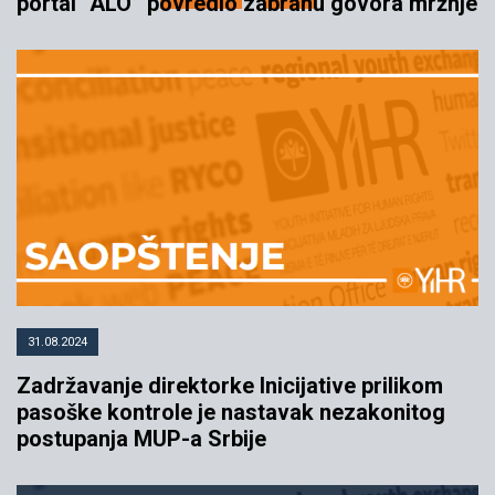
portal “ALO” povredio zabranu govora mržnje
31.08.2024
Zadržavanje direktorke Inicijative prilikom
pasoške kontrole je nastavak nezakonitog
postupanja MUP-a Srbije