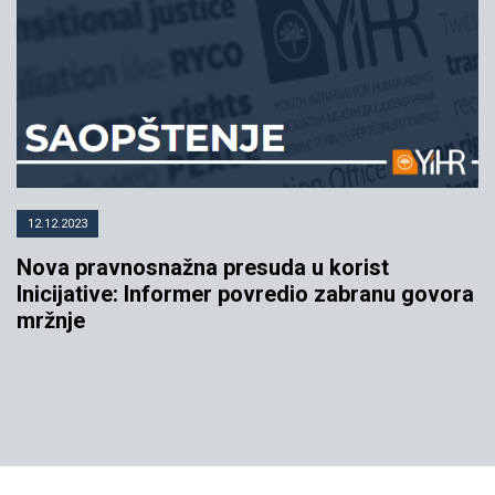
12.12.2023
Nova pravnosnažna presuda u korist
Inicijative: Informer povredio zabranu govora
mržnje