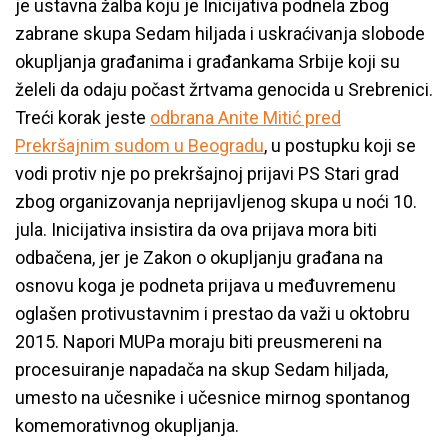
je ustavna žalba koju je Inicijativa podnela zbog
zabrane skupa Sedam hiljada i uskraćivanja slobode
okupljanja građanima i građankama Srbije koji su
želeli da odaju počast žrtvama genocida u Srebrenici.
Treći korak jeste
odbrana Anite Mitić pred
Prekršajnim sudom u Beogradu
, u postupku koji se
vodi protiv nje po prekršajnoj prijavi PS Stari grad
zbog organizovanja neprijavljenog skupa u noći 10.
jula. Inicijativa insistira da ova prijava mora biti
odbačena, jer je Zakon o okupljanju građana na
osnovu koga je podneta prijava u međuvremenu
oglašen protivustavnim i prestao da važi u oktobru
2015. Napori MUPa moraju biti preusmereni na
procesuiranje napadača na skup Sedam hiljada,
umesto na učesnike i učesnice mirnog spontanog
komemorativnog okupljanja.