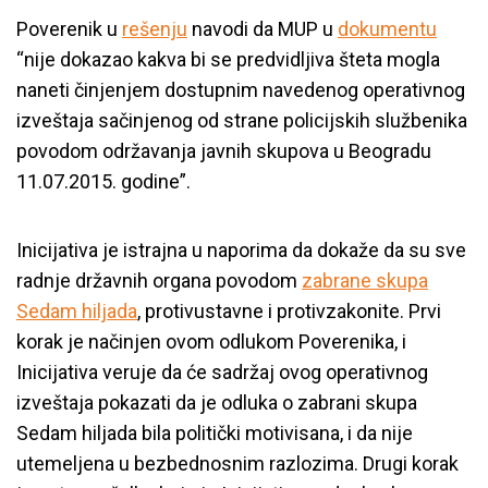
Poverenik u
rešenju
navodi da MUP u
dokumentu
“nije dokazao kakva bi se predvidljiva šteta mogla
naneti činjenjem dostupnim navedenog operativnog
izveštaja sačinjenog od strane policijskih službenika
povodom održavanja javnih skupova u Beogradu
11.07.2015. godine”.
Inicijativa je istrajna u naporima da dokaže da su sve
radnje državnih organa povodom
zabrane skupa
Sedam hiljada
, protivustavne i protivzakonite. Prvi
korak je načinjen ovom odlukom Poverenika, i
Inicijativa veruje da će sadržaj ovog operativnog
izveštaja pokazati da je odluka o zabrani skupa
Sedam hiljada bila politički motivisana, i da nije
utemeljena u bezbednosnim razlozima. Drugi korak