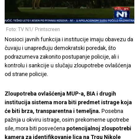
Foto: TV N1/ Printscreen
Nosioci javnih funkcija i institucije imaju obavezu da
čuvaju i unapređuju demokratski poredak, što
podrazumeva zakonito postupanje policije, ali i
kontrolu i sankcije u slučaju zloupotrebe ovlašćenja
od strane policije.
Zloupotreba ovlašćenja MUP-a, BIA i drugih
institucija sistema mora biti predmet istrage koja
će biti brza, transparentna i temeljna.
Posebna
pažnja u okviru istrage, osim prekomerne upotrebe
sile, mora biti posvećena
potencijalnoj zloupotrebi
kamera za identifikovanje lica na Trgu Nikole