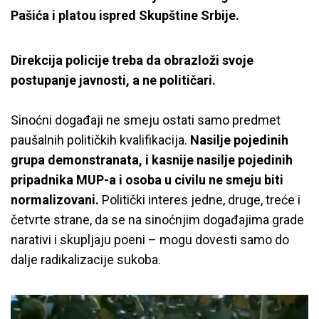
Pašića i platou ispred Skupštine Srbije.
Direkcija policije treba da obrazloži svoje
postupanje javnosti, a ne političari.
Sinoćni događaji ne smeju ostati samo predmet
paušalnih političkih kvalifikacija.
Nasilje pojedinih
grupa demonstranata, i kasnije nasilje pojedinih
pripadnika MUP-a i osoba u civilu ne smeju biti
normalizovani.
Politički interes jedne, druge, treće i
četvrte strane, da se na sinoćnjim događajima grade
narativi i skupljaju poeni – mogu dovesti samo do
dalje radikalizacije sukoba.