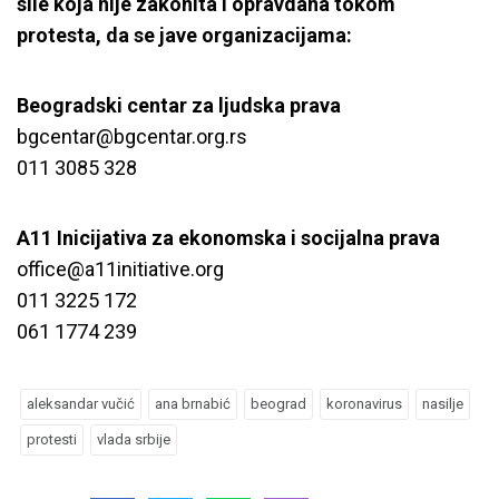
sile koja nije zakonita i opravdana tokom
protesta, da se jave organizacijama:
Beogradski centar za ljudska prava
bgcentar@bgcentar.org.rs
011 3085 328
A11 Inicijativa za ekonomska i socijalna prava
office@a11initiative.org
011 3225 172
061 1774 239
aleksandar vučić
ana brnabić
beograd
koronavirus
nasilje
protesti
vlada srbije