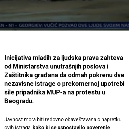
Inicijativa mladih za ljudska prava zahteva
od Ministarstva unutrašnjih poslova i
Zaštitnika građana da odmah pokrenu dve
nezavisne istrage o prekomernoj upotrebi
sile pripadnika MUP-a na protestu u
Beogradu.
Javnost mora biti redovno obaveštavana o napretku
ovih istraga,
kako bi se uspostavilo poverenje