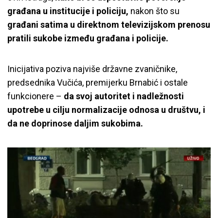
građana u institucije i policiju,
nakon što su
građani satima u direktnom televizijskom prenosu
pratili sukobe između građana i policije.
Inicijativa poziva najviše državne zvaničnike,
predsednika Vučića, premijerku Brnabić i ostale
funkcionere –
da svoj autoritet i nadležnosti
upotrebe u cilju normalizacije odnosa u društvu, i
da ne doprinose daljim sukobima.