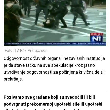
Foto: TV N1/ Printscreen
Odgovornost državnih organa i nezavisnih institucija
je da stave tačku na sve spekulacije kroz jasno
utvrđivanje odgovornosti za počinjena krivična dela i
prekršaje.
Pozivamo sve građane koji su svedočili ili bili
podvrgnuti prekomernoj upotrebi sile ili upotrebi