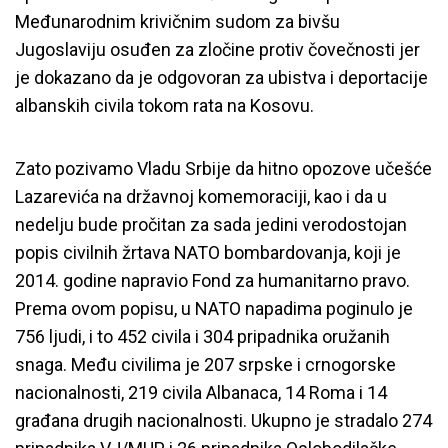
Međunarodnim krivičnim sudom za bivšu
Jugoslaviju osuđen za zločine protiv čovečnosti jer
je dokazano da je odgovoran za ubistva i deportacije
albanskih civila tokom rata na Kosovu.
Zato pozivamo Vladu Srbije da hitno opozove učešće
Lazarevića na državnoj komemoraciji, kao i da u
nedelju bude pročitan za sada jedini verodostojan
popis civilnih žrtava NATO bombardovanja, koji je
2014. godine napravio Fond za humanitarno pravo.
Prema ovom popisu, u NATO napadima poginulo je
756 ljudi, i to 452 civila i 304 pripadnika oružanih
snaga.
Među civilima je 207 srpske i crnogorske
nacionalnosti, 219 civila Albanaca, 14 Roma i 14
građana drugih nacionalnosti. Ukupno je stradalo 274