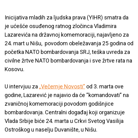
Inicijativa mladih za ljudska prava (YIHR) smatra da
je ućešće osuđenog ratnog zločinca Vladimira
Lazarevića na državnoj komemoraciji, najavljeno za
24. mart u Nišu, povodom obeležavanja 25 godina od
početka NATO bombardovanja SRJ, teška uvreda za
civilne žrtve NATO bombardovanja i sve žrtve rata na
Kosovu.
U intervjuu za
„Večernje Novosti”
od 3. marta ove
godine, Lazarević je najavio da će “komandovati” na
zvaničnoj komemoraciji povodom godišnjice
bombardovanja. Centralni događaj koji organizuje
Vlada Srbije biće 24. marta u Crkvi Svetog Vasilija
Ostroškog u naselju Duvanište, u Nišu.