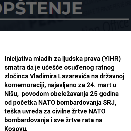
Inicijativa mladih za ljudska prava (YIHR)
smatra da je ućešće osuđenog ratnog
zločinca Vladimira Lazarevića na državnoj
komemoraciji, najavljeno za 24. mart u
Nišu, povodom obeležavanja 25 godina
od početka NATO bombardovanja SRJ,
teška uvreda za civilne žrtve NATO
bombardovanja i sve žrtve rata na
Kosovu.