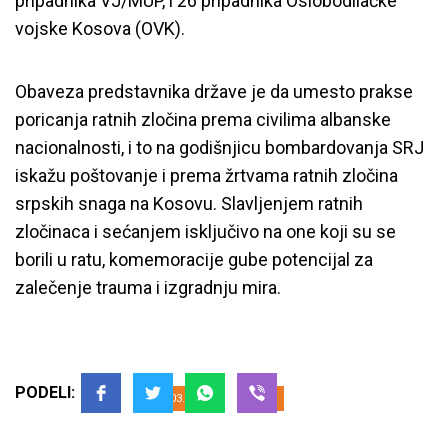
pripadnika VJ/MUP, i 26 pripadnika Oslobodilačke
vojske Kosova (OVK).
Obaveza predstavnika države je da umesto prakse
poricanja ratnih zločina prema civilima albanske
nacionalnosti, i to na godišnjicu bombardovanja SRJ
iskažu poštovanje i prema žrtvama ratnih zločina
srpskih snaga na Kosovu. Slavljenjem ratnih
zločinaca i sećanjem isključivo na one koji su se
borili u ratu, komemoracije gube potencijal za
Ratnim zločincima nije mesto na
zalečenje trauma i izgradnju mira.
državnoj komemoraciji NATO
bombardovanja
PODELI:
22.03.2024
YIHR