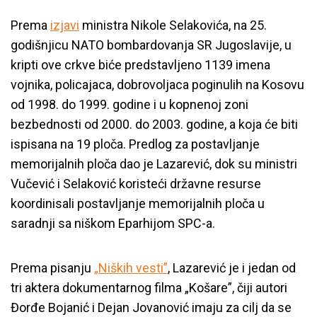
Prema
izjavi
ministra Nikole Selakovića, na 25.
godišnjicu NATO bombardovanja SR Jugoslavije, u
kripti ove crkve biće predstavljeno 1139 imena
vojnika, policajaca, dobrovoljaca poginulih na Kosovu
od 1998. do 1999. godine i u kopnenoj zoni
bezbednosti od 2000. do 2003. godine, a koja će biti
ispisana na 19 ploča. Predlog za postavljanje
memorijalnih ploča dao je Lazarević, dok su ministri
Vučević i Selaković koristeći državne resurse
koordinisali postavljanje memorijalnih ploča u
saradnji sa niškom Eparhijom SPC-a.
Prema pisanju
„
Niških vesti”
,
Lazarević je i jedan od
tri aktera dokumentarnog filma
„
Košare”, čiji autori
Đorđe Bojanić i Dejan Jovanović imaju za cilj da se