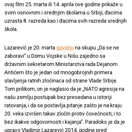
ovaj film 25. marta ili 14. aprila ove godine prikaže u
svim osnovnim i srednjim školama u Srbiji, đacima
uzrasta 8. razreda kao i đacima svih razreda srednjih
škola.
Lazarević je 20. marta
govorio
na skupu
„
Da se ne
zaboravi” u Domu Vojske u Nišu zajedno sa
državnim sekretarom Ministarstva rada Dejanom
Antićem što je jedan od mnogobrojnih primera
slavljenja ratnih zločinaca od strane Vlade Srbije.
Tom prilikom, on je naglasio da je
„
NATO agresija na
našu zemlju postupak bez presedana u istoriji
ratovanja, i da se postavlja pitanje zašto je na kraju
20. veka izvršen takav zločin protiv čovečnosti, i to
bez ikakve odgovornosti i kajanja”. Paradoks je da je
upravo Vladimir Lazarević 2014. godine pred