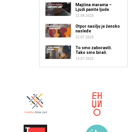
Majčina marama –
Ljudi pamte ljude
22.08.2025
Otpor nasilju je žensko
nasleđe
22.07.2025
To smo zaboravili.
Tako smo birali.
16.07.2025