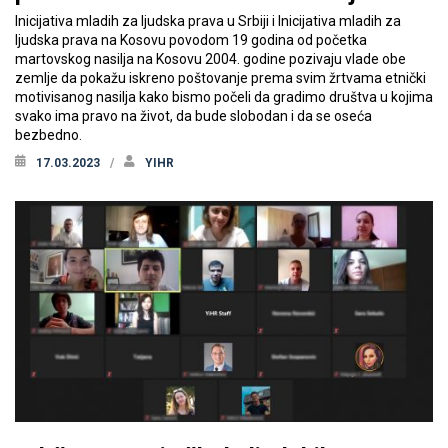
Inicijativa mladih za ljudska prava u Srbiji i Inicijativa mladih za
ljudska prava na Kosovu povodom 19 godina od početka
martovskog nasilja na Kosovu 2004. godine pozivaju vlade obe
zemlje da pokažu iskreno poštovanje prema svim žrtvama etnički
motivisanog nasilja kako bismo počeli da gradimo društva u kojima
svako ima pravo na život, da bude slobodan i da se oseća
bezbedno.
17.03.2023
YIHR