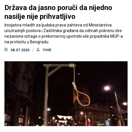
Država da jasno poruči da nijedno
nasilje nije prihvatljivo
Inicijativa mladih za ljudska prava zahteva od Ministarstva
unutrašnjih poslova i Zaštitnika građana da odmah pokrenu dve
nezavisne istrage o prekomernoj upotrebi sile pripadnika MUP-a
na protestu u Beogradu.
08.07.2020
YIHR