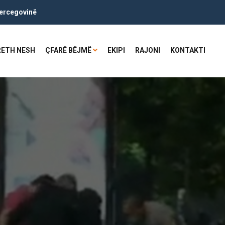
ercegovinë
RETH NESH
ÇFARË BËJMË
EKIPI
RAJONI
KONTAKTI