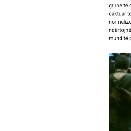
lloj d
grupe të 
caktuar t
normalizo
ndërtojnë
mund të ç