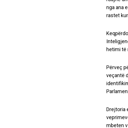
nga ana e
rastet ku
Keqpërdor
Inteligjen
hetimi të
Përveç pë
veçantë d
identifik
Parlament
Vendosni të 
Drejtoria
veprimeve
mbeten ve