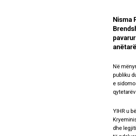
Nisma R
Brendsh
pavarur
anëtarë
Në mënyrë
publiku d
e sidomos
qytetarëv
YIHR u bë
Kryeminis
dhe legji