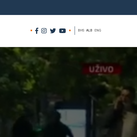
BHS
ALB
ENG