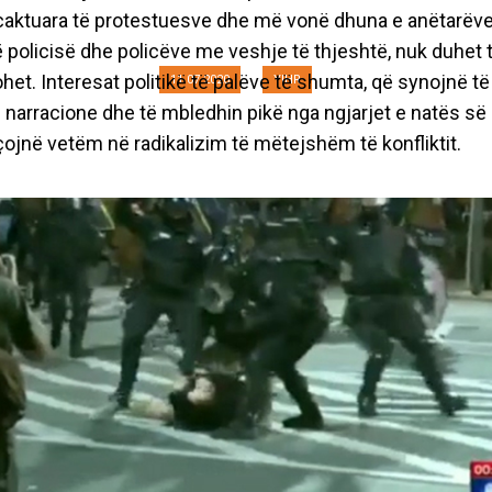
hune është e papra
caktuara të protestuesve dhe më vonë dhuna e anëtarëve
ë policisë dhe policëve me veshje të thjeshtë, nuk duhet 
het. Interesat politikë të palëve të shumta, që synojnë të
11.07.2020
YIHR
 narracione dhe të mbledhin pikë nga ngjarjet e natës së 
ojnë vetëm në radikalizim të mëtejshëm të konfliktit.