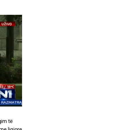
gim të
me ligjore