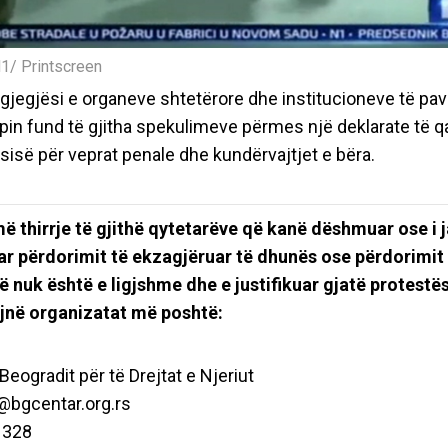
N1/ Printscreen
gjegjësi e organeve shtetërore dhe institucioneve të pav
apin fund të gjitha spekulimeve përmes një deklarate të q
sisë për veprat penale dhe kundërvajtjet e bëra.
ë thirrje të gjithë qytetarëve që kanë dëshmuar ose i 
ar përdorimit të ekzagjëruar të dhunës ose përdorimit
 nuk është e ligjshme dhe e justifikuar gjatë protestës
jnë organizatat më poshtë:
Beogradit për të Drejtat e Njeriut
@bgcentar.org.rs
 328