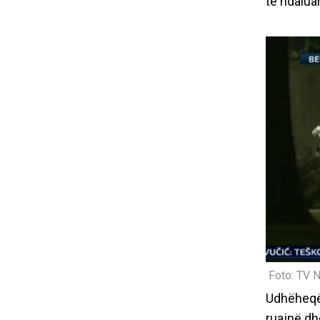
të ndalua
Foto: TV 
Udhëheqës
ruajnë dh