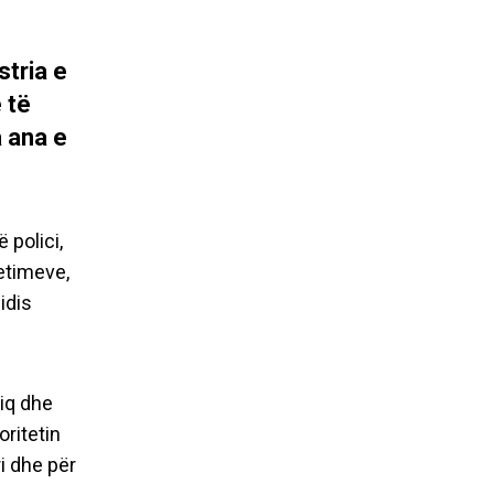
stria e
 të
 ana e
 polici,
hetimeve,
idis
çiq dhe
oritetin
i dhe për