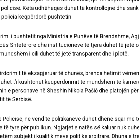
 policisë. Këta udhëheqës duhet të kontrollojnë dhe san
r policia keqpërdorë pushtetin.
imi i pushtetit nga Ministria e Punëve të Brendshme, Ag
cës Shtetërore dhe institucioneve të tjera duhet të jetë o
 mundshëm i cili duhet të jetë transparent dhe i plotë.
rdorimit të ekzagjeruar të dhunës, brenda hetimit vëmen
uhet t’i kushtohet keqpërdorimit të mundshëm të kamer
imin e personave në Sheshin Nikola Pašić dhe platojën pë
it të Serbisë.
dërgoni mesazhe të
 e Policisë, në vend të politikanëve duhet dhënë sqarime t
 të tyre për publikun. Ngjarjet e natës së kaluar nuk duhe
tëm subjekt i kualifikimeve politike arbitrare. Dhuna e tr