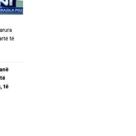
arura
artë të
janë
 të
, të