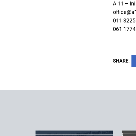
A 11 – In
office@a1
011 3225
061 1774
SHARE: