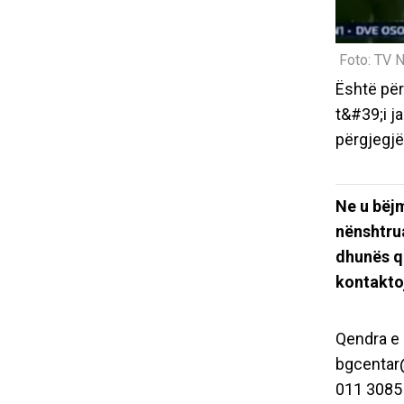
Foto: TV 
Është për
t&#39;i j
përgjegjë
Ne u bëjm
nënshtru
dhunës që
kontakto
Qendra e 
bgcentar
011 3085