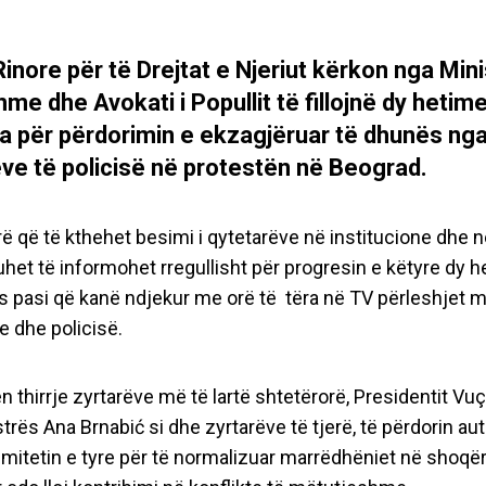
inore për të Drejtat e Njeriut kërkon nga Mini
me dhe Avokati i Popullit të fillojnë dy hetime
a për përdorimin e ekzagjëruar të dhunës nga
ve të policisë në protestën në Beograd.
 që të kthehet besimi i qytetarëve në institucione dhe në
uhet të informohet rregullisht për progresin e këtyre dy 
 pasi që kanë ndjekur me orë të tëra në TV përleshjet m
e dhe policisë.
n thirrje zyrtarëve më të lartë shtetërorë, Presidentit Vu
trës Ana Brnabić si dhe zyrtarëve të tjerë, të përdorin aut
timitetin e tyre për të normalizuar marrëdhëniet në shoqër