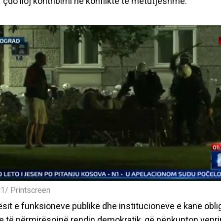
r çdo lloj kontribimi në konflikte të mëtutjeshme.
N1/ Printscreen
it e funksioneve publike dhe institucioneve e kanë obli
e të përmirësojnë rendin demokratik, që nënkupton vepri