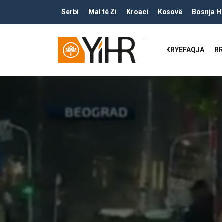
Serbi
Mal të Zi
Kroaci
Kosovë
Bosnja H
KRYEFAQJA
R