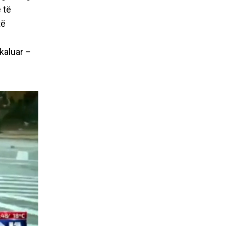
nueshme
 të
të
kaluar –