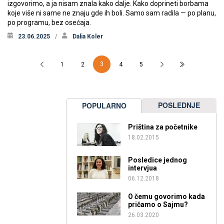
izgovorimo, a ja nisam znala kako dalje. Kako doprineti borbama
koje više ni same ne znaju gde ih boli. Samo sam radila — po planu,
po programu, bez osećaja.
23.06.2025
Dalia Koler
3
1
2
4
5
POSLEDNJE
POPULARNO
Priština za početnike
18.02.2015
Posledice jednog
intervjua
06.12.2018
O čemu govorimo kada
pričamo o Sajmu?
26.03.2020