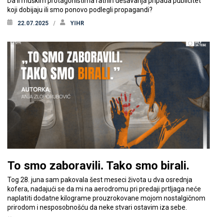
Da li muškim protagonistima ratnih dešavanja pripada publicitet
koji dobijaju ili smo ponovo podlegli propagandi?
22.07.2025
YIHR
To smo zaboravili. Tako smo birali.
Tog 28. juna sam pakovala šest meseci života u dva osrednja
kofera, nadajući se da mi na aerodromu pri predaji prtljaga neće
naplatiti dodatne kilograme prouzrokovane mojom nostalgičnom
prirodom i nesposobnošću da neke stvari ostavim iza sebe.