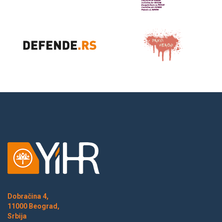
Dobračina 4,
11000 Beograd,
Srbija