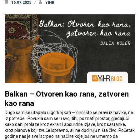
16.07.2025
YIHR
Balkan – Otvoren kao rana, zatvoren
kao rana
Dugo sam se utapala u gorkoj kafi — onoj što se pravi iz navike, ne
iz potrebe. Povukla sam se u svoj tihi, poznati prostor, gledajući
kako dani prolaze kroz ekran i apsurdne izjave, kroz sastanke,
kroz planove koji zvuče ispravno, ali ne dodiruju ništa živo. Početak
godine nas je sve iscrpeo na načine koje još ne umemo da