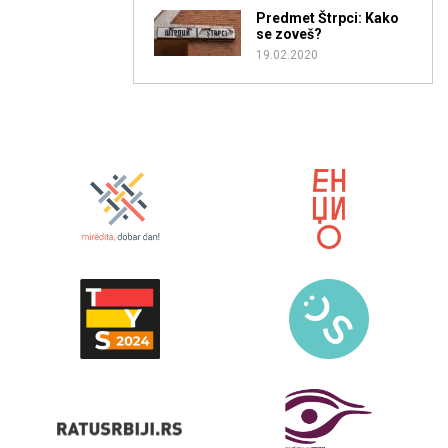
Predmet Štrpci: Kako
se zoveš?
19.02.2020