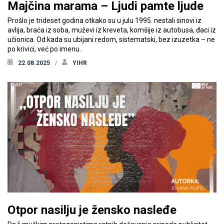
Majčina marama – Ljudi pamte ljude
Prošlo je trideset godina otkako su u julu 1995. nestali sinovi iz
avlija, braća iz soba, muževi iz kreveta, komšije iz autobusa, đaci iz
učionica. Od kada su ubijani redom, sistematski, bez izuzetka – ne
po krivici, već po imenu.
22.08.2025
YIHR
Otpor nasilju je žensko nasleđe