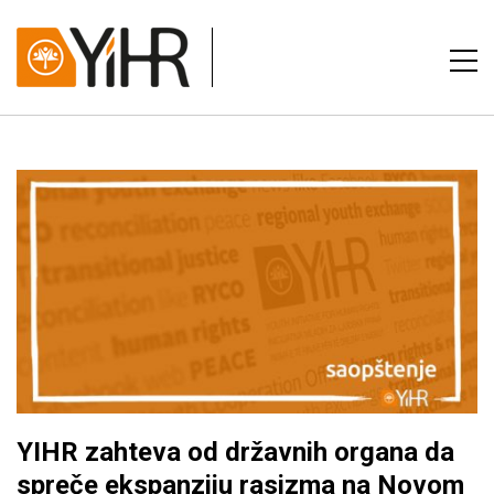
YIHR zahteva od državnih organa da
spreče ekspanziju rasizma na Novom