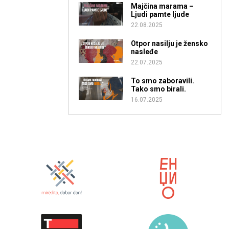
Majčina marama –
Ljudi pamte ljude
22.08.2025
Otpor nasilju je žensko
nasleđe
22.07.2025
To smo zaboravili.
Tako smo birali.
16.07.2025