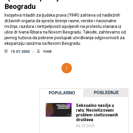
Beogradu
Inicijativa mladih za ljudska prava (YIHR) zahteva od nadležnih
državnih organa da spreče širenje rasne, verske i nacionalne
mržnje, razdora i netrpeljivosti ispoljenih na protestu stanara iz
ulice dr Ivana Ribara na Novom Beogradu. Takođe, zahtevamo od
javnog tužioca da pokrene postupak utvrđivanja odgovornosti za
ekspanziju rasizma na Novom Beogradu.
19.07.2005
YIHR
1
POSLEDNJE
POPULARNO
Seksualno nasilje u
ratu: Necivilizovani
problem civilizovanih
društava
06.10.2025