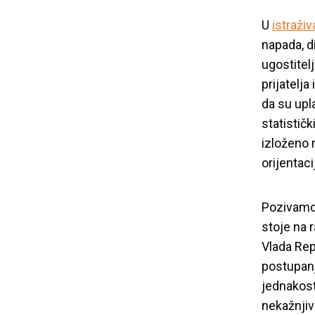
U
istraživ
napada, d
ugostitel
prijatelja
da su upla
statističk
izloženo 
orijentac
Pozivamo 
YIHR zahtev
stoje na 
Vlada Rep
zlostav
postupanj
jednakost
nekažnjiv