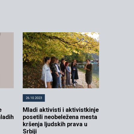
26.10.2023
e
Mladi aktivisti i aktivistkinje
mladih
posetili neobeležena mesta
kršenja ljudskih prava u
Srbiji