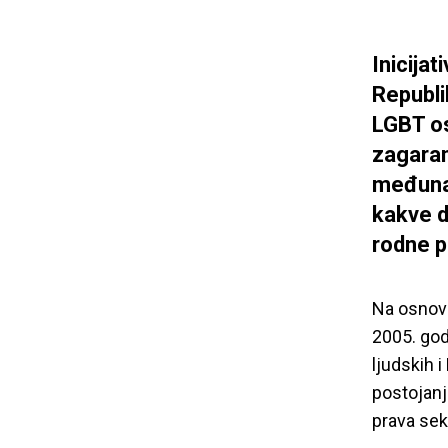
Inicija
Republi
LGBT os
zagaran
međunar
kakve d
rodne pr
Na osno
2005. god
ljudskih 
postojanj
prava seks