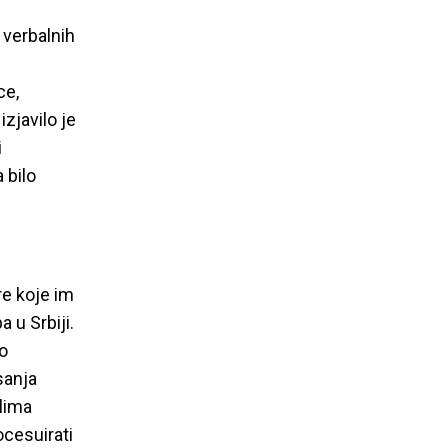
, verbalnih
ce,
izjavilo je
i
 bilo
re koje im
riminacija i
 u Srbiji.
ko
u Srbiji
sanja
klima
ocesuirati