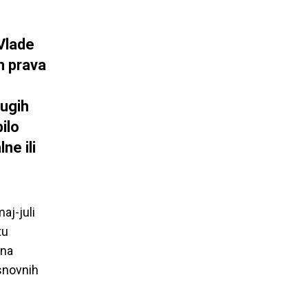
 Vlade
h prava
rugih
ilo
ne ili
aj-juli
tu
 na
snovnih