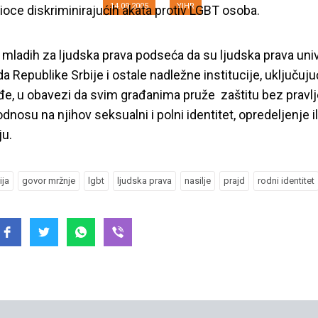
14.09.2005
YIHR
ioce diskriminirajućih akata protiv LGBT osoba.
va mladih za ljudska prava podseća da su ljudska prava univ
a Republike Srbije i ostale nadležne institucije, uključujuć
đe, u obavezi da svim građanima pruže zaštitu bez pravlj
odnosu na njihov seksualni i polni identitet, opredeljenje il
ju.
ija
govor mržnje
lgbt
ljudska prava
nasilje
prajd
rodni identitet