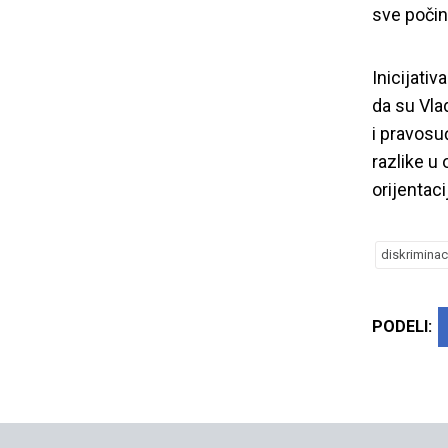
sve počin
Inicijati
da su Vlad
i pravosu
razlike u 
orijentaci
diskriminac
PODELI: