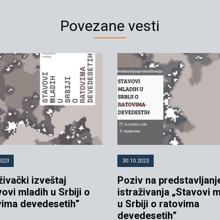
Povezane vesti
2023
30.10.2023
živački izveštaj
Poziv na predstavljanj
ovi mladih u Srbiji o
istraživanja „Stavovi 
vima devedesetih”
u Srbiji o ratovima
devedesetih”