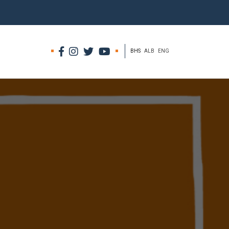
BHS
ALB
ENG