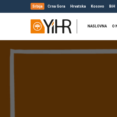
Srbija
Crna Gora
Hrvatska
Kosovo
BiH
NASLOVNA
O 