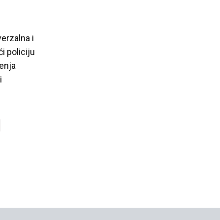
erzalna i
i policiju
enja
i