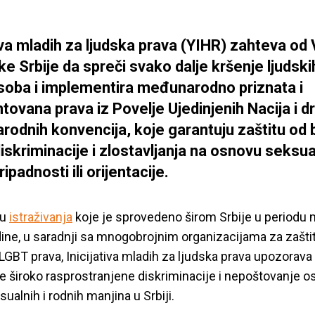
tiva mladih za ljudska prava (YIHR) zahteva od
ke Srbije da spreči svako dalje kršenje ljudski
oba i implementira međunarodno priznata i
tovana prava iz Povelje Ujedinjenih Nacija i d
odnih konvencija, koje garantuju zaštitu od b
iskriminacije i zlostavljanja na osnovu seksual
ipadnosti ili orijentacije.
vu
istraživanja
koje je sprovedeno širom Srbije u periodu m
ine, u saradnji sa mnogobrojnim organizacijama za zašti
i LGBT prava, Inicijativa mladih za ljudska prava upozorava
e široko rasprostranjene diskriminacije i nepoštovanje o
ualnih i rodnih manjina u Srbiji.