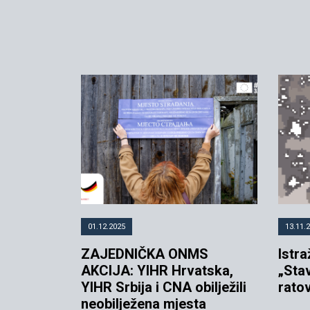
01.12.2025
13.11.
ZAJEDNIČKA ONMS
Istra
AKCIJA: YIHR Hrvatska,
„Stav
YIHR Srbija i CNA obilježili
rato
neobilježena mjesta