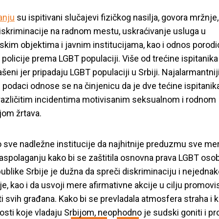
anju
su ispitivani slučajevi fizičkog nasilja, govora mržnje
iskriminacije na radnom mestu, uskraćivanje usluga u
jskim objektima i javnim institucijama, kao i odnos porodi
 i policije prema LGBT populaciji. Više od trećine ispitanika 
šeni jer pripadaju LGBT populaciji u Srbiji. Najalarmantnij
i podaci odnose se na činjenicu da je dve tećine ispitanika
različitim incidentima motivisanim seksualnom i rodnom
ijom žrtava.
sve nadležne institucije da najhitnije preduzmu sve me
a da se spreči disk
raspolaganju kako bi se zaštitila osnovna prava LGBT osoba
ublike Srbije je dužna da spreči diskriminaciju i nejedna
ljanje LGBT osoba 
e, kao i da usvoji mere afirmativne akcije u cilju promovi
i svih građana. Kako bi se prevladala atmosfera straha i 
osti koje vladaju Srbijom, neophodno je sudski goniti i pr