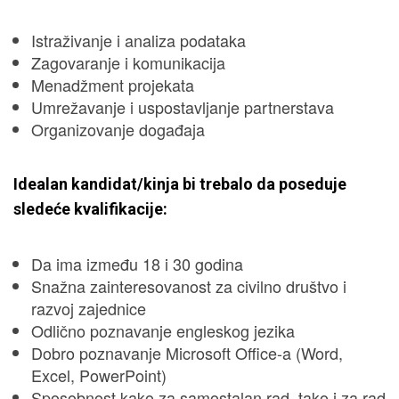
Istraživanje i analiza podataka
Zagovaranje i komunikacija
Menadžment projekata
Umrežavanje i uspostavljanje partnerstava
Organizovanje događaja
Idealan kandidat/kinja bi trebalo da poseduje
sledeće kvalifikacije:
Da ima između 18 i 30 godina
Snažna zainteresovanost za civilno društvo i
razvoj zajednice
Odlično poznavanje engleskog jezika
Dobro poznavanje Microsoft Office-a (Word,
Excel, PowerPoint)
Sposobnost kako za samostalan rad, tako i za rad