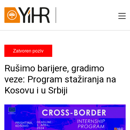
Zatvoren poziv
Rušimo barijere, gradimo
veze: Program stažiranja na
Kosovu i u Srbiji