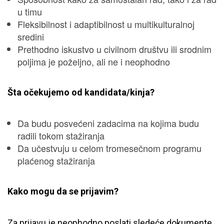
u timu
Fleksibilnost i adaptibilnost u multikulturalnoj
sredini
Prethodno iskustvo u civilnom društvu ili srodnim
poljima je poželjno, ali ne i neophodno
Šta očekujemo od kandidata/kinja?
Da budu posvećeni zadacima na kojima budu
radili tokom stažiranja
Da učestvuju u celom tromesečnom programu
plaćenog stažiranja
Kako mogu da se prijavim?
Za prijavu je neophodno poslati sledeće dokumente