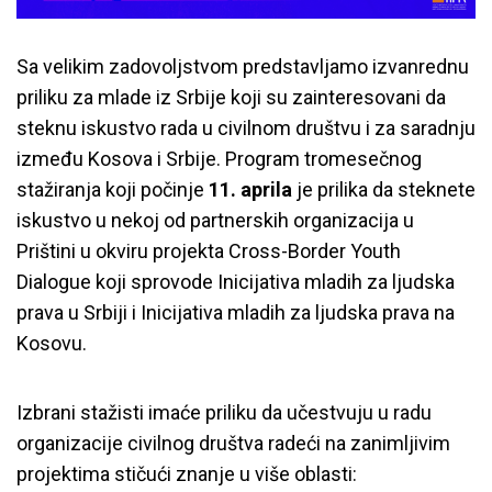
Sa velikim zadovoljstvom predstavljamo izvanrednu
priliku za mlade iz Srbije koji su zainteresovani da
steknu iskustvo rada u civilnom društvu i za saradnju
između Kosova i Srbije. Program tromesečnog
stažiranja koji počinje
11. aprila
je prilika da steknete
iskustvo u nekoj od partnerskih organizacija u
Prištini u okviru projekta Cross-Border Youth
Dialogue koji sprovode Inicijativa mladih za ljudska
prava u Srbiji i Inicijativa mladih za ljudska prava na
Kosovu.
Izbrani stažisti imaće priliku da učestvuju u radu
organizacije civilnog društva radeći na zanimljivim
projektima stičući znanje u više oblasti: