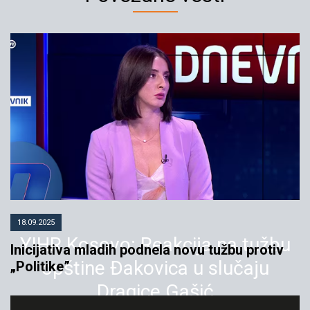
18.09.2025
YIHR Kosovo: Reakcija na tužbu
Inicijativa mladih podnela novu tužbu protiv
opštine Đakovica u slučaju
„Politike”
Dragice Gašić