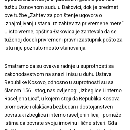
tužbu Osnovnom sudu u Đakovici, dok je predmet
ove tužbe „Zahtev za poništenje ugovora o
iznajmljivanju stana uz zahtev za privremene mere“.
U isto vreme, opština Đakovica je zahtevala da se
tuženoj dodeli privremeni pravni zastupnik pošto za
istu nije poznato mesto stanovanja.
Smatramo da su ovakve radnje u suprotnosti sa
zakonodavstvom na snazi i nisu u duhu Ustava
Republike Kosovo, odnosno u suprotnosti su sa
članom 156. istog, naslovljenog: „Izbeglice i Interno
Raseljena Lica“, u kojem stoji da Republika Kosova
promoviše i olakšava bezbedan i dostojanstven
povratak izbeglica i interno raseljenih lica, i pomaže
istima da povrate svoju imovinu i lične stvari. Gđa