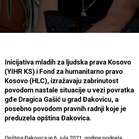
Inicijativa mladih za ljudska prava Kosovo
(YIHR KS) i Fond za humanitarno pravo
Kosovo (HLC), izražavaju zabrinutost
povodom nastale situacije u vezi povratka
gđe Dragica Gašić u grad Đakovicu, a
posebno povodom pravnih radnji koje je
preduzela opština Đakovica.
Opština Đakovica je 6. jula 2021. godine podnela