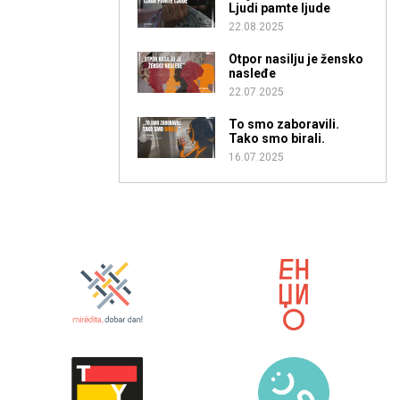
Ljudi pamte ljude
22.08.2025
Otpor nasilju je žensko
nasleđe
22.07.2025
To smo zaboravili.
Tako smo birali.
16.07.2025