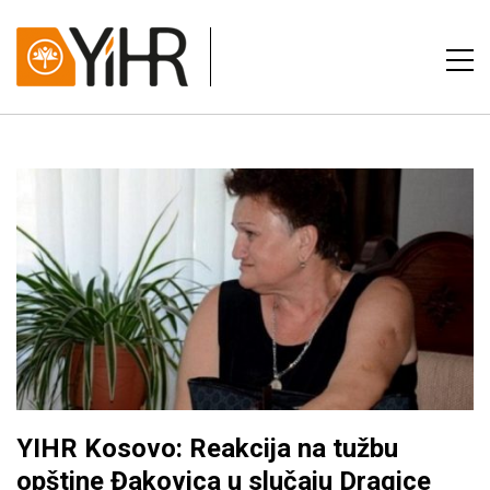
YIHR Kosovo: Reakcija na tužbu
opštine Đakovica u slučaju Dragice