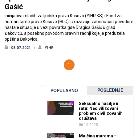
Gašić
Inicijativa mladih za ljudska prava Kosovo (YIHR KS) i Fond za
humanitarno pravo Kosovo (HLC), izražavaju zabrinutost povodom
nastale situacije u vezi povratka gđe Dragica Gašić u grad
Đakovicu, a posebno povodom pravnih radnji koje je preduzela
opština Đakovica.
08.07.2021
YIHR
1
POSLEDNJE
POPULARNO
Seksualno nasilje u
ratu: Necivilizovani
problem civilizovanih
društava
06.10.2025
Majčina marama –