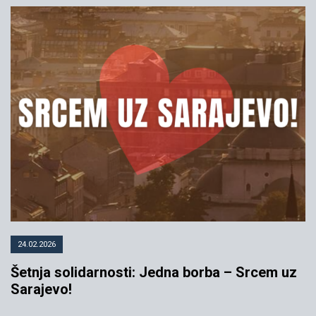
YIHR Kosovo: Memorijalna šetnja
za nestala lica na Kosovu
30.08.2019
YIHR
24.02.2026
Šetnja solidarnosti: Jedna borba – Srcem uz
Sarajevo!