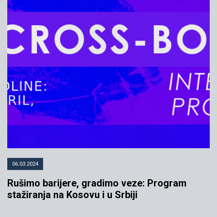
06.03.2024
Rušimo barijere, gradimo veze: Program
stažiranja na Kosovu i u Srbiji