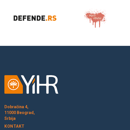
Dobračina 4,
11000 Beograd,
Srbija
KONTAKT