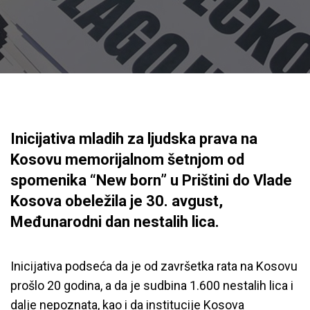
Inicijativa mladih za ljudska prava na
Kosovu memorijalnom šetnjom od
spomenika “New born” u Prištini do Vlade
Kosova obeležila je 30. avgust,
Međunarodni dan nestalih lica.
Inicijativa podseća da je od završetka rata na Kosovu
prošlo 20 godina, a da je sudbina 1.600 nestalih lica i
dalje nepoznata, kao i da institucije Kosova