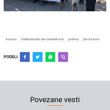
kosovo
međunarodni dan nestalih lica
priština
yihr kosovo
PODELI:
Povezane vesti