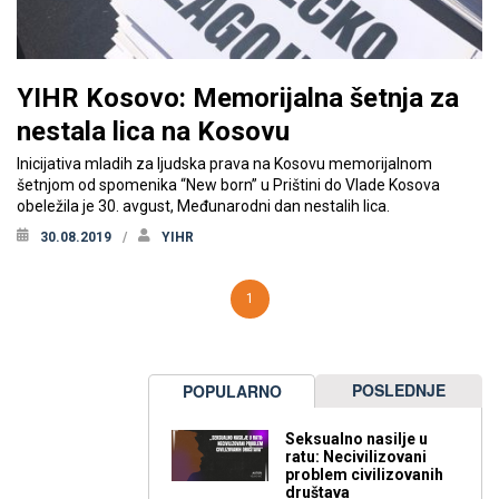
YIHR Kosovo: Memorijalna šetnja za
nestala lica na Kosovu
Inicijativa mladih za ljudska prava na Kosovu memorijalnom
šetnjom od spomenika “New born” u Prištini do Vlade Kosova
obeležila je 30. avgust, Međunarodni dan nestalih lica.
30.08.2019
YIHR
1
POSLEDNJE
POPULARNO
Seksualno nasilje u
ratu: Necivilizovani
problem civilizovanih
društava