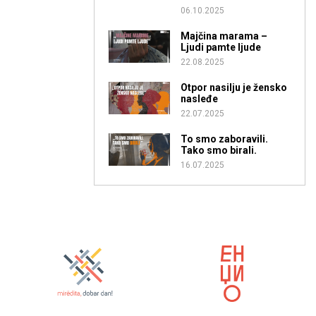
06.10.2025
Majčina marama –
Ljudi pamte ljude
22.08.2025
Otpor nasilju je žensko
nasleđe
22.07.2025
To smo zaboravili.
Tako smo birali.
16.07.2025