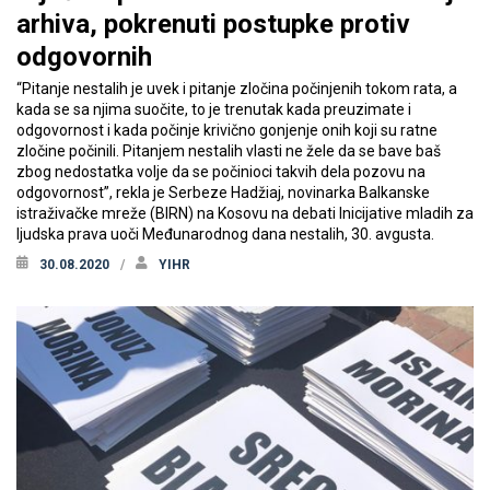
arhiva, pokrenuti postupke protiv
odgovornih
“Pitanje nestalih je uvek i pitanje zločina počinjenih tokom rata, a
kada se sa njima suočite, to je trenutak kada preuzimate i
odgovornost i kada počinje krivično gonjenje onih koji su ratne
zločine počinili. Pitanjem nestalih vlasti ne žele da se bave baš
zbog nedostatka volje da se počinioci takvih dela pozovu na
odgovornost”, rekla je Serbeze Hadžiaj, novinarka Balkanske
istraživačke mreže (BIRN) na Kosovu na debati Inicijative mladih za
ljudska prava uoči Međunarodnog dana nestalih, 30. avgusta.
30.08.2020
YIHR