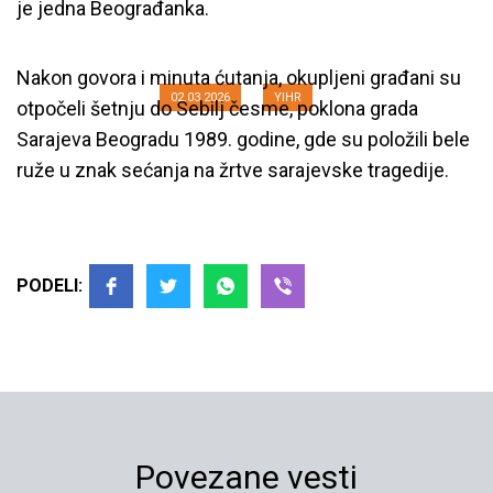
je jedna Beograđanka.
građanima Sarajeva u Beogradu
Nakon govora i minuta ćutanja, okupljeni građani su
02.03.2026
YIHR
otpočeli šetnju do Sebilj česme, poklona grada
Sarajeva Beogradu 1989. godine, gde su položili bele
ruže u znak sećanja na žrtve sarajevske tragedije.
PODELI:
Povezane vesti