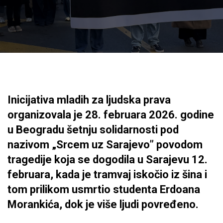
Inicijativa mladih za ljudska prava
organizovala je 28. februara 2026. godine
u Beogradu šetnju solidarnosti pod
nazivom „Srcem uz Sarajevo” povodom
tragedije koja se dogodila u Sarajevu 12.
februara, kada je tramvaj iskočio iz šina i
tom prilikom usmrtio studenta Erdoana
Morankića, dok je više ljudi povređeno.