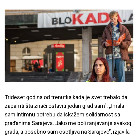
Trideset godina od trenutka kada je svet trebalo da
zapamti šta znači ostaviti jedan grad sam”. „Imala
sam intimnu potrebu da iskažem solidarnost sa
građanima Sarajeva. Jako me boli ranjavanje svakog
grada, a posebno sam osetljiva na Sarajevo”, izjavila
Održana šetnja solidarnosti sa