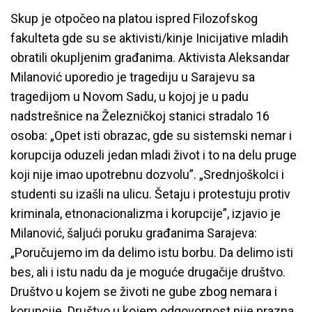
Skup je otpočeo na platou ispred Filozofskog
fakulteta gde su se aktivisti/kinje Inicijative mladih
obratili okupljenim građanima. Aktivista Aleksandar
Milanović uporedio je tragediju u Sarajevu sa
tragedijom u Novom Sadu, u kojoj je u padu
nadstrešnice na Železničkoj stanici stradalo 16
osoba: „Opet isti obrazac, gde su sistemski nemar i
korupcija oduzeli jedan mladi život i to na delu pruge
koji nije imao upotrebnu dozvolu”. „Srednjoškolci i
studenti su izašli na ulicu. Šetaju i protestuju protiv
kriminala, etnonacionalizma i korupcije”, izjavio je
Milanović, šaljući poruku građanima Sarajeva:
„Poručujemo im da delimo istu borbu. Da delimo isti
bes, ali i istu nadu da je moguće drugačije društvo.
Društvo u kojem se životi ne gube zbog nemara i
korupcije. Društvo u kojem odgovornost nije prazna