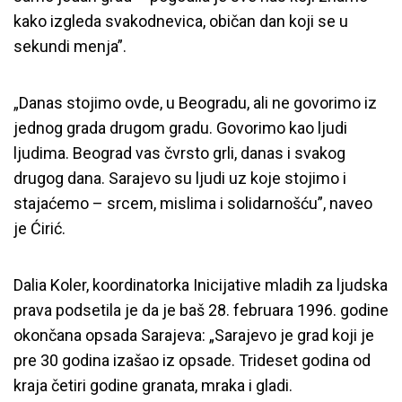
kako izgleda svakodnevica, običan dan koji se u
sekundi menja”.
„Danas stojimo ovde, u Beogradu, ali ne govorimo iz
jednog grada drugom gradu. Govorimo kao ljudi
ljudima. Beograd vas čvrsto grli, danas i svakog
drugog dana. Sarajevo su ljudi uz koje stojimo i
stajaćemo – srcem, mislima i solidarnošću”, naveo
je Ćirić.
Dalia Koler, koordinatorka Inicijative mladih za ljudska
prava podsetila je da je baš 28. februara 1996. godine
okončana opsada Sarajeva: „Sarajevo je grad koji je
pre 30 godina izašao iz opsade. Trideset godina od
kraja četiri godine granata, mraka i gladi.