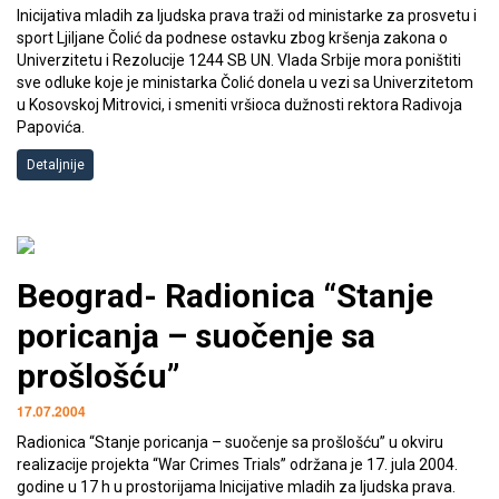
Inicijativa mladih za ljudska prava traži od ministarke za prosvetu i
sport Ljiljane Čolić da podnese ostavku zbog kršenja zakona o
Univerzitetu i Rezolucije 1244 SB UN. Vlada Srbije mora poništiti
sve odluke koje je ministarka Čolić donela u vezi sa Univerzitetom
u Kosovskoj Mitrovici, i smeniti vršioca dužnosti rektora Radivoja
Papovića.
Detaljnije
Beograd- Radionica “Stanje
poricanja – suočenje sa
prošlošću”
17.07.2004
Radionica “Stanje poricanja – suočenje sa prošlošću” u okviru
realizacije projekta “War Crimes Trials” održana je 17. jula 2004.
godine u 17 h u prostorijama Inicijative mladih za ljudska prava.