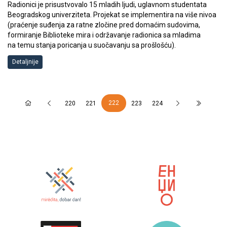
Radionici je prisustvovalo 15 mladih ljudi, uglavnom studentata
Beogradskog univerziteta. Projekat se implementira na više nivoa
(praćenje suđenja za ratne zločine pred domaćim sudovima,
formiranje Biblioteke mira i održavanje radionica sa mladima
na temu stanja poricanja u suočavanju sa prošlošću).
Detaljnije
222
220
221
223
224