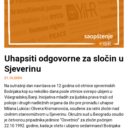
Uhapsiti odgovorne za sločin u
Sjeverinu
21.10.2004
Na sutrašnji dan navršava se 12 godina od otmice sjeverinskih
Bošnjaka koji su nekoliko dana posle otmice svirepo ubijeni u
Višegradskoj Banji. Inicijativa mladih za ljudska prava traži od
policije i drugih nadležnih organa da što pre pronađu i uhapse
Milana Lukića i Olivera Krsmanovića, osuđene za ratni zločin nad
civilnim stanovništvom u Sjeverinu. Okružni sud u Beogradu osudio
je četvoricu pripadnika jedinice “Osvetnici” za zločin počinjen
22.10.1992. godine, kada je oteto i ubijeno sedamnaest Bošnjaka