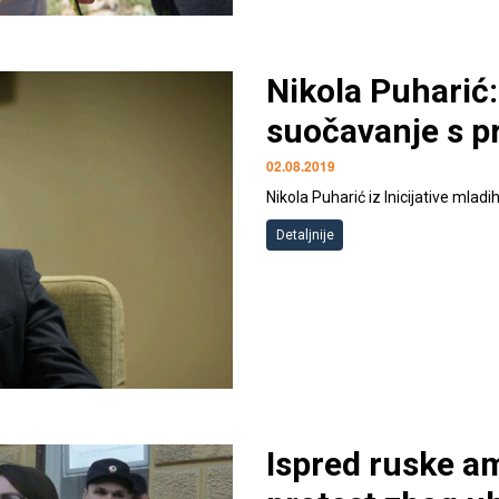
Nikola Puharić
suočavanje s p
02.08.2019
Nikola Puharić iz Inicijative mladi
Detaljnije
Ispred ruske 