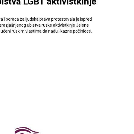
istva LGBT aktivistkinje
a i boraca za ljudska prava protestovala je ispred
azjašnjenog ubistva ruske aktivistkinje Jelene
upućeni ruskim vlastima da nađu i kazne počinioce.