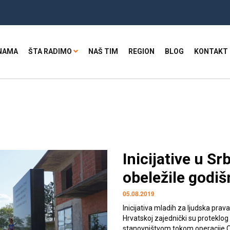
NAMA
ŠTA RADIMO
NAŠ TIM
REGION
BLOG
KONTAKT
Inicijative u Sr
obeležile godiš
05.08.2019
Inicijativa mladih za ljudska prava 
Hrvatskoj zajednički su proteklog 
stanovništvom tokom operacije O