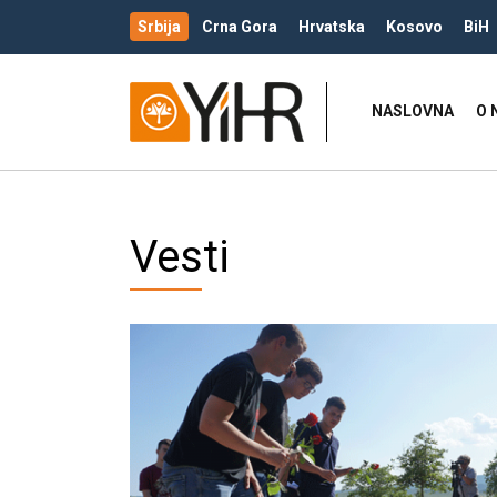
Srbija
Crna Gora
Hrvatska
Kosovo
BiH
NASLOVNA
O 
Vesti