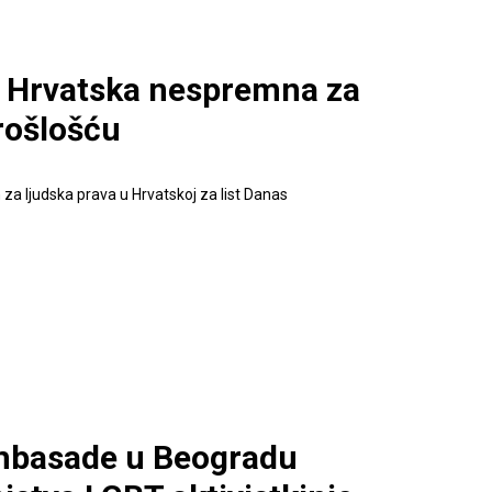
: Hrvatska nespremna za
rošlošću
h za ljudska prava u Hrvatskoj za list Danas
ambasade u Beogradu