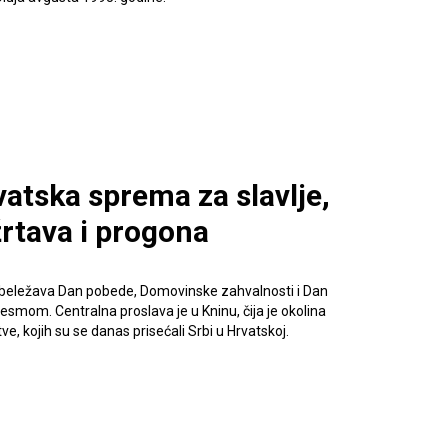
atska sprema za slavlje,
žrtava i progona
 obeležava Dan pobede, Domovinske zahvalnosti i Dan
pesmom. Centralna proslava je u Kninu, čija je okolina
žrtve, kojih su se danas prisećali Srbi u Hrvatskoj.