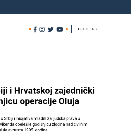
BHS
ALB
ENG
biji i Hrvatskoj zajednički
njicu operacije Oluja
u Srbiji i Inicijativa mladih za ljudska prava u
vikenda obeležile godišnjicu zločina nad civilnim
luja avgusta 1995. godine.