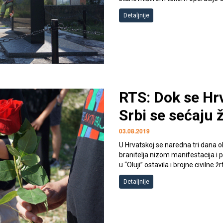
Detaljnije
RTS: Dok se Hrv
Srbi se sećaju 
03.08.2019
U Hrvatskoj se naredna tri dana
branitelja nizom manifestacija i 
u “Oluji” ostavila i brojne civilne 
Detaljnije