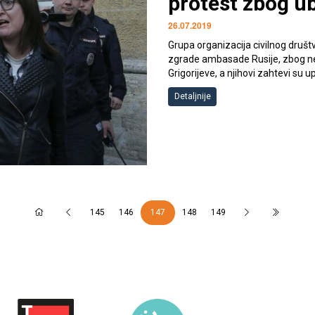
protest zbog ub
26.07.2019
Grupa organizacija civilnog društv
zgrade ambasade Rusije, zbog ner
Grigorijeve, a njihovi zahtevi su 
Detaljnije
147
145
146
148
149