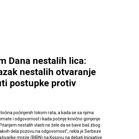
 Dana nestalih lica:
azak nestalih otvaranje
ti postupke protiv
e zločina počinjenih tokom rata, a kada se sa njima
zimate i odgovornost i kada počinje krivično gonjenje
i. Pitanjem nestalih vlasti ne žele da se bave baš zbog
takvih dela pozovu na odgovornost”, rekla je Serbeze
aživačke mreže (BIRN) na Kosovu na debati Inicijative