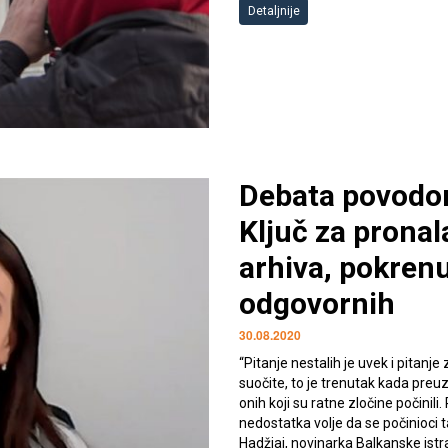
Detaljnije
Debata povodom
Ključ za pronal
arhiva, pokrenu
odgovornih
30.08.2020
“Pitanje nestalih je uvek i pitanj
suočite, to je trenutak kada preu
onih koji su ratne zločine počinil
nedostatka volje da se počinioci 
Hadžiaj, novinarka Balkanske istr