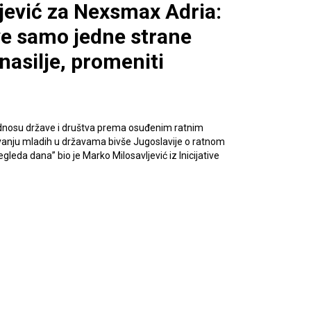
jević za Nexsmax Adria:
ve samo jedne strane
nasilje, promeniti
dnosu države i društva prema osuđenim ratnim
vanju mladih u državama bivše Jugoslavije o ratnom
leda dana” bio je Marko Milosavljević iz Inicijative