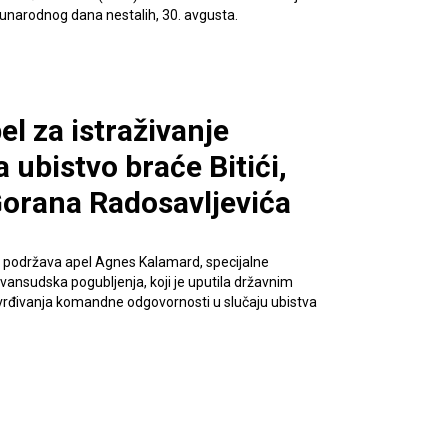
unarodnog dana nestalih, 30. avgusta.
l za istraživanje
 ubistvo braće Bitići,
Gorana Radosavljevića
va podržava apel Agnes Kalamard, specijalne
a vansudska pogubljenja, koji je uputila državnim
tvrđivanja komandne odgovornosti u slučaju ubistva