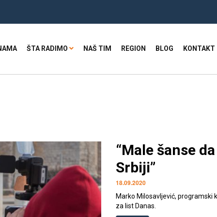
NAMA
ŠTA RADIMO
NAŠ TIM
REGION
BLOG
KONTAKT
“Male šanse da 
Srbiji”
18.09.2020
Marko Milosavljević, programski ko
za list Danas.