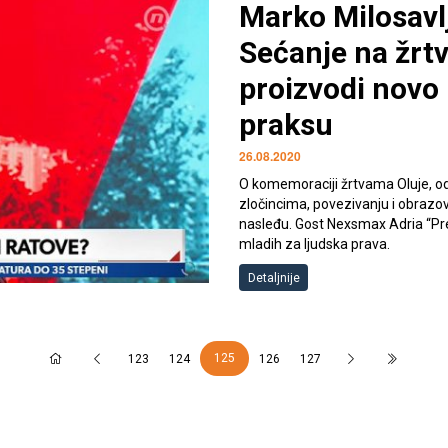
Marko Milosavl
Sećanje na žrt
proizvodi novo 
praksu
26.08.2020
O komemoraciji žrtvama Oluje, o
zločincima, povezivanju i obrazo
nasleđu. Gost Nexsmax Adria “Preg
mladih za ljudska prava.
Detaljnije
125
123
124
126
127