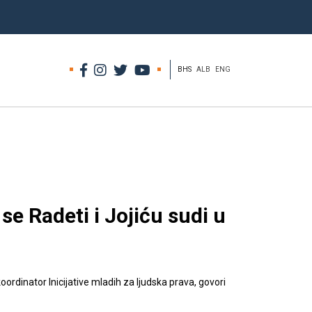
BHS
ALB
ENG
se Radeti i Jojiću sudi u
ordinator Inicijative mladih za ljudska prava, govori