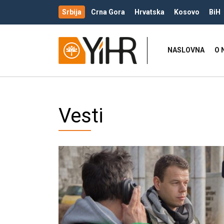
Srbija
Crna Gora
Hrvatska
Kosovo
BiH
NASLOVNA
O 
Vesti