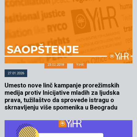
Umesto zaveta ćutanja, tražimo
odgovor institucija na pretnje
Zavetnika
23.02.2018
YIHR
27.01.2026
Umesto nove linč kampanje prorežimskih
medija protiv Inicijative mladih za ljudska
prava, tužilaštvo da sprovede istragu o
skrnavljenju više spomenika u Beogradu