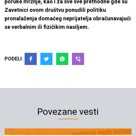
poruke mržnje, kao i za sve sve prethodne gde su
Zavetnici ovom društvu ponudili politiku
pronalaženja domaćeg neprijatelja obračunavajući
se verbalnim ili fizičikim nasiljem.
PODELI:
Povezane vesti