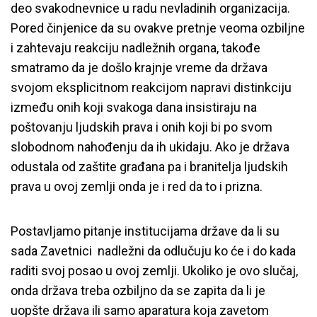
deo svakodnevnice u radu nevladinih organizacija.
Pored činjenice da su ovakve pretnje veoma ozbiljne
i zahtevaju reakciju nadležnih organa, takođe
smatramo da je došlo krajnje vreme da država
svojom eksplicitnom reakcijom napravi distinkciju
između onih koji svakoga dana insistiraju na
poštovanju ljudskih prava i onih koji bi po svom
slobodnom nahođenju da ih ukidaju. Ako je država
odustala od zaštite građana pa i branitelja ljudskih
prava u ovoj zemlji onda je i red da to i prizna.
Postavljamo pitanje institucijama države da li su
sada Zavetnici nadležni da odlučuju ko će i do kada
raditi svoj posao u ovoj zemlji. Ukoliko je ovo slučaj,
onda država treba ozbiljno da se zapita da li je
uopšte država ili samo aparatura koja zavetom