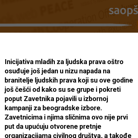
Inicijativa mladih za ljudska prava oštro
osuđuje još jedan u nizu napada na
branitelje ljudskih prava koji su ove godine
još češći od kako su se grupe i pokreti
poput Zavetnika pojavili u izbornoj
kampanji za beogradske izbore.
Zavetnicima i njima sličnima ovo nije prvi
put da upućuju otvorene pretnje
organizacijama civilnog društva, a takođe