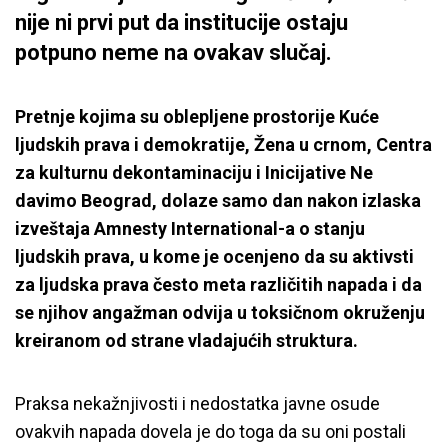
nije ni prvi put da institucije ostaju
potpuno neme na ovakav slučaj.
Pretnje kojima su oblepljene prostorije Kuće
ljudskih prava i demokratije, Žena u crnom, Centra
za kulturnu dekontaminaciju i Inicijative Ne
davimo Beograd, dolaze samo dan nakon izlaska
izveštaja Amnesty International-a o stanju
ljudskih prava, u kome je ocenjeno da su aktivsti
za ljudska prava često meta različitih napada i da
se njihov angažman odvija u toksičnom okruženju
kreiranom od strane vladajućih struktura.
Praksa nekažnjivosti i nedostatka javne osude
ovakvih napada dovela je do toga da su oni postali