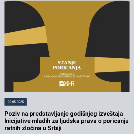
20.05.2025
Poziv na predstavljanje godišnjeg izveštaja
Inicijative mladih za ljudska prava o poricanju
ratnih zločina u Srbiji