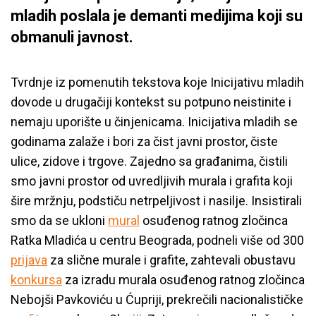
mladih poslala je demanti medijima koji su
obmanuli javnost.
Tvrdnje iz pomenutih tekstova koje Inicijativu mladih
dovode u drugačiji kontekst su potpuno neistinite i
nemaju uporište u činjenicama.
Inicijativa mladih se
godinama zalaže i bori za čist javni prostor, čiste
ulice, zidove i trgove. Zajedno sa građanima, čistili
smo javni prostor od uvredljivih murala i grafita koji
šire mržnju, podstiču netrpeljivost i nasilje. Insistirali
smo da se ukloni
mural
osuđenog ratnog zločinca
Ratka Mladića u centru Beograda, podneli više od 300
prijava
za slične murale i grafite, zahtevali obustavu
konkursa
za izradu murala osuđenog ratnog zločinca
Nebojši Pavkoviću u Ćupriji, prekrečili nacionalističke