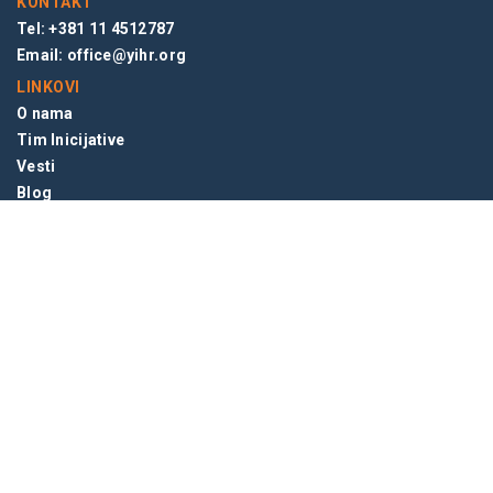
KONTAKT
Tel: +381 11 4512787
Email:
office@yihr.org
LINKOVI
O nama
Tim Inicijative
Vesti
Blog
NEWSLETTER
© 2026 INICIJATIVA MLADIH ZA LJUDSKA PRAVA, BEOGRAD,