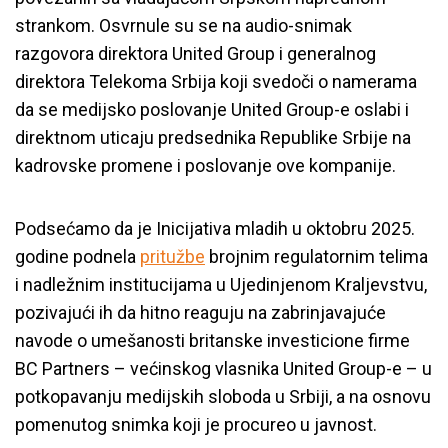
strankom. Osvrnule su se na audio-snimak
razgovora direktora United Group i generalnog
direktora Telekoma Srbija koji svedoči o namerama
da se medijsko poslovanje United Group-e oslabi i
direktnom uticaju predsednika Republike Srbije na
kadrovske promene i poslovanje ove kompanije.
Podsećamo da je Inicijativa mladih u oktobru 2025.
godine podnela
pritužbe
brojnim regulatornim telima
i nadležnim institucijama u Ujedinjenom Kraljevstvu,
pozivajući ih da hitno reaguju na zabrinjavajuće
navode o umešanosti britanske investicione firme
BC Partners – većinskog vlasnika United Group-e – u
potkopavanju medijskih sloboda u Srbiji, a na osnovu
pomenutog snimka koji je procureo u javnost.