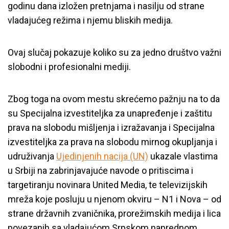
godinu dana izložen pretnjama i nasilju od strane
vladajućeg režima i njemu bliskih medija.
Ovaj slučaj pokazuje koliko su za jedno društvo važni
slobodni i profesionalni mediji.
Zbog toga na ovom mestu skrećemo pažnju na to da
su Specijalna izvestiteljka za unapređenje i zaštitu
prava na slobodu mišljenja i izražavanja i Specijalna
izvestiteljka za prava na slobodu mirnog okupljanja i
udruživanja
Ujedinjenih nacija (UN)
ukazale vlastima
u Srbiji na zabrinjavajuće navode o pritiscima i
targetiranju novinara United Media, te televizijskih
mreža koje posluju u njenom okviru – N1 i Nova – od
strane državnih zvaničnika, prorežimskih medija i lica
povezanih sa vladajućom Srpskom naprednom