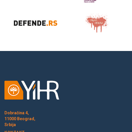
Dobračina 4,
11000 Beograd,
Srbija