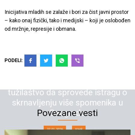
Inicijativa mladih se zalaže i bori za čist javni prostor
– kako onaj fizički, tako i medijski – koji je oslobođen
od mržnje, represije i obmana.
Umesto nove linč kampanje
PODELI:
prorežimskih medija protiv
Inicijative mladih za ljudska prava,
tužilaštvo da sprovede istragu o
skrnavljenju više spomenika u
Povezane vesti
Beogradu
27.01.2026
YIHR