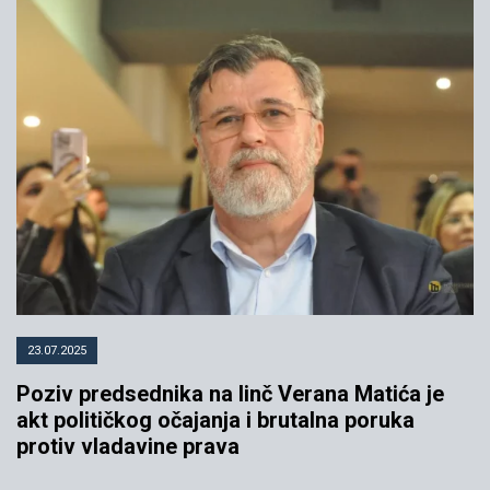
23.07.2025
Poziv predsednika na linč Verana Matića je
akt političkog očajanja i brutalna poruka
protiv vladavine prava