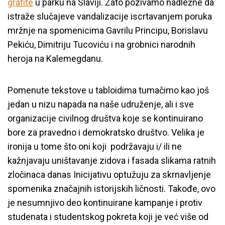
grafite
u parku na Slaviji. Zato pozivamo nadležne da
istraže slučajeve vandalizacije iscrtavanjem poruka
mržnje na spomenicima Gavrilu Principu, Borislavu
Pekiću, Dimitriju Tucoviću i na grobnici narodnih
heroja na Kalemegdanu.
Pomenute tekstove u tabloidima tumačimo kao još
jedan u nizu napada na naše udruženje, ali i sve
organizacije civilnog društva koje se kontinuirano
bore za pravedno i demokratsko društvo. Velika je
ironija u tome što oni koji podržavaju i/ ili ne
kažnjavaju uništavanje zidova i fasada slikama ratnih
zločinaca danas Inicijativu optužuju za skrnavljenje
spomenika značajnih istorijskih ličnosti. Takođe, ovo
je nesumnjivo deo kontinuirane kampanje i protiv
studenata i studentskog pokreta koji je već više od