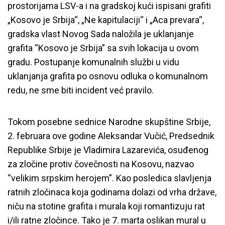
prostorijama LSV-a i na gradskoj kući ispisani grafiti
„Kosovo je Srbija“, „Ne kapitulaciji“ i „Aca prevara“,
gradska vlast Novog Sada naložila je uklanjanje
grafita “Kosovo je Srbija” sa svih lokacija u ovom
gradu. Postupanje komunalnih službi u vidu
uklanjanja grafita po osnovu odluka o komunalnom
redu, ne sme biti incident već pravilo.
Tokom posebne sednice Narodne skupštine Srbije,
2. februara ove godine Aleksandar Vučić, Predsednik
Republike Srbije je Vladimira Lazarevića, osuđenog
za zločine protiv čovečnosti na Kosovu, nazvao
“velikim srpskim herojem”. Kao posledica slavljenja
ratnih zločinaca koja godinama dolazi od vrha države,
niču na stotine grafita i murala koji romantizuju rat
i/ili ratne zločince. Tako je 7. marta oslikan mural u