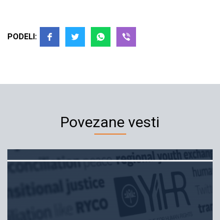
PODELI:
Povezane vesti
Inicijativa podnela prijave za
uklanjanje više od 300 murala i
grafita posvećenih Ratku Mladiću