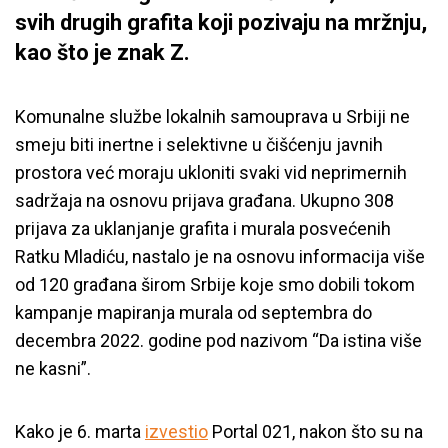
svih drugih grafita koji pozivaju na mržnju,
kao što je znak Z.
Komunalne službe lokalnih samouprava u Srbiji ne
smeju biti inertne i selektivne u čišćenju javnih
prostora već moraju ukloniti svaki vid neprimernih
sadržaja na osnovu prijava građana. Ukupno 308
prijava za uklanjanje grafita i murala posvećenih
Ratku Mladiću, nastalo je na osnovu informacija više
od 120 građana širom Srbije koje smo dobili tokom
kampanje mapiranja murala od septembra do
decembra 2022. godine pod nazivom “Da istina više
ne kasni”.
Kako je 6. marta
izvestio
Portal 021, nakon što su na