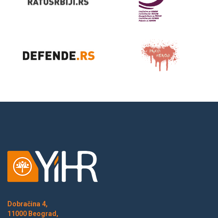
Dobračina 4,
11000 Beograd,