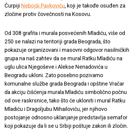
Ćurpiji
Nebojši Pavkoviću
, koji je takođe osuđen za
zločine protiv čovečnosti na Kosovu.
Od 308 grafita i murala posvećenih Mladiću, više od
250 se nalazi na teritoriji grada Beograda, što
pokazuje organizovani i masovni odgovor nasilničkih
grupa na naš zahtev da se mural Ratku Mladiću na
uglu ulica Njegoševe i Alekse Nenadovića u
Beogradu ukloni. Zato posebno pozivamo
komunalne službe grada Beograda i opštine Vračar
da akciju čišćenja murala Mladiću simbolično počnu
od ove raskrsnice, tako što će ukloniti i mural Ratku
Mladiću i Dragoljubu Mihailoviću, jer njihovo
postojanje odnosno uklanjanje predstavlja semafor
koji pokazuje da li se u Srbiji poštuje zakon ili zločin.