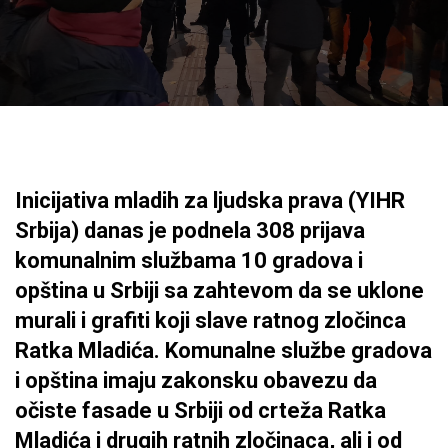
Inicijativa mladih za ljudska prava (YIHR
Srbija) danas je podnela 308 prijava
komunalnim službama 10 gradova i
opština u Srbiji sa zahtevom da se uklone
murali i grafiti koji slave ratnog zločinca
Ratka Mladića. Komunalne službe gradova
i opština imaju zakonsku obavezu da
očiste fasade u Srbiji od crteža Ratka
Mladića i drugih ratnih zločinaca, ali i od