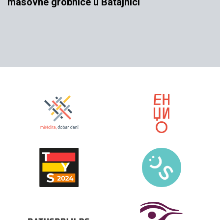
masovne grobnice u Batajnici