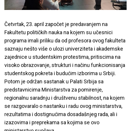
Četvrtak, 23. april započet je predavanjem na
Fakultetu političkih nauka na kojem su učesnici
programa imali priliku da od profesora ovog fakulteta
saznaju nešto više o ulozi univerziteta i akademske
zajednice u studentskim protestima, pritiscima na
visoko obrazovanje, strukturi i načinu funkcionisanja
studentskog pokreta i budućim izborima u Srbiji.
Potom je održan sastanak u Palati Srbija sa
predstavnicima Ministarstva za pomirenje,
regionalnu saradnju i društvenu stabilnost, na kojem
se razgovaralo o nastanku i radu ovog ministarstva,
rezultatima i dostignućima dosadašnjeg rada, ali i
izazovima i preprekama sa kojima se ovo
ministarstvo suočava.