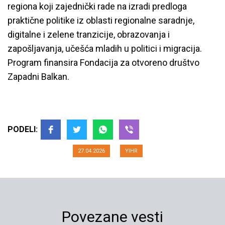
regiona koji zajednički rade na izradi predloga
praktične politike iz oblasti regionalne saradnje,
digitalne i zelene tranzicije, obrazovanja i
zapošljavanja, učešća mladih u politici i migracija.
Program finansira Fondacija za otvoreno društvo
Zapadni Balkan.
Učesnici RYLMP programa
posetili Beograd
PODELI:
27.04.2026
YIHR
Povezane vesti