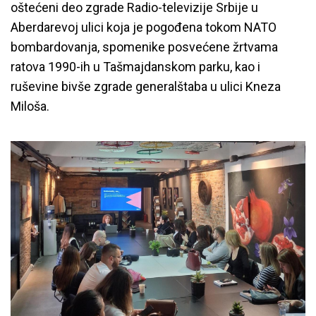
oštećeni deo zgrade Radio-televizije Srbije u
Aberdarevoj ulici koja je pogođena tokom NATO
bombardovanja, spomenike posvećene žrtvama
ratova 1990-ih u Tašmajdanskom parku, kao i
ruševine bivše zgrade generalštaba u ulici Kneza
Miloša.