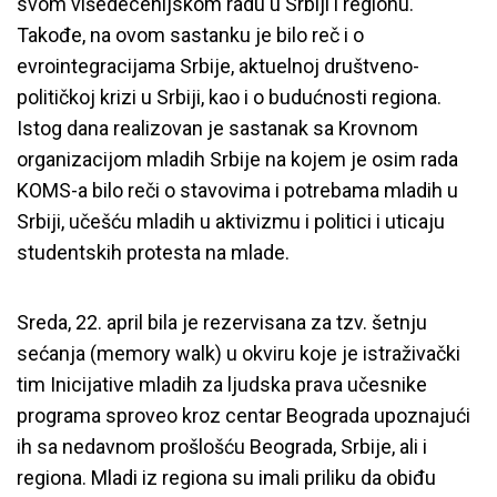
svom višedecenijskom radu u Srbiji i regionu.
Takođe, na ovom sastanku je bilo reč i o
evrointegracijama Srbije, aktuelnoj društveno-
političkoj krizi u Srbiji, kao i o budućnosti regiona.
Istog dana realizovan je sastanak sa Krovnom
organizacijom mladih Srbije na kojem je osim rada
KOMS-a bilo reči o stavovima i potrebama mladih u
Srbiji, učešću mladih u aktivizmu i politici i uticaju
studentskih protesta na mlade.
Sreda, 22. april bila je rezervisana za tzv. šetnju
sećanja (memory walk) u okviru koje je istraživački
tim Inicijative mladih za ljudska prava učesnike
programa sproveo kroz centar Beograda upoznajući
ih sa nedavnom prošlošću Beograda, Srbije, ali i
regiona. Mladi iz regiona su imali priliku da obiđu