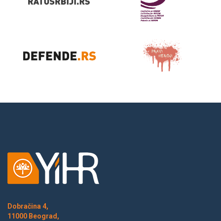
Dobračina 4,
11000 Beograd,