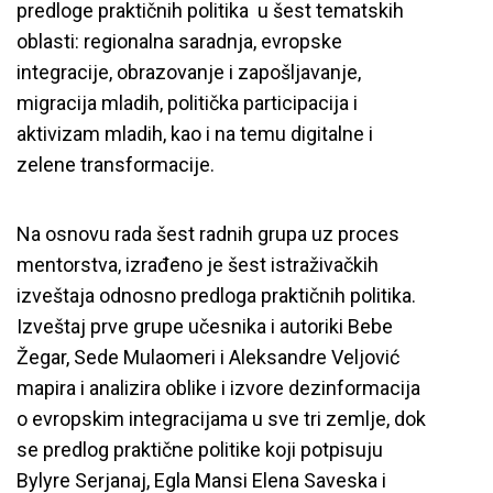
predloge praktičnih politika u šest tematskih
oblasti: regionalna saradnja, evropske
integracije, obrazovanje i zapošljavanje,
migracija mladih, politička participacija i
aktivizam mladih, kao i na temu digitalne i
zelene transformacije.
Na osnovu rada šest radnih grupa uz proces
mentorstva, izrađeno je šest istraživačkih
izveštaja odnosno predloga praktičnih politika.
Izveštaj prve grupe učesnika i autoriki Bebe
Žegar, Sede Mulaomeri i Aleksandre Veljović
mapira i analizira oblike i izvore dezinformacija
o evropskim integracijama u sve tri zemlje, dok
se predlog praktične politike koji potpisuju
Bylyre Serjanaj, Egla Mansi Elena Saveska i