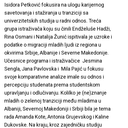
Isidora Petković fokusira na ulogu karijernog
savetovanja i stažiranja u tranziciji sa
univerzitetskih studija u radni odnos. Treća
grupa istraživača koju su činili Endželuše Hadži,
Rina Osmani i Natalija Žunić ispitivala je uzroke i
podatke o migraciji mladih ljudi iz regiona u
okvirima Srbije, Albanije i Severne Makedonije.
Učesnice programa i istraživačice Jesmina
Sengla, Jana Pavlovska i Mila Pajić u fokusu
svoje komparativne analize imale su odnos i
percepciju studenata prema studentskom
upravljanju i odlučivanju. Kolilko je (ne)znanje
mladih o
zelenoj tranziciji među mladima u
Albaniji, Severnoj Makedoniji i Srbiji bila je tema
rada
Amanda Kote,
Antonia Grujevskog
i
Kaline
Dukovske. Na kraju,
kroz zajedničku studiju