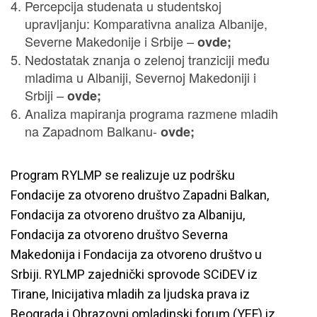
Percepcija studenata u studentskoj
upravljanju: Komparativna analiza Albanije,
Severne Makedonije i Srbije –
ovde
;
Nedostatak znanja o zelenoj tranziciji među
mladima u Albaniji, Severnoj Makedoniji i
Srbiji –
ovde
;
Analiza mapiranja programa razmene mladih
na Zapadnom Balkanu-
ovde
;
Program RYLMP se realizuje uz podršku
Fondacije za otvoreno društvo Zapadni Balkan,
Fondacija za otvoreno društvo za Albaniju,
Fondacija za otvoreno društvo Severna
Makedonija i Fondacija za otvoreno društvo u
Srbiji. RYLMP zajednički sprovode SCiDEV iz
Tirane, Inicijativa mladih za ljudska prava iz
Beograda i Obrazovni omladinski forum (YEF) iz