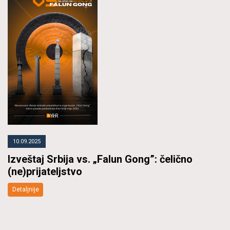
10.09.2025
Izveštaj Srbija vs. „Falun Gong”: čelično
(ne)prijateljstvo
Detaljnije