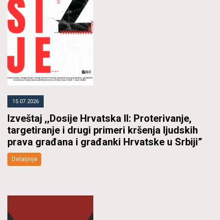
15.07.2026
Izveštaj ,,Dosije Hrvatska II: Proterivanje,
targetiranje i drugi primeri kršenja ljudskih
prava građana i građanki Hrvatske u Srbiji”
Detaljnije