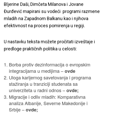
Bljerine Daši, Dimčeta Milanova i Jovane
Đurđević
mapirani su vodeći programi razmene
mladih na Zapadnom Balkanu kao i njihova
efektivnost na proces pomirenja u regiji.
U nastavku teksta možete pročitati izveštaje i
predloge praktičnih politika u celosti:
Borba protiv dezinformacija o evropskim
integracijama u medijima –
ovde
Uloga karijernog savetovanja i programa
stažiranja u tranziciji studenata sa
univerziteta u radni odnos –
ovde
;
Migracije i odliv mladih: Komparativna
analiza Albanije, Severne Makedonije i
Srbije –
ovde
;